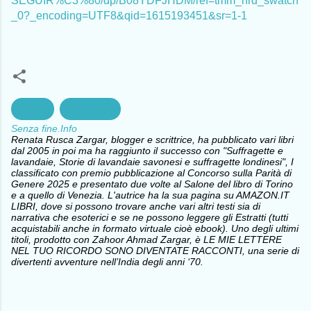
SEGUIR%C3%80/dp/B08YDFJHDM/ref=tmm_hrd_swatch
_0?_encoding=UTF8&qid=1615193451&sr=1-1
Cucina
Letterature
Senza fine.Info
Renata Rusca Zargar, blogger e scrittrice, ha pubblicato vari libri
dal 2005 in poi ma ha raggiunto il successo con "Suffragette e
lavandaie, Storie di lavandaie savonesi e suffragette londinesi", I
classificato con premio pubblicazione al Concorso sulla Parità di
Genere 2025 e presentato due volte al Salone del libro di Torino
e a quello di Venezia. L'autrice ha la sua pagina su AMAZON.IT
LIBRI, dove si possono trovare anche vari altri testi sia di
narrativa che esoterici e se ne possono leggere gli Estratti (tutti
acquistabili anche in formato virtuale cioè ebook). Uno degli ultimi
titoli, prodotto con Zahoor Ahmad Zargar, è LE MIE LETTERE
NEL TUO RICORDO SONO DIVENTATE RACCONTI, una serie di
divertenti avventure nell’India degli anni ‘70.
C
o