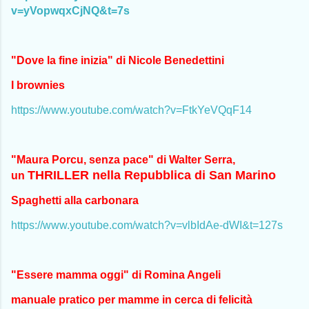
v=yVopwqxCjNQ&t=7s
"Dove la fine inizia" di Nicole Benedettini
I brownies
https://www.youtube.com/watch?v=FtkYeVQqF14
"Maura Porcu, senza pace" di Walter Serra,
THRILLER nella Repubblica di San Marino
un
Spaghetti alla carbonara
https://www.youtube.com/watch?v=vlbIdAe-dWI&t=127s
"Essere mamma oggi" di Romina Angeli
manuale pratico per mamme in cerca di felicità