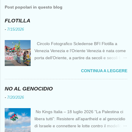
Post popolari in questo blog
FLOTILLA
-
7/15/2026
Circolo Fotografico Scledense BFI Flotilla a
Venezia Venezia e l’Oriente Venezia è nata come
porta dell’Oriente, a partire da secoli e secoli fa ai
tempi delle Crociate dove le capacità nautiche e
CONTINUA A LEGGERE
di cantierizzazione veneziane divennero preziose
per tutti i crociati diretti a Gerusalemme. Proprio
le crociate fornirono ai veneziani l’occasione per
NO AL GENOCIDIO
ottenere vantaggi strategici fondamentali e alla
-
7/20/2026
lunga portarono alla conquista di Costantinopoli,
erano i tempi della quarta crociata nei primi anni
No Kings Italia – 18 luglio 2026 “La Palestina ci
del Duecento. Dal XIII al XV secolo Venezia
libera tutti”: Resistere all’apartheid e al genocidio
continuò ad avere un ruolo fondamentale nei
di Israele e connettere le lotte contro il modello
rapporti tra l’Europa e l’Oriente, ruolo che si