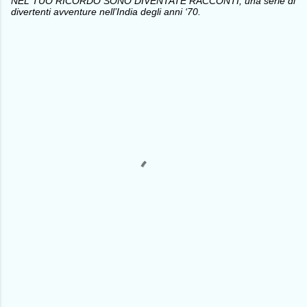
NEL TUO RICORDO SONO DIVENTATE RACCONTI, una serie di
divertenti avventure nell’India degli anni ‘70.
C
o
m
m
e
n
t
i