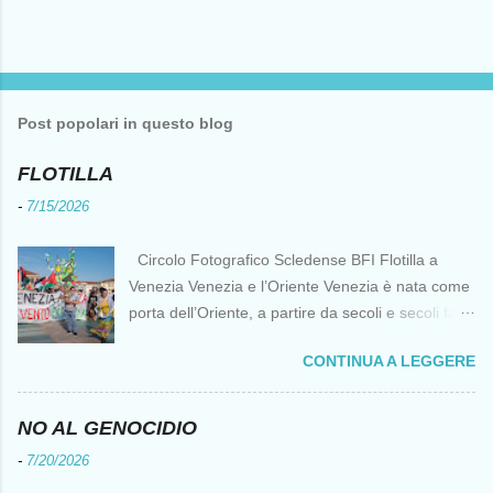
Post popolari in questo blog
FLOTILLA
-
7/15/2026
Circolo Fotografico Scledense BFI Flotilla a
Venezia Venezia e l’Oriente Venezia è nata come
porta dell’Oriente, a partire da secoli e secoli fa ai
tempi delle Crociate dove le capacità nautiche e
CONTINUA A LEGGERE
di cantierizzazione veneziane divennero preziose
per tutti i crociati diretti a Gerusalemme. Proprio
le crociate fornirono ai veneziani l’occasione per
NO AL GENOCIDIO
ottenere vantaggi strategici fondamentali e alla
-
7/20/2026
lunga portarono alla conquista di Costantinopoli,