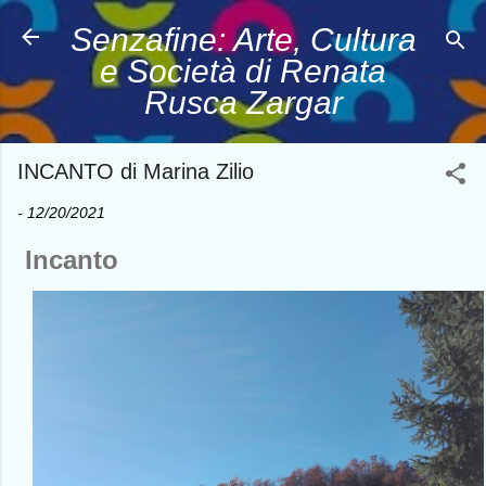
Passa ai contenuti principali
Senzafine: Arte, Cultura
e Società di Renata
Rusca Zargar
INCANTO di Marina Zilio
-
12/20/2021
Incanto