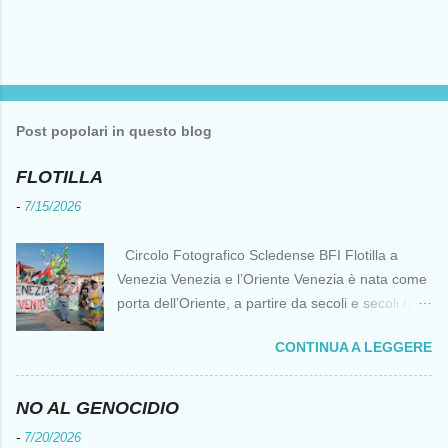
Post popolari in questo blog
FLOTILLA
-
7/15/2026
Circolo Fotografico Scledense BFI Flotilla a
Venezia Venezia e l’Oriente Venezia è nata come
porta dell’Oriente, a partire da secoli e secoli fa ai
tempi delle Crociate dove le capacità nautiche e
CONTINUA A LEGGERE
di cantierizzazione veneziane divennero preziose
per tutti i crociati diretti a Gerusalemme. Proprio
le crociate fornirono ai veneziani l’occasione per
NO AL GENOCIDIO
ottenere vantaggi strategici fondamentali e alla
-
7/20/2026
lunga portarono alla conquista di Costantinopoli,