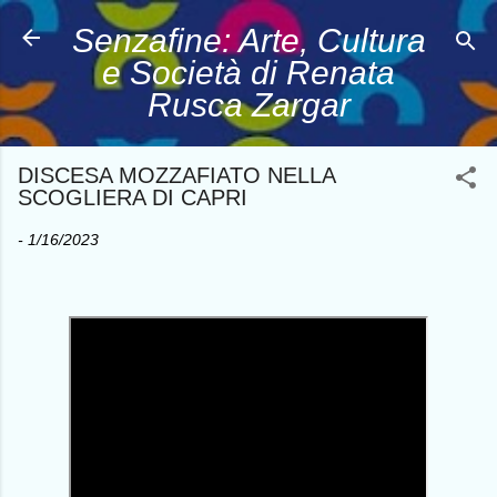
Passa ai contenuti principali
Senzafine: Arte, Cultura
e Società di Renata
Rusca Zargar
DISCESA MOZZAFIATO NELLA
SCOGLIERA DI CAPRI
-
1/16/2023