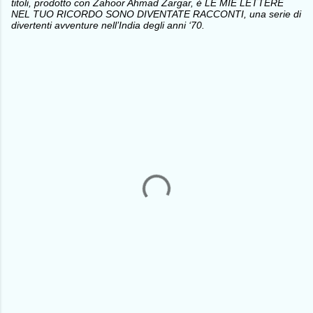
titoli, prodotto con Zahoor Ahmad Zargar, è LE MIE LETTERE
NEL TUO RICORDO SONO DIVENTATE RACCONTI, una serie di
divertenti avventure nell’India degli anni ‘70.
C
o
m
m
e
n
t
i