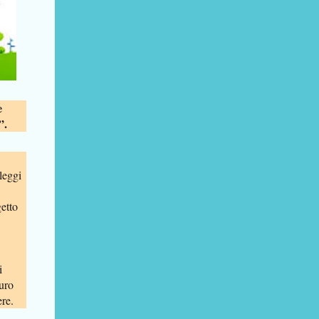
e
”.
leggi
getto
i
curo
ere.