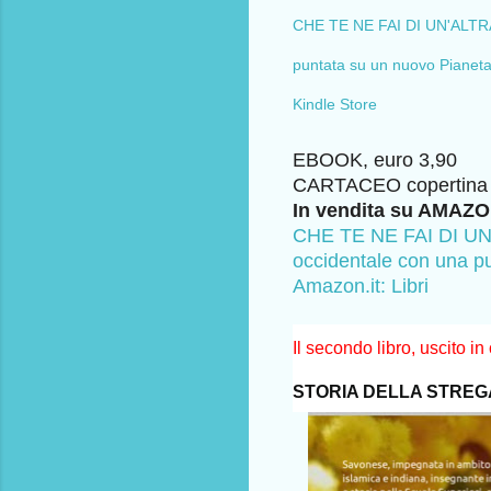
CHE TE NE FAI DI UN'ALTRA 
puntata su un nuovo Pian
Kindle Store
EBOOK, euro 3,90
CARTACEO copertina r
In vendita su AMAZO
CHE TE NE FAI DI UN'
occidentale con una 
Amazon.it: Libri
Il secondo libro, uscito i
STORIA DELLA STREGA DI