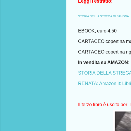
Leggi l'estratto:
STORIA DELLA STREGA DI SAVONA: e al
EBOOK, euro 4,50
CARTACEO copertina mor
CARTACEO copertina rigi
In vendita su AMAZON:
STORIA DELLA STREGA DI
RENATA: Amazon.it: Libr
Il terzo libro è uscito per