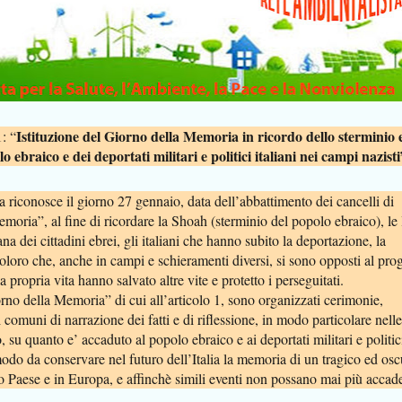
Istituzione del Giorno della Memoria in ricordo dello sterminio 
: “
o ebraico e dei deportati militari e politici italiani nei campi nazisti
a riconosce il giorno 27 gennaio, data dell’abbattimento dei cancelli di
oria”, al fine di ricordare la Shoah (sterminio del popolo ebraico), le 
ana dei cittadini ebrei, gli italiani che hanno subito la deportazione, la
oloro che, anche in campi e schieramenti diversi, si sono opposti al pro
a propria vita hanno salvato altre vite e protetto i perseguitati.
rno della Memoria” di cui all’articolo 1, sono organizzati cerimonie,
 comuni di narrazione dei fatti e di riflessione, in modo particolare nelle
 su quanto e’ accaduto al popolo ebraico e ai deportati militari e politic
 modo da conservare nel futuro dell’Italia la memoria di un tragico ed os
ro Paese e in Europa, e affinchè simili eventi non possano mai più accad