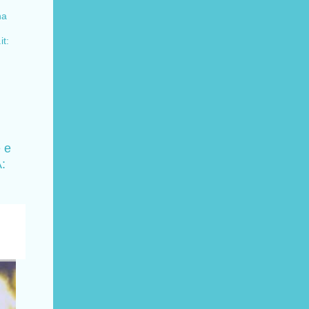
na
t:
 e
: