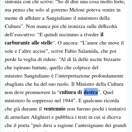
sintonia con chi scrive: “So di dire una cosa molto forte,
ma penso che solo al g
overno Meloni
poteva venire in
mente di affidare a
Sangiuliano
il ministero della
Cultura”. Non manca poi chi ironizza sulle difficoltà
il
dell’esecutivo: “E quindi uscimmo a riveder
carburante alle stelle
“. O ancora: “L’amor che move il
sole e l’altre accise”, scrive Fabio Salamida, che poi
perde la voglia di ridere
: “
Al di là delle uscite bizzarre
che ispirano battute, quello che colpisce del
ministro
Sangiuliano
è l’interpretazione profondamente
sbagliata che ha del suo ruolo. Il Ministro della Cultura
cultura di
destra
non deve promuovere la “
”. Quel
ministero fu soppresso nel 1944″. E qualcuno ricorda
ventennio
che già durante il
non furono pochi i tentativi
di arruolare Alighieri e pubblica i testi in cui si diceva
che il poeta “può dirsi a ragione l’antesignano dei grandi