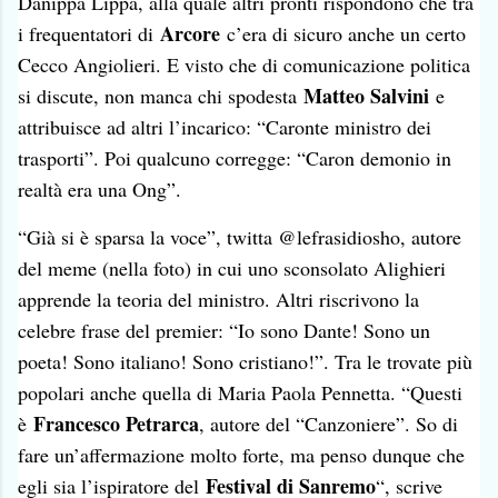
Danippa Lippa, alla quale altri pronti rispondono che tra
Arcore
i frequentatori di
c’era di sicuro anche un certo
Cecco Angiolieri. E visto che di comunicazione politica
Matteo Salvini
si discute, non manca chi spodesta
e
attribuisce ad altri l’incarico: “Caronte ministro dei
trasporti”. Poi qualcuno corregge: “Caron demonio in
realtà era una Ong”.
“Già si è sparsa la voce”, twitta @lefrasidiosho, autore
del meme (nella foto) in cui uno sconsolato Alighieri
apprende la teoria del ministro. Altri riscrivono la
celebre frase del premier: “Io sono Dante! Sono un
poeta! Sono italiano! Sono cristiano!”. Tra le trovate più
popolari anche quella di Maria Paola Pennetta. “Questi
Francesco Petrarca
è
, autore del “Canzoniere”. So di
fare un’affermazione molto forte, ma penso dunque che
Festival di Sanremo
egli sia l’ispiratore del
“, scrive