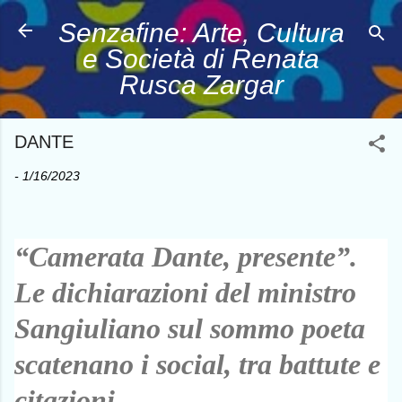
Passa ai contenuti principali
Senzafine: Arte, Cultura
e Società di Renata
Rusca Zargar
DANTE
-
1/16/2023
“Camerata Dante, presente”.
Le dichiarazioni del ministro
Sangiuliano sul sommo poeta
scatenano i social, tra battute e
citazioni