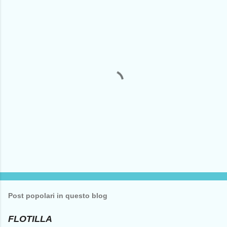
n
t
i
P
o
s
t
Post popolari in questo blog
a
u
n
FLOTILLA
c