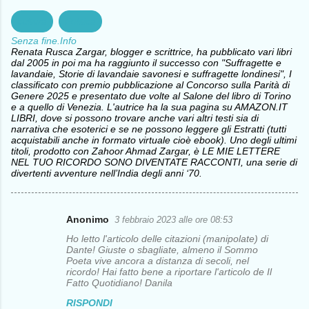
cultura
Politica
Senza fine.Info
Renata Rusca Zargar, blogger e scrittrice, ha pubblicato vari libri
dal 2005 in poi ma ha raggiunto il successo con "Suffragette e
lavandaie, Storie di lavandaie savonesi e suffragette londinesi", I
classificato con premio pubblicazione al Concorso sulla Parità di
Genere 2025 e presentato due volte al Salone del libro di Torino
e a quello di Venezia. L'autrice ha la sua pagina su AMAZON.IT
LIBRI, dove si possono trovare anche vari altri testi sia di
narrativa che esoterici e se ne possono leggere gli Estratti (tutti
acquistabili anche in formato virtuale cioè ebook). Uno degli ultimi
titoli, prodotto con Zahoor Ahmad Zargar, è LE MIE LETTERE
NEL TUO RICORDO SONO DIVENTATE RACCONTI, una serie di
divertenti avventure nell’India degli anni ‘70.
Anonimo
3 febbraio 2023 alle ore 08:53
C
Ho letto l'articolo delle citazioni (manipolate) di
o
Dante! Giuste o sbagliate, almeno il Sommo
Poeta vive ancora a distanza di secoli, nel
m
ricordo! Hai fatto bene a riportare l'articolo de Il
Fatto Quotidiano! Danila
m
RISPONDI
e