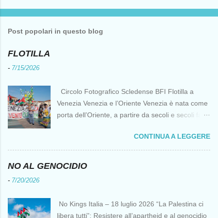
Post popolari in questo blog
FLOTILLA
-
7/15/2026
Circolo Fotografico Scledense BFI Flotilla a
Venezia Venezia e l’Oriente Venezia è nata come
porta dell’Oriente, a partire da secoli e secoli fa ai
tempi delle Crociate dove le capacità nautiche e
CONTINUA A LEGGERE
di cantierizzazione veneziane divennero preziose
per tutti i crociati diretti a Gerusalemme. Proprio
le crociate fornirono ai veneziani l’occasione per
NO AL GENOCIDIO
ottenere vantaggi strategici fondamentali e alla
-
7/20/2026
lunga portarono alla conquista di Costantinopoli,
erano i tempi della quarta crociata nei primi anni
No Kings Italia – 18 luglio 2026 “La Palestina ci
del Duecento. Dal XIII al XV secolo Venezia
libera tutti”: Resistere all’apartheid e al genocidio