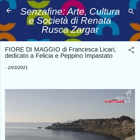
Passa ai contenuti principali
Senzafine: Arte, Cultura
e Società di Renata
Rusca Zargar
FIORE DI MAGGIO di Francesca Licari,
dedicato a Felicia e Peppino Impastato
-
2/03/2021