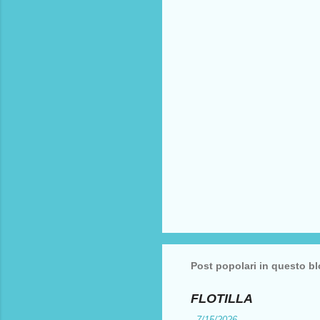
t
i
Post popolari in questo b
FLOTILLA