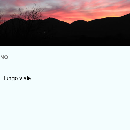
INO
l lungo viale