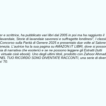
e scrittrice, ha pubblicato vari libri dal 2005 in poi ma ha raggiunto il
avandaie, Storie di lavandaie savonesi e suffragette londinesi", I classi
Concorso sulla Parità di Genere 2025 e presentato due volte al Salone
i Venezia. L'autrice ha la sua pagina su AMAZON.IT LIBRI, dove si posso
sia di narrativa che esoterici e se ne possono leggere gli Estratti (tutti
 virtuale cioè ebook). Uno degli ultimi titoli, prodotto con Zahoor Ahmad
 NEL TUO RICORDO SONO DIVENTATE RACCONTI, una serie di divert
i ‘70.