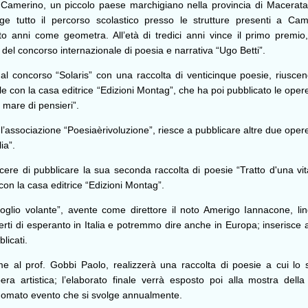
Camerino, un piccolo paese marchigiano nella provincia di Macerata,
ge tutto il percorso scolastico presso le strutture presenti a Cam
tto anni come geometra. All’età di tredici anni vince il primo premio,
 del concorso internazionale di poesia e narrativa “Ugo Betti”.
l concorso “Solaris” con una raccolta di venticinque poesie, riusce
e con la casa editrice “Edizioni Montag”, che ha poi pubblicato le opere
n mare di pensieri”.
l’associazione “Poesiaèrivoluzione”, riesce a pubblicare altre due opere
ia”.
ere di pubblicare la sua seconda raccolta di poesie “Tratto d'una vita
n la casa editrice “Edizioni Montag”.
foglio volante”, avente come direttore il noto Amerigo Iannacone, lin
rti di esperanto in Italia e potremmo dire anche in Europa; inserisce 
licati.
e al prof. Gobbi Paolo, realizzerà una raccolta di poesie a cui lo 
ra artistica; l’elaborato finale verrà esposto poi alla mostra della
 rinomato evento che si svolge annualmente.