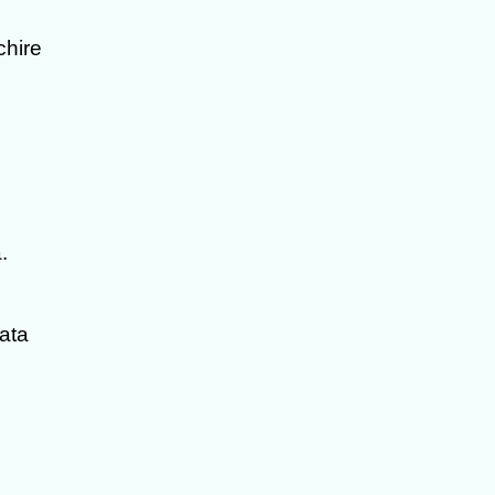
chire
.
ata