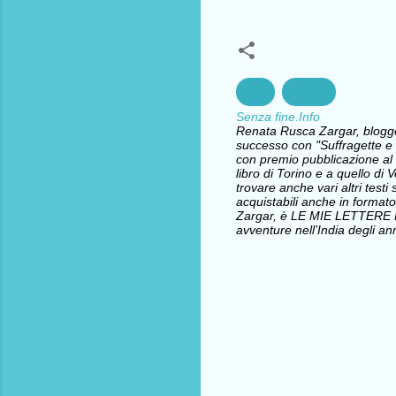
Arte
Poesia
Senza fine.Info
Renata Rusca Zargar, blogger 
successo con "Suffragette e l
con premio pubblicazione al 
libro di Torino e a quello d
trovare anche vari altri testi 
acquistabili anche in formato
Zargar, è LE MIE LETTERE
avventure nell’India degli ann
C
o
m
m
e
n