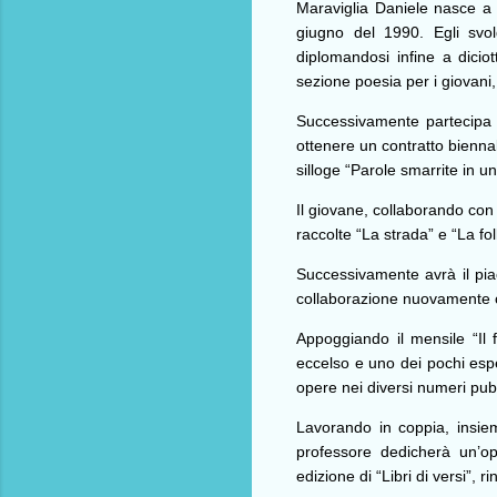
Maraviglia Daniele nasce a 
giugno del 1990. Egli svol
diplomandosi infine a dicio
sezione poesia per i giovani,
Successivamente partecipa a
ottenere un contratto biennal
silloge “Parole smarrite in u
Il giovane, collaborando con 
raccolte “La strada” e “La foll
Successivamente avrà il piac
collaborazione nuovamente co
Appoggiando il mensile “Il 
eccelso e uno dei pochi espe
opere nei diversi numeri pubb
Lavorando in coppia, insiem
professore dedicherà un’ope
edizione di “Libri di versi”,