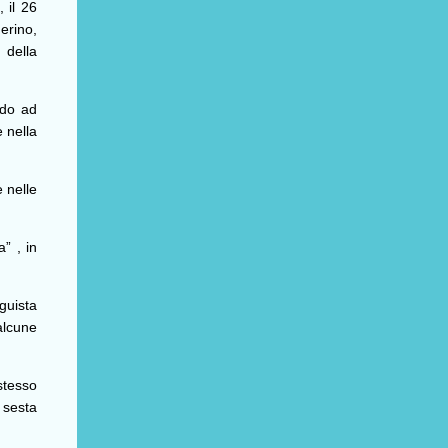
 il 26
erino,
 della
ndo ad
 nella
 nelle
” , in
guista
alcune
stesso
 sesta