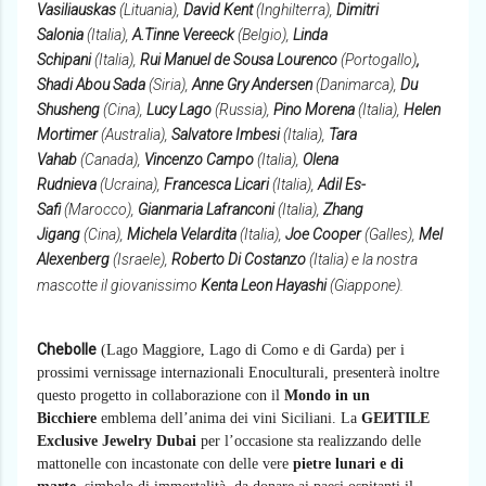
Vasiliauskas
(Lituania),
David Kent
(Inghilterra),
Dimitri
Salonia
(Italia),
A.Tinne Vereeck
(Belgio),
Linda
Schipani
(Italia),
Rui Manuel de Sousa Lourenco
(Portogallo)
,
Shadi Abou Sada
(Siria),
Anne Gry Andersen
(Danimarca),
Du
Shusheng
(Cina),
Lucy Lago
(Russia),
Pino Morena
(Italia),
Helen
Mortimer
(Australia),
Salvatore Imbesi
(Italia),
Tara
Vahab
(Canada),
Vincenzo Campo
(Italia),
Olena
Rudnieva
(Ucraina),
Francesca Licari
(Italia),
Adil Es-
Safi
(Marocco),
Gianmaria Lafranconi
(Italia),
Zhang
Jigang
(Cina),
Michela Velardita
(Italia),
Joe Cooper
(Galles),
Mel
Alexenberg
(Israele),
Roberto Di Costanzo
(Italia) e la nostra
mascotte il giovanissimo
Kenta Leon Hayashi
(Giappone).
Chebolle
(Lago Maggiore, Lago di Como e di Garda) per i
prossimi vernissage internazionali Enoculturali, presenterà inoltre
questo progetto in collaborazione con il
Mondo in un
Bicchiere
emblema dell’anima dei vini Siciliani. La
GEИTILE
Exclusive Jewelry Dubai
per l’occasione sta realizzando delle
mattonelle con incastonate con delle vere
pietre lunari e di