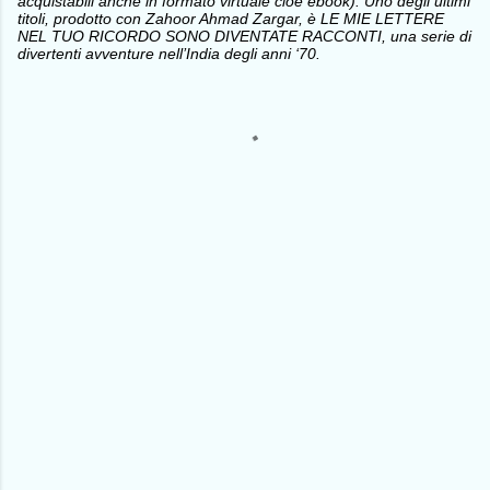
acquistabili anche in formato virtuale cioè ebook). Uno degli ultimi
titoli, prodotto con Zahoor Ahmad Zargar, è LE MIE LETTERE
NEL TUO RICORDO SONO DIVENTATE RACCONTI, una serie di
divertenti avventure nell’India degli anni ‘70.
C
o
m
m
e
n
t
i