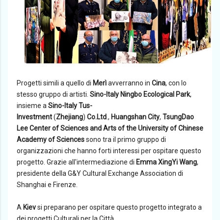
Progetti simili a quello di
Merì
avverranno in
Cina
, con lo
stesso gruppo di artisti.
Sino-Italy Ningbo Ecological Park
,
insieme a
Sino-Italy Tus-
Investment
(
Zhejiang
)
Co.Ltd
.,
Huangshan City
,
TsungDao
Lee Center of Sciences and Arts of the University of Chinese
Academy of Sciences
sono tra il primo gruppo di
organizzazioni che hanno forti interessi per ospitare questo
progetto. Grazie all'intermediazione di
Emma XingYi Wang
,
presidente della G&Y Cultural Exchange Association di
Shanghai e Firenze.
A
Kiev
si preparano per ospitare questo progetto integrato a
dei progetti Culturali per la Città.