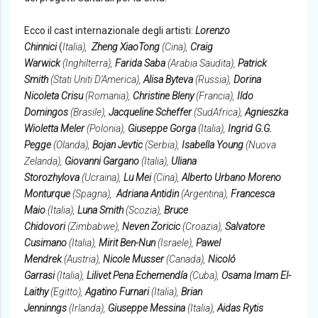
Ecco il cast internazionale degli artisti:
Lorenzo
Chinnici
(
Italia),
Zheng XiaoTong
(Cina),
Craig
Warwick
(Inghilterra),
Farida Saba
(Arabia Saudita),
Patrick
Smith
(Stati Uniti D’America),
Alisa Byteva
(Russia),
Dorina
Nicoleta Crisu
(Romania),
Christine Bleny
(Francia),
Ildo
Domingos
(Brasile),
Jacqueline Scheffer
(SudAfrica),
Agnieszka
Wioletta Meler
(Polonia),
Giuseppe Gorga
(Italia),
Ingrid G.G.
Pegge
(Olanda),
Bojan Jevtic
(Serbia),
Isabella Young
(Nuova
Zelanda),
Giovanni Gargano
(Italia),
Uliana
Storozhylova
(Ucraina),
Lu Mei
(Cina),
Alberto Urbano Moreno
Monturque
(Spagna),
Adriana Antidin
(Argentina),
Francesca
Maio
(Italia),
Luna Smith
(Scozia),
Bruce
Chidovori
(Zimbabwe),
Neven Zoricic
(Croazia),
Salvatore
Cusimano
(Italia),
Mirit Ben-Nun
(Israele),
Pawel
Mendrek
(Austria),
Nicole Musser
(Canada),
Nicoló
Garrasi
(Italia),
Lilivet Pena Echemendía
(Cuba),
Osama Imam El-
Laithy
(Egitto),
Agatino Furnari
(Italia),
Brian
Jenninngs
(Irlanda),
Giuseppe Messina
(Italia),
Aidas Rytis