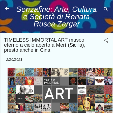
Passa ai contenuti principali
Senzafine: Arte, Cultura
e Società di Renata
Rusca Zargar
TIMELESS IMMORTAL ART museo
eterno a cielo aperto a Merì (Sicilia),
presto anche in Cina
-
2/20/2021