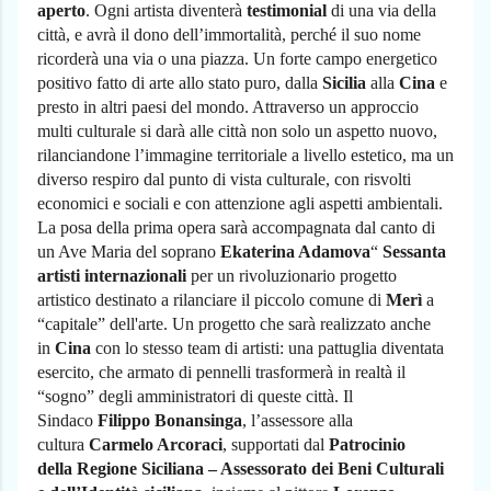
aperto
. Ogni artista diventerà
testimonial
di una via della
città, e avrà il dono dell’immortalità, perché il suo nome
ricorderà una via o una piazza. Un forte campo energetico
positivo fatto di arte allo stato puro, dalla
Sicilia
alla
Cina
e
presto in altri paesi del mondo. Attraverso un approccio
multi culturale si darà alle città non solo un aspetto nuovo,
rilanciandone l’immagine territoriale a livello estetico, ma un
diverso respiro dal punto di vista culturale, con risvolti
economici e sociali e con attenzione agli aspetti ambientali.
La posa della prima opera sarà accompagnata dal canto di
un Ave Maria del soprano
Ekaterina Adamova
“
Sessanta
artisti internazionali
per un rivoluzionario progetto
artistico destinato a rilanciare il piccolo comune di
Merì
a
“capitale” dell'arte. Un progetto che sarà realizzato anche
in
Cina
con lo stesso team di artisti: una pattuglia diventata
esercito, che armato di pennelli trasformerà in realtà il
“sogno” degli amministratori di queste città. Il
Sindaco
Filippo Bonansinga
, l’assessore alla
cultura
Carmelo Arcoraci
, supportati dal
Patrocinio
della
Regione Siciliana – Assessorato dei Beni Culturali