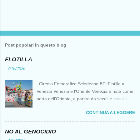
Post popolari in questo blog
FLOTILLA
-
7/15/2026
Circolo Fotografico Scledense BFI Flotilla a
Venezia Venezia e l’Oriente Venezia è nata come
porta dell’Oriente, a partire da secoli e secoli fa ai
tempi delle Crociate dove le capacità nautiche e
CONTINUA A LEGGERE
di cantierizzazione veneziane divennero preziose
per tutti i crociati diretti a Gerusalemme. Proprio
le crociate fornirono ai veneziani l’occasione per
NO AL GENOCIDIO
ottenere vantaggi strategici fondamentali e alla