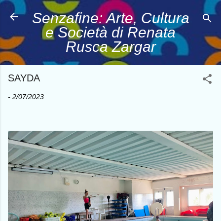
Passa ai contenuti principali
Senzafine: Arte, Cultura
e Società di Renata
Rusca Zargar
SAYDA
-
2/07/2023