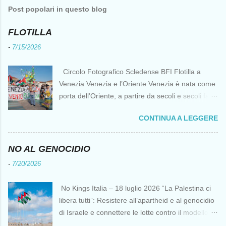
Post popolari in questo blog
FLOTILLA
-
7/15/2026
Circolo Fotografico Scledense BFI Flotilla a
Venezia Venezia e l’Oriente Venezia è nata come
porta dell’Oriente, a partire da secoli e secoli fa ai
tempi delle Crociate dove le capacità nautiche e
CONTINUA A LEGGERE
di cantierizzazione veneziane divennero preziose
per tutti i crociati diretti a Gerusalemme. Proprio
le crociate fornirono ai veneziani l’occasione per
NO AL GENOCIDIO
ottenere vantaggi strategici fondamentali e alla
-
7/20/2026
lunga portarono alla conquista di Costantinopoli,
erano i tempi della quarta crociata nei primi anni
No Kings Italia – 18 luglio 2026 “La Palestina ci
del Duecento. Dal XIII al XV secolo Venezia
libera tutti”: Resistere all’apartheid e al genocidio
continuò ad avere un ruolo fondamentale nei
di Israele e connettere le lotte contro il modello
rapporti tra l’Europa e l’Oriente, ruolo che si
del “diritto del più forte” Omar Barghouti*