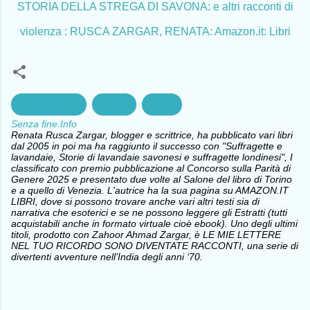
STORIA DELLA STREGA DI SAVONA: e altri racconti di
violenza : RUSCA ZARGAR, RENATA: Amazon.it: Libri
Amatori Nuoto
Fitness
Salute
Senza fine.Info
Renata Rusca Zargar, blogger e scrittrice, ha pubblicato vari libri
dal 2005 in poi ma ha raggiunto il successo con "Suffragette e
lavandaie, Storie di lavandaie savonesi e suffragette londinesi", I
classificato con premio pubblicazione al Concorso sulla Parità di
Genere 2025 e presentato due volte al Salone del libro di Torino
e a quello di Venezia. L'autrice ha la sua pagina su AMAZON.IT
LIBRI, dove si possono trovare anche vari altri testi sia di
narrativa che esoterici e se ne possono leggere gli Estratti (tutti
acquistabili anche in formato virtuale cioè ebook). Uno degli ultimi
titoli, prodotto con Zahoor Ahmad Zargar, è LE MIE LETTERE
NEL TUO RICORDO SONO DIVENTATE RACCONTI, una serie di
divertenti avventure nell’India degli anni ‘70.
C
o