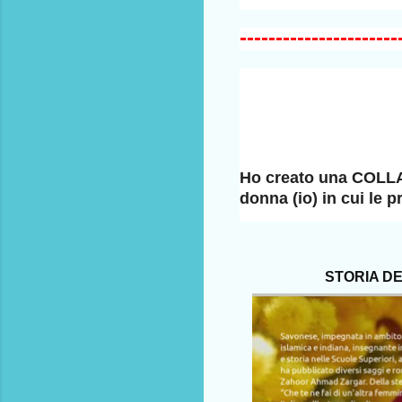
----------------------
Ho creato una COLLA
donna (io) in cui le 
STORIA DEL