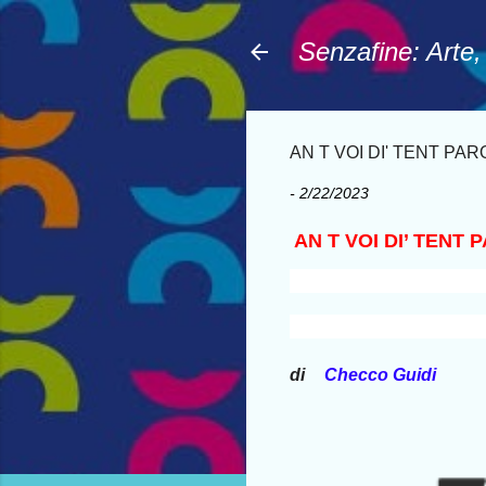
Senzafine: Arte
AN T VOI DI' TENT PAROL
-
2/22/2023
AN T VOI DI’ TENT PA
di
Checco Guidi