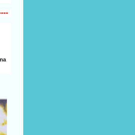
----
una