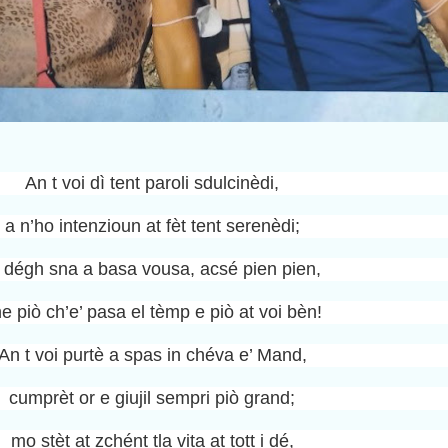
An t voi dì tent paroli sdulcinèdi,
a n’ho intenzioun at fèt tent serenèdi;
 dégh sna a basa vousa, acsé pien pien,
e piò ch’e’ pasa el tèmp e piò at voi bèn!
An t voi purtè a spas in chéva e’ Mand,
cumprèt or e giujil sempri piò grand;
mo stèt at zchént tla vita at tott i dé,