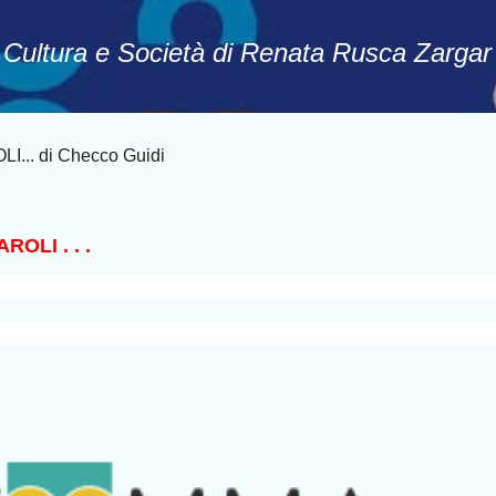
Passa ai contenuti principali
, Cultura e Società di Renata Rusca Zargar
I... di Checco Guidi
ROLI . . .