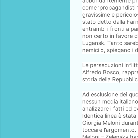
abbondantemente prop
come ‘propagandisti fi
gravissime e pericolos
stato detto dalla Farn
entrambi i fronti a pa
non certo in favore d
Lugansk. Tanto sareb
nemici », spiegano i d
Le persecuzioni inflit
Alfredo Bosco, rappre
storia della Repubblic
Ad esclusione dei quo
nessun media italiano
analizzare i fatti ed 
Identica linea è stata
Giorgia Meloni durante
toccare l’argomento. A
Meloni – Zelensky han