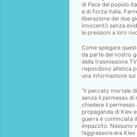
di Pace del popolo ita
e di Forza Italia. Fa
liberazione dei due gio
innocenti) senza evide
le pressioni a loro riv
Come spiegare questo
da parte del nostro g
della trasmissione TV
rispondono all’etica p
una informazione sul 
“Il peccato mortale d
senza il permesso di
chiedere il permesso a
propaganda di Kiev e
guerra è cominciata i
impazzito. Nessuno vuo
l’aggressore era Kiev 