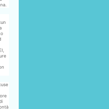
ina.
cun
a
to
d
EI,
ure
non
cuse
tore
di
lontà