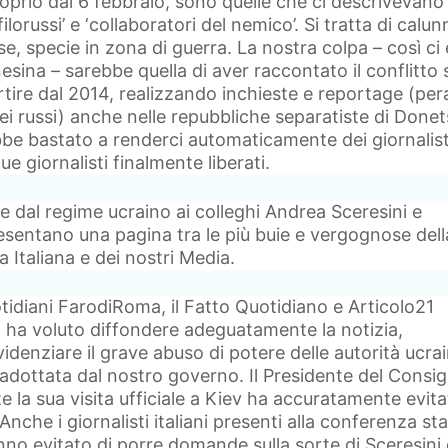
rio dal 6 febbraio, sono quelle che ci descrivevano
lorussi’ e ‘collaboratori del nemico’. Si tratta di calun
e, specie in zona di guerra. La nostra colpa – così ci 
esina – sarebbe quella di aver raccontato il conflitto 
rtire dal 2014, realizzando inchieste e reportage (per
ei russi) anche nelle repubbliche separatiste di Donet
be bastato a renderci automaticamente dei giornalist
ue giornalisti finalmente liberati.
te dal regime ucraino ai colleghi Andrea Sceresini e
sentano una pagina tra le più buie e vergognose dell
a Italiana e dei nostri Media.
tidiani FarodiRoma, il Fatto Quotidiano e Articolo21
 ha voluto diffondere adeguatamente la notizia,
evidenziare il grave abuso di potere delle autorità ucra
 adottata dal nostro governo. Il Presidente del Consig
 la sua visita ufficiale a Kiev ha accuratamente evita
nche i giornalisti italiani presenti alla conferenza s
no evitato di porre domande sulla sorte di Sceresini 