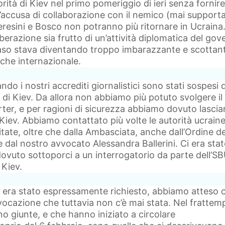
rità di Kiev nel primo pomeriggio di ieri senza fornire
’accusa di collaborazione con il nemico (mai support
resini e Bosco non potranno più ritornare in Ucraina.
berazione sia frutto di un’attività diplomatica del gov
 caso stava diventando troppo imbarazzante e scottan
e che internazionale.
ando i nostri accrediti giornalistici sono stati sospesi 
 di Kiev. Da allora non abbiamo più potuto svolgere il
ter, e per ragioni di sicurezza abbiamo dovuto lasciar
 Kiev. Abbiamo contattato più volte le autorità ucraine
itate, oltre che dalla Ambasciata, anche dall’Ordine de
i e dal nostro avvocato Alessandra Ballerini. Ci era sta
uto sottoporci a un interrogatorio da parte dell’SBU
 Kiev.
i era stato espressamente richiesto, abbiamo atteso 
ocazione che tuttavia non c’è mai stata. Nel frattem
no giunte, e che hanno iniziato a circolare