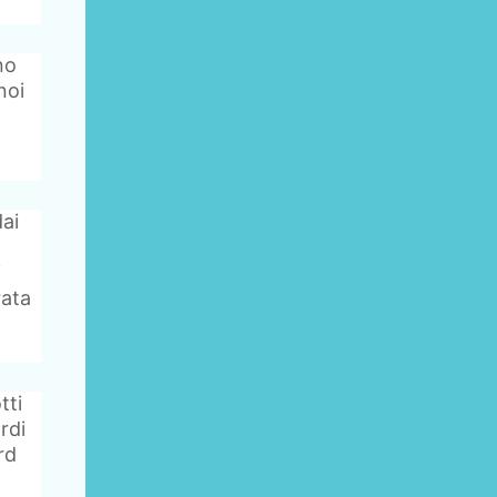
no
noi
dai
i
rata
tti
rdi
rd