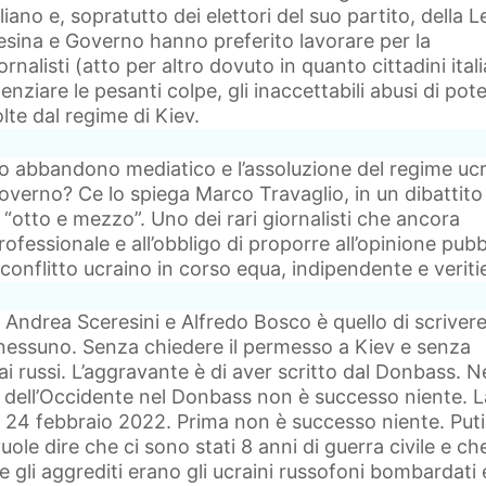
liano e, sopratutto dei elettori del suo partito, della 
rnesina e Governo hanno preferito lavorare per la
rnalisti (atto per altro dovuto in quanto cittadini itali
nziare le pesanti colpe, gli inaccettabili abusi di pot
olte dal regime di Kiev.
 abbandono mediatico e l’assoluzione del regime uc
overno? Ce lo spiega Marco Travaglio, in un dibattito
 “otto e mezzo”. Uno dei rari giornalisti che ancora
rofessionale e all’obbligo di proporre all’opinione pubb
conflitto ucraino in corso equa, indipendente e veriti
i Andrea Sceresini e Alfredo Bosco è quello di scriver
 nessuno. Senza chiedere il permesso a Kiev e senza
i russi. L’aggravante è di aver scritto dal Donbass. Ne
 dell’Occidente nel Donbass non è successo niente. L
l 24 febbraio 2022. Prima non è successo niente. Puti
le dire che ci sono stati 8 anni di guerra civile e ch
e gli aggrediti erano gli ucraini russofoni bombardati 