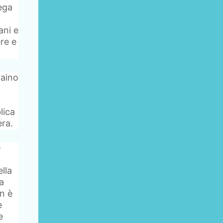
Lega
ani e
ere e
raino
lica
era.
e
lla
a
n è
e
e