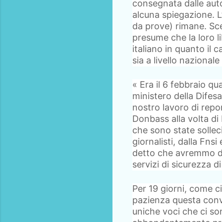
consegnata dalle auto
alcuna spiegazione. L
da prove) rimane. Sce
presume che la loro li
italiano in quanto il
sia a livello nazional
« Era il 6 febbraio qu
ministero della Difesa
nostro lavoro di repor
Donbass alla volta di
che sono state sollec
giornalisti, dalla Fns
detto che avremmo dov
servizi di sicurezza di
Per 19 giorni, come c
pazienza questa conv
uniche voci che ci so