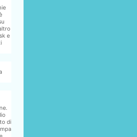
nie
è
su
altro
sk e
i
a
ine.
lio
to di
tampa
e