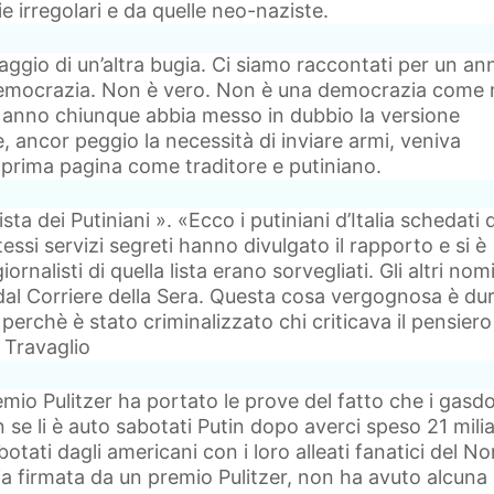
ie irregolari e da quelle neo-naziste.
ggio di un’altra bugia. Ci siamo raccontati per un an
democrazia. Non è vero. Non è una democrazia come 
n anno chiunque abbia messo in dubbio la versione
 e, ancor peggio la necessità di inviare armi, veniva
 prima pagina come traditore e putiniano.
sta dei Putiniani ». «Ecco i putiniani d’Italia schedati 
stessi servizi segreti hanno divulgato il rapporto e si è
rnalisti di quella lista erano sorvegliati. Gli altri nom
 dal Corriere della Sera. Questa cosa vergognosa è du
perchè è stato criminalizzato chi criticava il pensiero
 Travaglio
emio Pulitzer ha portato le prove del fatto che i gasdo
se li è auto sabotati Putin dopo averci speso 21 milia
botati dagli americani con i loro alleati fanatici del No
a firmata da un premio Pulitzer, non ha avuto alcuna