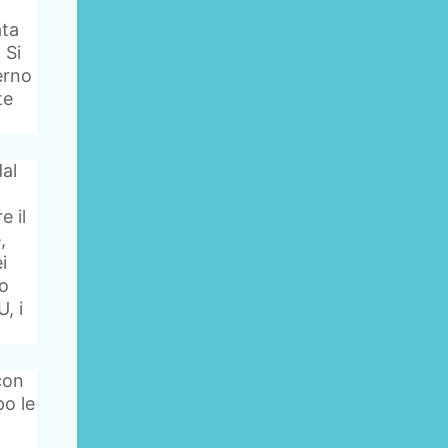
ata
 Si
erno
te
dal
e il
,
i
to
, i
con
po le