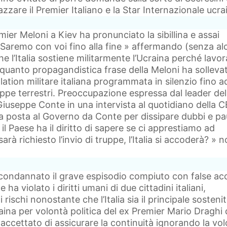
zare il Premier Italiano e la Star Internazionale ucra
ier Meloni a Kiev ha pronunciato la sibillina e assai
Saremo con voi fino alla fine » affermando (senza al
 l’Italia sostiene militarmente l’Ucraina perché lavor
ce quanto propagandistica frase della Meloni ha solleva
lation militare italiana programmata in silenzio fino a
truppe terrestri. Preoccupazione espressa dal leader del
iuseppe Conte in una intervista al quotidiano della C
 posta al Governo da Conte per dissipare dubbi e pa
 il Paese ha il diritto di sapere se ci apprestiamo ad
arà richiesto l’invio di truppe, l’Italia si accoderà? » 
condannato il grave espisodio compiuto con false ac
ha violato i diritti umani di due cittadini italiani,
 rischi nonostante che l’Italia sia il principale sosteni
aina per volontà politica del ex Premier Mario Draghi 
 accettato di assicurare la continuità ignorando la vo