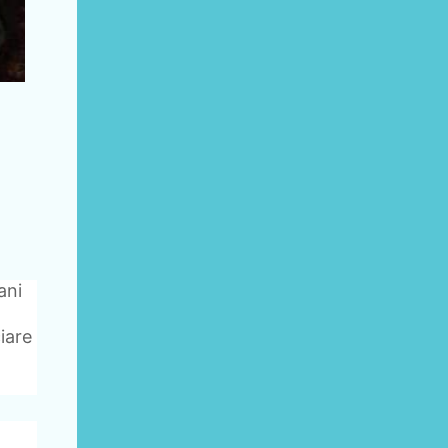
ani
iare