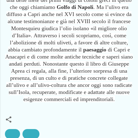
una delle mete dei primi viaggi di coloni greci in quello
che oggi chiamiamo
Golfo di Napoli
. Ma l’ulivo era
diffuso a Capri anche nel XVI secolo come si evince da
alcune testimonianze e già nel XVIII secolo il francese
Montesquieu giudica l’olio isolano «il migliore olio
d’Italia». Attraverso i secoli scopriamo, così, come
l’abolizione di molti uliveti, a favore di altre colture,
abbia cambiato profondamente il
paesaggio
di Capri e
Anacapri e di come molte antiche tecniche e saperi siano
andati perduti. Nonostante questo il libro di Giuseppe
Aprea ci regala, alla fine, l’ulteriore sorpresa di una
presenza, di un culto e di pratiche concrete collegate
all’ulivo e all’ulivo-coltura che ancor oggi sono radicate
sull’Isola, recuperate, modificate e adattate alle nuove
esigenze commerciali ed imprenditoriali.
capri
Storia