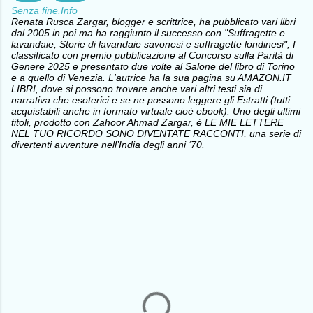
Senza fine.Info
Renata Rusca Zargar, blogger e scrittrice, ha pubblicato vari libri
dal 2005 in poi ma ha raggiunto il successo con "Suffragette e
lavandaie, Storie di lavandaie savonesi e suffragette londinesi", I
classificato con premio pubblicazione al Concorso sulla Parità di
Genere 2025 e presentato due volte al Salone del libro di Torino
e a quello di Venezia. L'autrice ha la sua pagina su AMAZON.IT
LIBRI, dove si possono trovare anche vari altri testi sia di
narrativa che esoterici e se ne possono leggere gli Estratti (tutti
acquistabili anche in formato virtuale cioè ebook). Uno degli ultimi
titoli, prodotto con Zahoor Ahmad Zargar, è LE MIE LETTERE
NEL TUO RICORDO SONO DIVENTATE RACCONTI, una serie di
divertenti avventure nell’India degli anni ‘70.
C
o
m
m
e
n
t
i