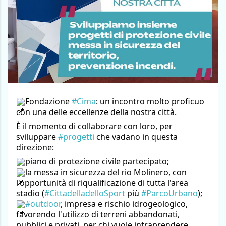
Fondazione 
#Cima
: un incontro molto proficuo 
con una delle eccellenze della nostra città.
È il momento di collaborare con loro, per 
sviluppare 
#progetti
 che vadano in questa 
direzione:  
piano di protezione civile partecipato;
la messa in sicurezza del rio Molinero, con 
l'opportunità di riqualificazione di tutta l'area 
stadio (
#CittadelladelloSport
 più 
#ParcoUrbano
);
#outdoor
, impresa e rischio idrogeologico, 
favorendo l'utilizzo di terreni abbandonati, 
pubblici e privati, per chi vuole intraprendere 