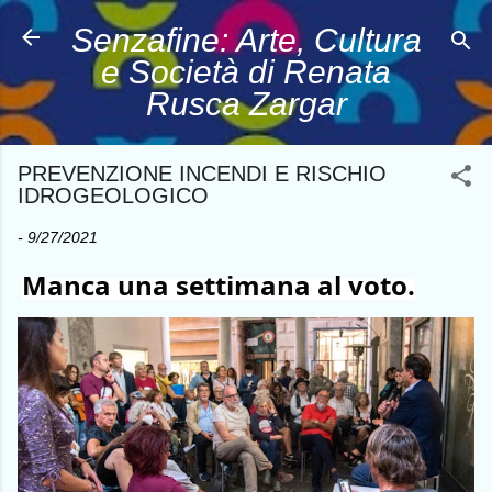
Passa ai contenuti principali
Senzafine: Arte, Cultura
e Società di Renata
Rusca Zargar
PREVENZIONE INCENDI E RISCHIO
IDROGEOLOGICO
-
9/27/2021
Manca una settimana al voto.