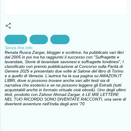
ambiente
Politica
Savona
Senza fine.Info
Renata Rusca Zargar, blogger e scrittrice, ha pubblicato vari libri
dal 2005 in poi ma ha raggiunto il successo con "Suffragette e
lavandaie, Storie di lavandaie savonesi e suffragette londinesi", I
classificato con premio pubblicazione al Concorso sulla Parità di
Genere 2025 e presentato due volte al Salone del libro di Torino
e a quello di Venezia. L'autrice ha la sua pagina su AMAZON.IT
LIBRI, dove si possono trovare anche vari altri testi sia di
narrativa che esoterici e se ne possono leggere gli Estratti (tutti
acquistabili anche in formato virtuale cioè ebook). Uno degli ultimi
titoli, prodotto con Zahoor Ahmad Zargar, è LE MIE LETTERE
NEL TUO RICORDO SONO DIVENTATE RACCONTI, una serie di
divertenti avventure nell’India degli anni ‘70.
C
o