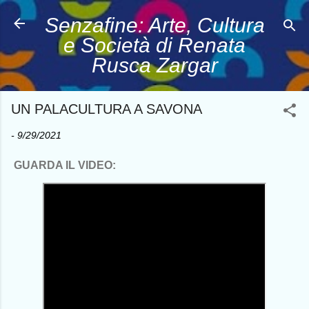
Passa ai contenuti principali
Senzafine: Arte, Cultura
e Società di Renata
Rusca Zargar
UN PALACULTURA A SAVONA
-
9/29/2021
GUARDA IL VIDEO: