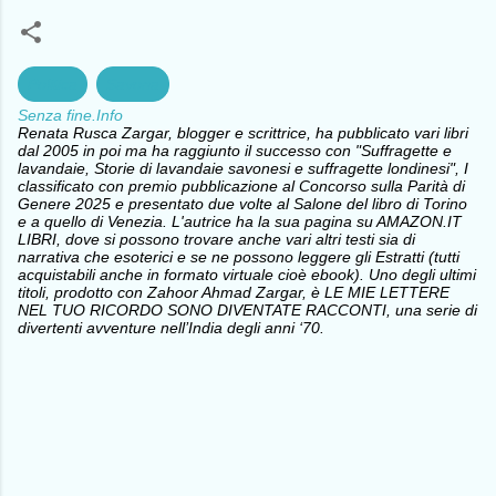
Politica
Savona
Senza fine.Info
Renata Rusca Zargar, blogger e scrittrice, ha pubblicato vari libri
dal 2005 in poi ma ha raggiunto il successo con "Suffragette e
lavandaie, Storie di lavandaie savonesi e suffragette londinesi", I
classificato con premio pubblicazione al Concorso sulla Parità di
Genere 2025 e presentato due volte al Salone del libro di Torino
e a quello di Venezia. L'autrice ha la sua pagina su AMAZON.IT
LIBRI, dove si possono trovare anche vari altri testi sia di
narrativa che esoterici e se ne possono leggere gli Estratti (tutti
acquistabili anche in formato virtuale cioè ebook). Uno degli ultimi
titoli, prodotto con Zahoor Ahmad Zargar, è LE MIE LETTERE
NEL TUO RICORDO SONO DIVENTATE RACCONTI, una serie di
divertenti avventure nell’India degli anni ‘70.
C
o
m
m
e