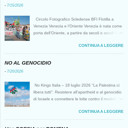
-
7/15/2026
Circolo Fotografico Scledense BFI Flotilla a
Venezia Venezia e l’Oriente Venezia è nata come
porta dell’Oriente, a partire da secoli e secoli fa ai
tempi delle Crociate dove le capacità nautiche e
CONTINUA A LEGGERE
di cantierizzazione veneziane divennero preziose
per tutti i crociati diretti a Gerusalemme. Proprio
le crociate fornirono ai veneziani l’occasione per
NO AL GENOCIDIO
ottenere vantaggi strategici fondamentali e alla
-
7/20/2026
lunga portarono alla conquista di Costantinopoli,
erano i tempi della quarta crociata nei primi anni
No Kings Italia – 18 luglio 2026 “La Palestina ci
del Duecento. Dal XIII al XV secolo Venezia
libera tutti”: Resistere all’apartheid e al genocidio
continuò ad avere un ruolo fondamentale nei
di Israele e connettere le lotte contro il modello
rapporti tra l’Europa e l’Oriente, ruolo che si
del “diritto del più forte” Omar Barghouti*
incrinò con la scoperta delle Indie Occidentali da
CONTINUA A LEGGERE
Bandiere palestinesi presso il Mausoleo di Yasser
parte, ironia della sorte, di un genovese originario
Arafat alla Muqata'a La “totale impunità ” di
di quella Repubblica Marinara che fu una delle
Israele ha dato inizio a un’“era del diritto del più