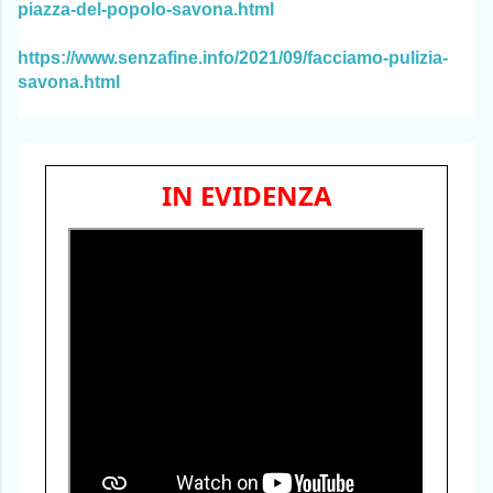
piazza-del-popolo-savona.html
https://www.senzafine.info/2021/09/facciamo-pulizia-
savona.html
IN EVIDENZA