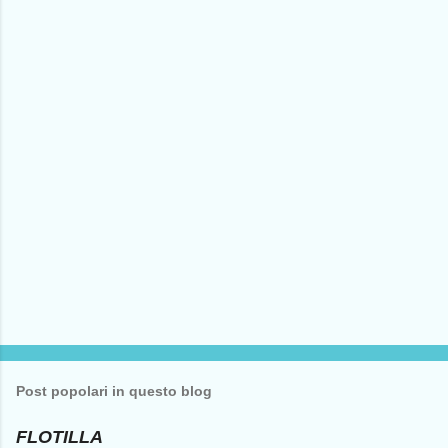
n
t
i
Post popolari in questo blog
FLOTILLA