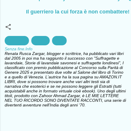
Il guerriero la cui forza è non com
battere!
Chernobyl
Guerra
Pace
Senza fine.Info
Renata Rusca Zargar, blogger e scrittrice, ha pubblicato vari libri
dal 2005 in poi ma ha raggiunto il successo con "Suffragette e
lavandaie, Storie di lavandaie savonesi e suffragette londinesi", I
classificato con premio pubblicazione al Concorso sulla Parità di
Genere 2025 e presentato due volte al Salone del libro di Torino
e a quello di Venezia. L'autrice ha la sua pagina su AMAZON.IT
LIBRI, dove si possono trovare anche vari altri testi sia di
narrativa che esoterici e se ne possono leggere gli Estratti (tutti
acquistabili anche in formato virtuale cioè ebook). Uno degli ultimi
titoli, prodotto con Zahoor Ahmad Zargar, è LE MIE LETTERE
NEL TUO RICORDO SONO DIVENTATE RACCONTI, una serie di
divertenti avventure nell’India degli anni ‘70.
C
o