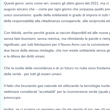
Questi giorni, sono come ieri, ovvero gli ultimi giorni del 2021, ma 
augurio sincero che – come per ogni giorno che sorpassa quello pr
unico sovranismo: quello della solidarietà in grado di imporsi in tutti i 
della responsabilità alla cittadinanza consapevole, alla reciprocità eti
Con felicità, anche perché grazie ai vaccini disponibili ed alle nuove
senza falsi buonismi, senza retorica, ma rifondando le parole e riem
significato, per tutti felicitazioni per il Nuovo Anno con la convinzione 
due facce della stessa medaglia, che non esiste solidarietà senza gius
e la difesa dei diritti umani.
Che la scelta della nonviolenza e di un futuro no nuke sono fondamen
della verità - per tutti gli esseri umani.
Il fatto che bruciando gas naturale ed utilizzando la tecnologia nucle
settimane considerati “accettabili” per la riconversione verde (quale 
preoccupa.
Inoltre, se ci scappa un pensiero per chi sta peggio di noi, per chi no