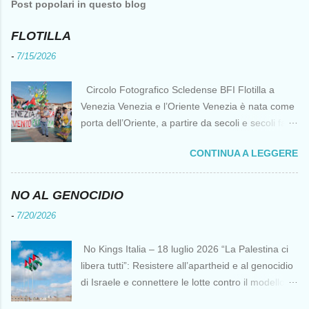
Post popolari in questo blog
FLOTILLA
-
7/15/2026
Circolo Fotografico Scledense BFI Flotilla a
Venezia Venezia e l’Oriente Venezia è nata come
porta dell’Oriente, a partire da secoli e secoli fa ai
tempi delle Crociate dove le capacità nautiche e
CONTINUA A LEGGERE
di cantierizzazione veneziane divennero preziose
per tutti i crociati diretti a Gerusalemme. Proprio
le crociate fornirono ai veneziani l’occasione per
NO AL GENOCIDIO
ottenere vantaggi strategici fondamentali e alla
-
7/20/2026
lunga portarono alla conquista di Costantinopoli,
erano i tempi della quarta crociata nei primi anni
No Kings Italia – 18 luglio 2026 “La Palestina ci
del Duecento. Dal XIII al XV secolo Venezia
libera tutti”: Resistere all’apartheid e al genocidio
continuò ad avere un ruolo fondamentale nei
di Israele e connettere le lotte contro il modello
rapporti tra l’Europa e l’Oriente, ruolo che si
del “diritto del più forte” Omar Barghouti*
incrinò con la scoperta delle Indie Occidentali da