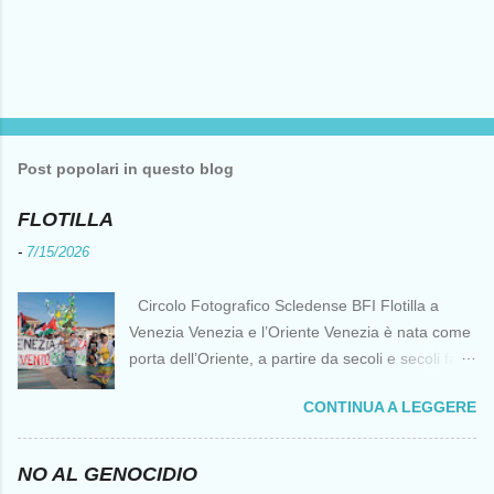
Post popolari in questo blog
FLOTILLA
-
7/15/2026
Circolo Fotografico Scledense BFI Flotilla a
Venezia Venezia e l’Oriente Venezia è nata come
porta dell’Oriente, a partire da secoli e secoli fa ai
tempi delle Crociate dove le capacità nautiche e
CONTINUA A LEGGERE
di cantierizzazione veneziane divennero preziose
per tutti i crociati diretti a Gerusalemme. Proprio
le crociate fornirono ai veneziani l’occasione per
NO AL GENOCIDIO
ottenere vantaggi strategici fondamentali e alla