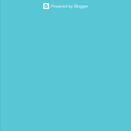
ANCHE:
Stati Uniti contro i popoli di Venezuela, Iran,
Powered by Blogger
https://www.senzafine.info/2026/07/romena.html
Cuba, Canada, Groenlandia, Oman , tra gli altri,
che non hanno precedenti nell’eliminare ogni
parvenza di “diritti umani” e “democrazia”. C...