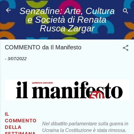
Passa ai contenuti principali
Senzafine: Arte, Cultura
e Società di Renata
Rusca Zargar
COMMENTO da Il Manifesto
-
3/07/2022
IL
COMMENTO
Nel dibattito parlamentare sulla guerra in
DELLA
Ucraina la Costituzione è stata rimossa.
SETTIMANA