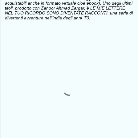
acquistabili anche in formato virtuale cioè ebook). Uno degli ultimi
titoli, prodotto con Zahoor Ahmad Zargar, è LE MIE LETTERE
NEL TUO RICORDO SONO DIVENTATE RACCONTI, una serie di
divertenti avventure nell’India degli anni ‘70.
C
o
m
m
e
n
t
i