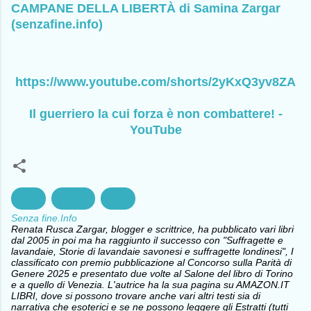
CAMPANE DELLA LIBERTÀ di Samina Zargar
(senzafine.info)
https://www.youtube.com/shorts/2yKxQ3yv8ZA
Il guerriero la cui forza è non com
battere! -
YouTube
Diritti
Guerra
Pace
Senza fine.Info
Renata Rusca Zargar, blogger e scrittrice, ha pubblicato vari libri
dal 2005 in poi ma ha raggiunto il successo con "Suffragette e
lavandaie, Storie di lavandaie savonesi e suffragette londinesi", I
classificato con premio pubblicazione al Concorso sulla Parità di
Genere 2025 e presentato due volte al Salone del libro di Torino
e a quello di Venezia. L'autrice ha la sua pagina su AMAZON.IT
LIBRI, dove si possono trovare anche vari altri testi sia di
narrativa che esoterici e se ne possono leggere gli Estratti (tutti