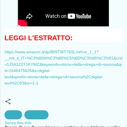
LEGGI L'ESTRATTO:
https://www.amazon.it/dp/B09TWT76SL/ref=sr_1_1?
__mk_it_IT=%C3%85M%C3%85%C5%BD%C3%95%C3%91&crid
=1JSA1Z2T1KYWZ&keywords=storia+della+strega+di+savona&qi
d=1646475626&s=digital-
text&sprefix=storia+della+strega+di+savona%2Cdigital-
text%2C83&sr=1-1
Ricordi
Sentimenti
Senza fine.Info