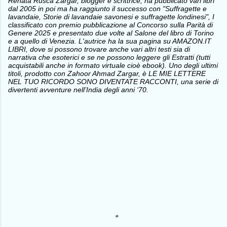
Renata Rusca Zargar, blogger e scrittrice, ha pubblicato vari libri
dal 2005 in poi ma ha raggiunto il successo con "Suffragette e
lavandaie, Storie di lavandaie savonesi e suffragette londinesi", I
classificato con premio pubblicazione al Concorso sulla Parità di
Genere 2025 e presentato due volte al Salone del libro di Torino
e a quello di Venezia. L'autrice ha la sua pagina su AMAZON.IT
LIBRI, dove si possono trovare anche vari altri testi sia di
narrativa che esoterici e se ne possono leggere gli Estratti (tutti
acquistabili anche in formato virtuale cioè ebook). Uno degli ultimi
titoli, prodotto con Zahoor Ahmad Zargar, è LE MIE LETTERE
NEL TUO RICORDO SONO DIVENTATE RACCONTI, una serie di
divertenti avventure nell’India degli anni ‘70.
C
o
m
m
e
n
t
i