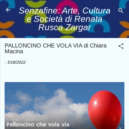
Passa ai contenuti principali
Senzafine: Arte, Cultura
e Società di Renata
Rusca Zargar
PALLONCINO CHE VOLA VIA di Chiara
Macina
-
3/18/2022