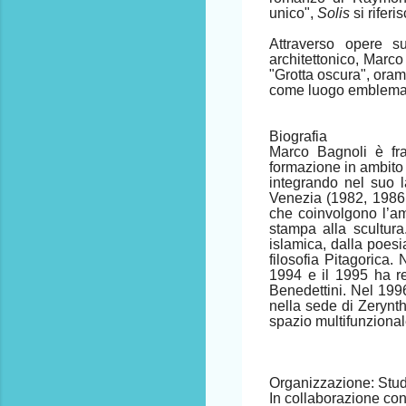
unico",
Solis
si riferi
Attraverso opere s
architettonico, Marc
"Grotta oscura", orama
come luogo emblematic
Biografia
Marco Bagnoli è fra
formazione in ambito s
integrando nel suo la
Venezia (1982, 1986
che coinvolgono l’amb
stampa alla scultura.
islamica, dalla poesi
filosofia Pitagorica
1994 e il 1995 ha re
Benedettini. Nel 199
nella sede di Zerynt
spazio multifunzional
Organizzazione: Stud
In collaborazione co