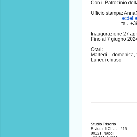
Con il Patrocinio dell
Ufficio stampa: Anna
acdell
tel. +39 33
Inaugurazione 27 apr
Fino al 7 giugno 202
Orari:
Martedì – domenica, 
Lunedì chiuso
Studio Trisorio
Riviera di Chiaia, 215
80121, Napoli