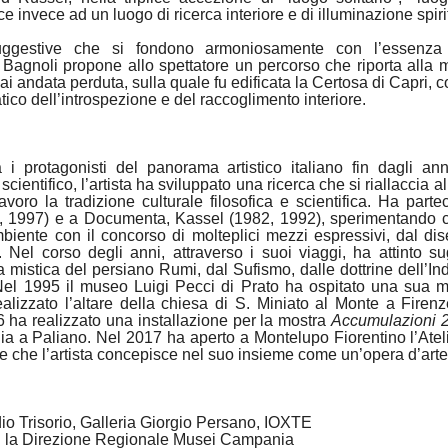
sce invece ad un luogo di ricerca interiore e di illuminazione spiri
uggestive che si fondono armoniosamente con l’essenza 
o Bagnoli propone allo spettatore un percorso che riporta alla
i andata perduta, sulla quale fu edificata la Certosa di Capri, co
o dell’introspezione e del raccoglimento interiore.
 i protagonisti del panorama artistico italiano fin dagli a
cientifico, l’artista ha sviluppato una ricerca che si riallaccia a
voro la tradizione culturale filosofica e scientifica. Ha parte
, 1997) e a Documenta, Kassel (1982, 1992), sperimentando c
iente con il concorso di molteplici mezzi espressivi, dal dise
 Nel corso degli anni, attraverso i suoi viaggi, ha attinto su
a mistica del persiano Rumi, dal Sufismo, dalle dottrine dell’In
. Nel 1995 il museo Luigi Pecci di Prato ha ospitato una sua m
alizzato l’altare della chiesa di S. Miniato al Monte a Firen
6 ha realizzato una installazione per la mostra
Accumulazioni 
hia a Paliano. Nel 2017 ha aperto a Montelupo Fiorentino l’Ate
e che l’artista concepisce nel suo insieme come un’opera d’arte 
io Trisorio, Galleria Giorgio Persano, IOXTE
n la Direzione Regionale Musei Campania