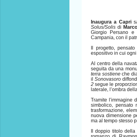
Inaugura a Capri
s
Solus/Solis
di
Marco
Giorgio Persano e d
Campania, con il patro
Il progetto, pensat
espositivo in cui ogn
Al centro della navat
seguita da una monum
terra sostiene
che dia
il
Sonovasoro
diffond
2
segue le proporzion
laterale, l’ombra della
Tramite l'immagine d
simbolico, pensato 
trasformazione, ele
nuova dimensione per
ma al tempo stesso pu
Il doppio titolo del
romanzo di Raymond 