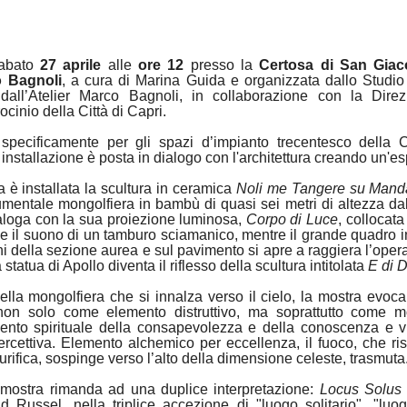
abato
27 aprile
alle
ore 12
presso la
Certosa di San Gia
 Bagnoli
, a cura di Marina Guida e organizzata dallo Studio T
all’Atelier Marco Bagnoli, in collaborazione con la Dire
cinio della Città di Capri.
o specificamente per gli spazi d’impianto trecentesco della
i installazione è posta in dialogo con l'architettura creando un'
a è installata la scultura in ceramica
Noli me Tangere su Mandala
entale mongolfiera in bambù di quasi sei metri di altezza dal
loga con la sua proiezione luminosa,
Corpo di Luce
, collocata
e il suono di un tamburo sciamanico, mentre il grande quadro 
i della sezione aurea e sul pavimento si apre a raggiera l’ope
 statua di Apollo diventa il riflesso della scultura intitolata
E di 
ella mongolfiera che si innalza verso il cielo, la mostra evoc
non solo come elemento distruttivo, ma soprattutto come m
mento spirituale della consapevolezza e della conoscenza e 
cettiva. Elemento alchemico per eccellenza, il fuoco, che ris
rifica, sospinge verso l’alto della dimensione celeste, trasmuta
la mostra rimanda ad una duplice interpretazione:
Locus Solus
Russel, nella triplice accezione di "luogo solitario", "luo