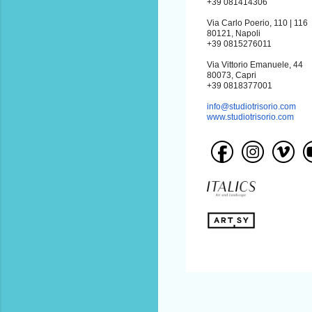
+39 081414306
Via Carlo Poerio, 110 | 116
80121, Napoli
+39 0815276011
Via Vittorio Emanuele, 44
80073, Capri
+39 0818377001
info@studiotrisorio.com
www.studiotrisorio.com