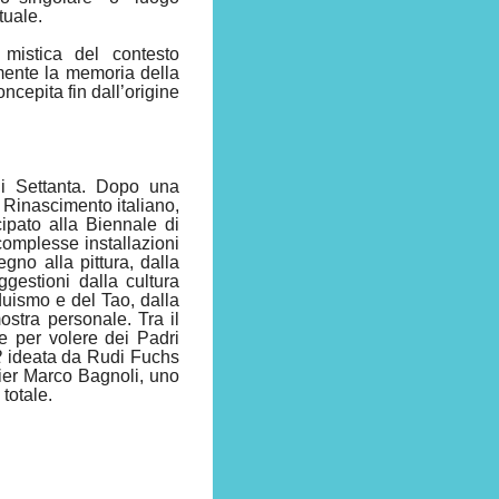
tuale.
mistica del contesto
 mente la memoria della
ncepita fin dall’origine
nni Settanta. Dopo una
l Rinascimento italiano,
cipato alla Biennale di
omplesse installazioni
gno alla pittura, dalla
ggestioni dalla cultura
duismo e del Tao, dalla
ostra personale. Tra il
ze per volere dei Padri
2
ideata da Rudi Fuchs
lier Marco Bagnoli, uno
totale.