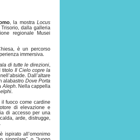
como
, la mostra
Locus
risorio, dalla galleria
zione regionale Musei
 Chiesa, è un percorso
esperienza immersiva.
 di tutte le direzioni
,
 titolo
Il Cielo copre la
 nell’abside. Dall’altare
in alabastro
Dove Porta
ra
Aleph
. Nella cappella
Delphi
.
a il fuoco come cardine
otore di elevazione e
via di accesso per una
calda, arde, distrugge,
.
è ispirato all’omonimo
go singolare" o "luogo