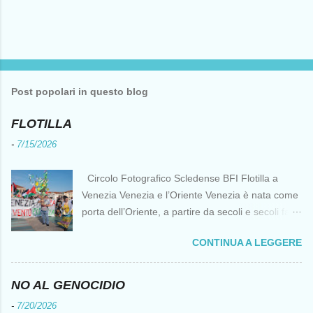
Post popolari in questo blog
FLOTILLA
-
7/15/2026
Circolo Fotografico Scledense BFI Flotilla a
Venezia Venezia e l’Oriente Venezia è nata come
porta dell’Oriente, a partire da secoli e secoli fa ai
tempi delle Crociate dove le capacità nautiche e
CONTINUA A LEGGERE
di cantierizzazione veneziane divennero preziose
per tutti i crociati diretti a Gerusalemme. Proprio
le crociate fornirono ai veneziani l’occasione per
NO AL GENOCIDIO
ottenere vantaggi strategici fondamentali e alla
-
7/20/2026
lunga portarono alla conquista di Costantinopoli,