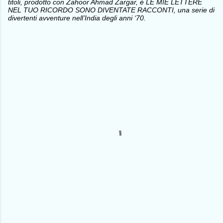
titoli, prodotto con Zahoor Ahmad Zargar, è LE MIE LETTERE
NEL TUO RICORDO SONO DIVENTATE RACCONTI, una serie di
divertenti avventure nell’India degli anni ‘70.
C
o
m
m
e
n
t
i