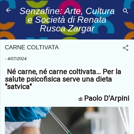
Passa ai contenuti principali
Senzafine: Arte, Cultura
e Società di Renata
Rusca Zargar
CARNE COLTIVATA
-
4/07/2024
Né carne, né carne coltivata… Per la
salute psicofisica serve una dieta
"satvica"
Paolo D'Arpini
di