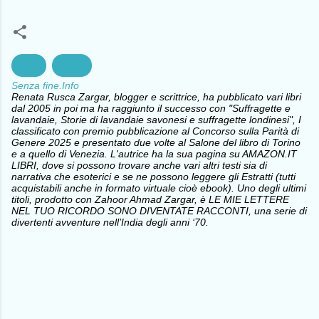
capri
pesca
Senza fine.Info
Renata Rusca Zargar, blogger e scrittrice, ha pubblicato vari libri
dal 2005 in poi ma ha raggiunto il successo con "Suffragette e
lavandaie, Storie di lavandaie savonesi e suffragette londinesi", I
classificato con premio pubblicazione al Concorso sulla Parità di
Genere 2025 e presentato due volte al Salone del libro di Torino
e a quello di Venezia. L'autrice ha la sua pagina su AMAZON.IT
LIBRI, dove si possono trovare anche vari altri testi sia di
narrativa che esoterici e se ne possono leggere gli Estratti (tutti
acquistabili anche in formato virtuale cioè ebook). Uno degli ultimi
titoli, prodotto con Zahoor Ahmad Zargar, è LE MIE LETTERE
NEL TUO RICORDO SONO DIVENTATE RACCONTI, una serie di
divertenti avventure nell’India degli anni ‘70.
C
o
m
m