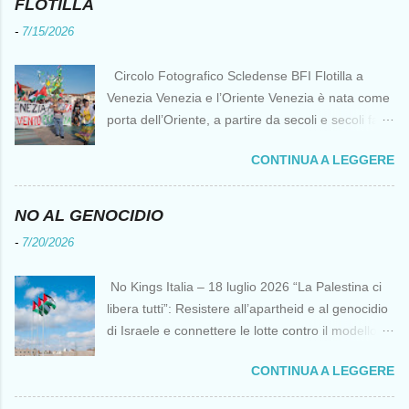
FLOTILLA
-
7/15/2026
Circolo Fotografico Scledense BFI Flotilla a
Venezia Venezia e l’Oriente Venezia è nata come
porta dell’Oriente, a partire da secoli e secoli fa ai
tempi delle Crociate dove le capacità nautiche e
CONTINUA A LEGGERE
di cantierizzazione veneziane divennero preziose
per tutti i crociati diretti a Gerusalemme. Proprio
le crociate fornirono ai veneziani l’occasione per
NO AL GENOCIDIO
ottenere vantaggi strategici fondamentali e alla
-
7/20/2026
lunga portarono alla conquista di Costantinopoli,
erano i tempi della quarta crociata nei primi anni
No Kings Italia – 18 luglio 2026 “La Palestina ci
del Duecento. Dal XIII al XV secolo Venezia
libera tutti”: Resistere all’apartheid e al genocidio
continuò ad avere un ruolo fondamentale nei
di Israele e connettere le lotte contro il modello
rapporti tra l’Europa e l’Oriente, ruolo che si
del “diritto del più forte” Omar Barghouti*
incrinò con la scoperta delle Indie Occidentali da
CONTINUA A LEGGERE
Bandiere palestinesi presso il Mausoleo di Yasser
parte, ironia della sorte, di un genovese originario
Arafat alla Muqata'a La “totale impunità ” di
di quella Repubblica Marinara che fu una delle