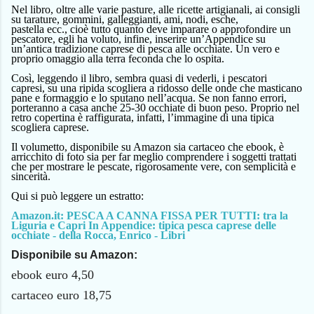
Nel libro, oltre alle varie pasture, alle ricette artigianali, ai consigli
su tarature, gommini, galleggianti, ami, nodi,
esche,
pastella
ecc.,
cioè tutto quanto deve imparare
o approfondire
un
pescatore,
e
gli ha voluto,
infine,
inserire un’Appendice su
un’antica tradizione caprese di pesca alle occhiate. Un vero e
proprio omaggio alla terra feconda che lo ospita.
Così, leggendo il libro, sembra quasi di vederli, i pescatori
capresi, su una ripida scogliera a ridosso delle onde che masticano
pane e formaggio e lo sputano nell’acqua. Se non fanno errori,
porteranno a casa
anche
25-30 occhiate di buon peso.
P
roprio
nel
retro copertina
è raffigurata,
infatti,
l’immagine di una tipica
scogliera caprese.
Il volumetto, disponibile su Amazon sia cartaceo che ebook, è
arricchito di foto sia per far meglio comprendere i soggetti trattati
che per mostrare le pescate, rigorosamente vere, con semplicità e
sincerità.
Qui si può leggere un estratto:
Amazon.it: PESCA A CANNA FISSA PER TUTTI: tra la
Liguria e Capri In Appendice: tipica pesca caprese delle
occhiate - della Rocca, Enrico - Libri
Disponibile su Amazon:
ebook euro 4,50
cartaceo euro 18,75