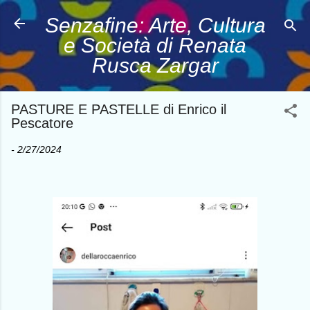
Passa ai contenuti principali
Senzafine: Arte, Cultura
e Società di Renata
Rusca Zargar
PASTURE E PASTELLE di Enrico il
Pescatore
-
2/27/2024