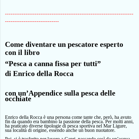
---------------------------------------------------------------------
-----------------------------
Come diventare un pescatore esperto
con il libro
“Pesca a canna fissa per tutti”
di Enrico della Rocca
con un’Appendice sulla pesca delle
occhiate
Enrico della Rocca è un
a persona
come tant
e
che, però, ha avuto
fin da quando era bambino la passione della pesca. Per molti anni,
ha
praticato
diverse
tipologie
di pesca sportiva nel Mar Ligure,
sua località di origine, essendo anche un buon nuotatore.
Poi, si è trasferito per lavoro a Capri, passando così da un’acqua