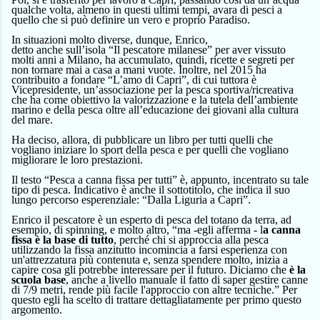
qualche volta,
almeno
in questi
ultimi
tempi,
avara di pesci a
quello che si può definire
un vero e proprio
Paradiso.
In situazioni molto diverse,
dunque,
Enrico,
detto
anche
sull’isola
“Il pescatore
milanese
”
per aver vissuto
molti anni a Milano,
ha accumulato,
quindi,
ricette e segreti per
non tornare
mai
a casa a mani vuote.
Inoltre, nel 2015 ha
contribuito a fondare “L’amo di Capri”, di cui tuttora è
Vicepresidente, un’associazione per la pesca sportiva/ricreativa
che ha come obiettivo la valorizzazione e la tutela dell’ambiente
marino e della pesca oltre all’educazione dei giovani
alla cultura
del mare.
Ha deciso,
allora,
di pubblicare un libro per tutti quelli che
vogli
a
no iniziare
lo
sport
della pesca
e
per
quelli che vogli
a
no
migliorare le loro prestazioni.
Il testo “Pesca a canna fissa per tutti” è, appunto, incentrato su tale
tipo di pesca.
Indicativo è anche il sottotitolo, che indica il suo
lungo percorso esperenziale: “Dalla Liguria a Capri”.
Enrico il pescatore è un esperto di pesca del totano da terra, ad
esempio, di spinning, e molto altro, “ma -egli afferma - l
a canna
fissa è la base di tutto
, perché chi si approccia alla pesca
utilizzando la fissa anzitutto incomincia a farsi esperienza con
un'attrezzatura più contenuta e, senza spendere molto, inizia a
capire cosa gli potrebbe interessare per il futuro. Diciamo che
è la
scuola base
, anche a livello manuale il fatto di saper gestire canne
di 7/9 metri, rende più facile l'approccio con altre tecniche.”
Per
questo
egli
ha scelto di trattare
dettagliatamente per primo
questo
argomento.