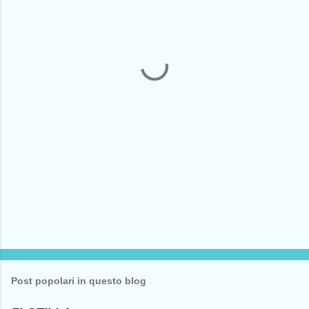
e
n
t
i
Post popolari in questo blog