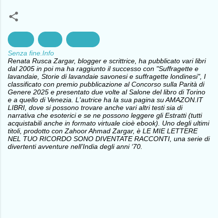
Africa
Diritti
Migranti
Senza fine.Info
Renata Rusca Zargar, blogger e scrittrice, ha pubblicato vari libri
dal 2005 in poi ma ha raggiunto il successo con "Suffragette e
lavandaie, Storie di lavandaie savonesi e suffragette londinesi", I
classificato con premio pubblicazione al Concorso sulla Parità di
Genere 2025 e presentato due volte al Salone del libro di Torino
e a quello di Venezia. L'autrice ha la sua pagina su AMAZON.IT
LIBRI, dove si possono trovare anche vari altri testi sia di
narrativa che esoterici e se ne possono leggere gli Estratti (tutti
acquistabili anche in formato virtuale cioè ebook). Uno degli ultimi
titoli, prodotto con Zahoor Ahmad Zargar, è LE MIE LETTERE
NEL TUO RICORDO SONO DIVENTATE RACCONTI, una serie di
divertenti avventure nell’India degli anni ‘70.
C
o
m
m