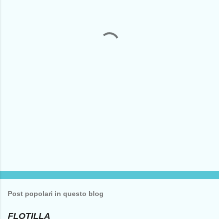
e
n
t
i
Post popolari in questo blog
FLOTILLA