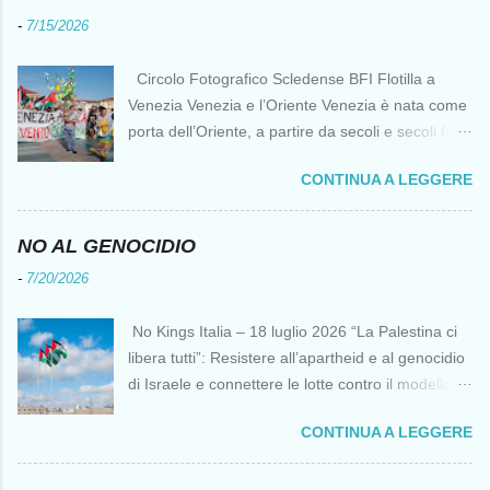
-
7/15/2026
Circolo Fotografico Scledense BFI Flotilla a
Venezia Venezia e l’Oriente Venezia è nata come
porta dell’Oriente, a partire da secoli e secoli fa ai
tempi delle Crociate dove le capacità nautiche e
CONTINUA A LEGGERE
di cantierizzazione veneziane divennero preziose
per tutti i crociati diretti a Gerusalemme. Proprio
le crociate fornirono ai veneziani l’occasione per
NO AL GENOCIDIO
ottenere vantaggi strategici fondamentali e alla
-
7/20/2026
lunga portarono alla conquista di Costantinopoli,
erano i tempi della quarta crociata nei primi anni
No Kings Italia – 18 luglio 2026 “La Palestina ci
del Duecento. Dal XIII al XV secolo Venezia
libera tutti”: Resistere all’apartheid e al genocidio
continuò ad avere un ruolo fondamentale nei
di Israele e connettere le lotte contro il modello
rapporti tra l’Europa e l’Oriente, ruolo che si
del “diritto del più forte” Omar Barghouti*
incrinò con la scoperta delle Indie Occidentali da
CONTINUA A LEGGERE
Bandiere palestinesi presso il Mausoleo di Yasser
parte, ironia della sorte, di un genovese originario
Arafat alla Muqata'a La “totale impunità ” di
di quella Repubblica Marinara che fu una delle
Israele ha dato inizio a un’“era del diritto del più