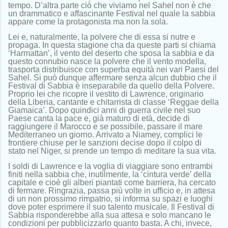
tempo. D’altra parte ciò che viviamo nel Sahel non è che
un drammatico e affascinante Festival nel quale la sabbia
appare come la protagonista ma non la sola.
Lei e, naturalmente, la polvere che di essa si nutre e
propaga. In questa stagione cha da queste parti si chiama
‘Harmattan’, il vento del deserto che sposa la sabbia e da
questo connubio nasce la polvere che il vento modella,
trasporta distribuisce con superba equità nei vari Paesi del
Sahel. Si può dunque affermare senza alcun dubbio che il
Festival di Sabbia è inseparabile da quello della Polvere.
Proprio lei che ricopre il vestito di Lawrence, originario
della Liberia, cantante e chitarrista di classe ‘Reggae della
Giamaica’. Dopo quindici anni di guerra civile nel suo
Paese canta la pace e, già maturo di età, decide di
raggiungere il Marocco e se possibile, passare il mare
Mediterraneo un giorno. Arrivato a Niamey, complici le
frontiere chiuse per le sanzioni decise dopo il colpo di
stato nel Niger, si prende un tempo di meditare la sua vita.
I soldi di Lawrence e la voglia di viaggiare sono entrambi
finiti nella sabbia che, inutilmente, la ‘cintura verde’ della
capitale e cioè gli alberi piantati come barriera, ha cercato
di fermare. Ringrazia, passa più volte in ufficio e, in attesa
di un non prossimo rimpatrio, si informa su spazi e luoghi
dove poter esprimere il suo talento musicale. Il Festival di
Sabbia risponderebbe alla sua attesa e solo mancano le
condizioni per pubblicizzarlo quanto basta. A chi, invece,