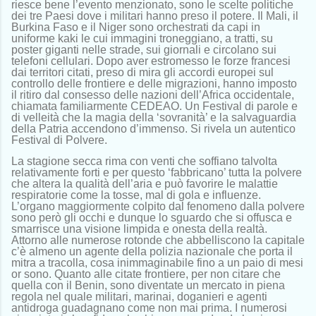
riesce bene l’evento menzionato, sono le scelte politiche
dei tre Paesi dove i militari hanno preso il potere. Il Mali, il
Burkina Faso e il Niger sono orchestrati da capi in
uniforme kaki le cui immagini troneggiano, a tratti, su
poster giganti nelle strade, sui giornali e circolano sui
telefoni cellulari. Dopo aver estromesso le forze francesi
dai territori citati, preso di mira gli accordi europei sul
controllo delle frontiere e delle migrazioni, hanno imposto
il ritiro dal consesso delle nazioni dell’Africa occidentale,
chiamata familiarmente CEDEAO. Un Festival di parole e
di velleità che la magia della ‘sovranità’ e la salvaguardia
della Patria accendono d’immenso. Si rivela un autentico
Festival di Polvere.
La stagione secca rima con venti che soffiano talvolta
relativamente forti e per questo ‘fabbricano’ tutta la polvere
che altera la qualità dell’aria e può favorire le malattie
respiratorie come la tosse, mal di gola e influenze.
L’organo maggiormente colpito dal fenomeno dalla polvere
sono però gli occhi e dunque lo sguardo che si offusca e
smarrisce una visione limpida e onesta della realtà.
Attorno alle numerose rotonde che abbelliscono la capitale
c’è almeno un agente della polizia nazionale che porta il
mitra a tracolla, cosa inimmaginabile fino a un paio di mesi
or sono. Quanto alle citate frontiere, per non citare che
quella con il Benin, sono diventate un mercato in piena
regola nel quale militari, marinai, doganieri e agenti
antidroga guadagnano come non mai prima. I numerosi