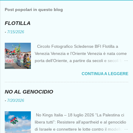
Post popolari in questo blog
FLOTILLA
-
7/15/2026
Circolo Fotografico Scledense BFI Flotilla a
Venezia Venezia e l’Oriente Venezia è nata come
porta dell’Oriente, a partire da secoli e secoli fa ai
tempi delle Crociate dove le capacità nautiche e
CONTINUA A LEGGERE
di cantierizzazione veneziane divennero preziose
per tutti i crociati diretti a Gerusalemme. Proprio
le crociate fornirono ai veneziani l’occasione per
NO AL GENOCIDIO
ottenere vantaggi strategici fondamentali e alla
-
7/20/2026
lunga portarono alla conquista di Costantinopoli,
erano i tempi della quarta crociata nei primi anni
No Kings Italia – 18 luglio 2026 “La Palestina ci
del Duecento. Dal XIII al XV secolo Venezia
libera tutti”: Resistere all’apartheid e al genocidio
continuò ad avere un ruolo fondamentale nei
di Israele e connettere le lotte contro il modello
rapporti tra l’Europa e l’Oriente, ruolo che si