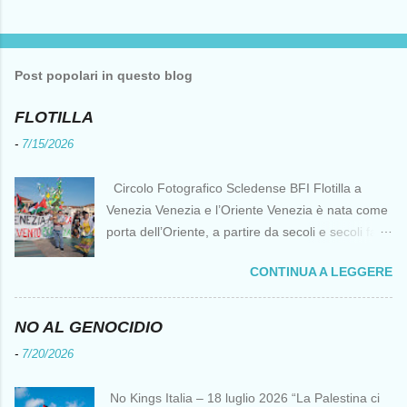
Post popolari in questo blog
FLOTILLA
-
7/15/2026
Circolo Fotografico Scledense BFI Flotilla a
Venezia Venezia e l’Oriente Venezia è nata come
porta dell’Oriente, a partire da secoli e secoli fa ai
tempi delle Crociate dove le capacità nautiche e
CONTINUA A LEGGERE
di cantierizzazione veneziane divennero preziose
per tutti i crociati diretti a Gerusalemme. Proprio
le crociate fornirono ai veneziani l’occasione per
NO AL GENOCIDIO
ottenere vantaggi strategici fondamentali e alla
-
7/20/2026
lunga portarono alla conquista di Costantinopoli,
erano i tempi della quarta crociata nei primi anni
No Kings Italia – 18 luglio 2026 “La Palestina ci
del Duecento. Dal XIII al XV secolo Venezia