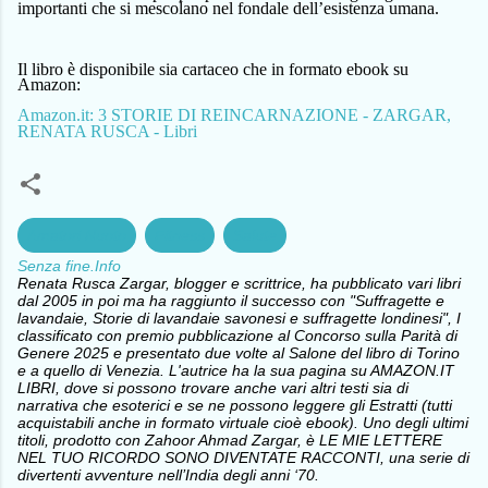
importanti che si
mescolano
nel fondale dell’esistenza umana.
Il libro è disponibile sia cartaceo che in formato ebook su
Amazon:
Amazon.it: 3 STORIE DI REINCARNAZIONE - ZARGAR,
RENATA RUSCA - Libri
Amatori Nuoto
Fitness
Salute
Senza fine.Info
Renata Rusca Zargar, blogger e scrittrice, ha pubblicato vari libri
dal 2005 in poi ma ha raggiunto il successo con "Suffragette e
lavandaie, Storie di lavandaie savonesi e suffragette londinesi", I
classificato con premio pubblicazione al Concorso sulla Parità di
Genere 2025 e presentato due volte al Salone del libro di Torino
e a quello di Venezia. L'autrice ha la sua pagina su AMAZON.IT
LIBRI, dove si possono trovare anche vari altri testi sia di
narrativa che esoterici e se ne possono leggere gli Estratti (tutti
acquistabili anche in formato virtuale cioè ebook). Uno degli ultimi
titoli, prodotto con Zahoor Ahmad Zargar, è LE MIE LETTERE
NEL TUO RICORDO SONO DIVENTATE RACCONTI, una serie di
divertenti avventure nell’India degli anni ‘70.