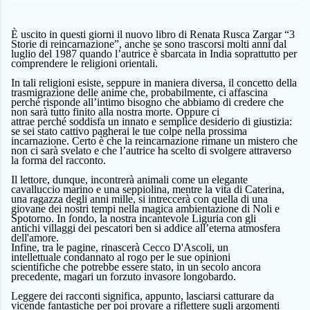
È
uscito in questi giorni il nuovo libro di Renata Rusca Zargar “3
Storie di reincarnazione”,
anche se
sono
trascors
i
molt
i
anni
dal
luglio del 1987 quando l’autrice è
sbarcata
in India
soprattutto
per
comprendere le religioni orientali.
In tali religioni es
i
ste, seppur
e
in maniera diversa, il concetto della
trasmigrazione delle anime
ch
e,
probabilmente
,
ci
affascina
perché risponde al
l’intimo
bisogno che abbiamo di credere che
non sarà tutto finito alla nostra m
o
rte.
Oppure
ci
attrae
perché
soddisfa
un
innato
e
semplice
desiderio di giustizia:
se sei stato cattivo paghe
r
ai le tue colpe nella pros
s
ima
incarnazione.
C
erto è che
la reincarnazione
rimane un mistero che
non ci sarà svelato
e che l
’autrice ha scelto di svolgere attraverso
la forma del racconto.
Il lettore, dunque, incontrerà
animali come
un elegante
cavalluccio marino e una seppiolina,
mentre
l
a vita di Caterina,
una ragazza degli anni mille, si intrecc
erà
con quella di una
giovane
d
ei nostri tempi nella magica ambientazione di Noli e
Spotorno. In fondo, la nostra
incantevole
Liguria con gli
antichi
villaggi
dei pescatori ben si addice all’
eterna
atmosfera
dell'amore.
Infine, tra le pagine, rinascerà
Cecco D'Ascoli,
un
intellettuale
condannato
a
l rogo
per le sue opinioni
scientifiche
che
potrebbe essere stato,
in un secolo ancora
precedente,
magari
un forzuto invasore longobardo.
L
eggere dei racconti significa,
appunto,
lasciarsi catturare da
vicende fantastiche
per
poi
provare a riflettere sugli argomenti