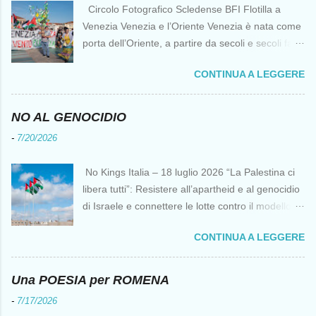
Circolo Fotografico Scledense BFI Flotilla a
Venezia Venezia e l’Oriente Venezia è nata come
porta dell’Oriente, a partire da secoli e secoli fa ai
tempi delle Crociate dove le capacità nautiche e
CONTINUA A LEGGERE
di cantierizzazione veneziane divennero preziose
per tutti i crociati diretti a Gerusalemme. Proprio
le crociate fornirono ai veneziani l’occasione per
NO AL GENOCIDIO
ottenere vantaggi strategici fondamentali e alla
-
7/20/2026
lunga portarono alla conquista di Costantinopoli,
erano i tempi della quarta crociata nei primi anni
No Kings Italia – 18 luglio 2026 “La Palestina ci
del Duecento. Dal XIII al XV secolo Venezia
libera tutti”: Resistere all’apartheid e al genocidio
continuò ad avere un ruolo fondamentale nei
di Israele e connettere le lotte contro il modello
rapporti tra l’Europa e l’Oriente, ruolo che si
del “diritto del più forte” Omar Barghouti*
incrinò con la scoperta delle Indie Occidentali da
CONTINUA A LEGGERE
Bandiere palestinesi presso il Mausoleo di Yasser
parte, ironia della sorte, di un genovese originario
Arafat alla Muqata'a La “totale impunità ” di
di quella Repubblica Marinara che fu una delle
Israele ha dato inizio a un’“era del diritto del più
Una POESIA per ROMENA
nemiche più battagliere di Venezia. FLOTILLA Un
forte ” senza precedenti da decenni,
flottiglia di 39 piccoli natanti è partita da
-
7/17/2026
rappresentando una minaccia per l’umanità, non
Barcellona il 12 aprile per una missione non