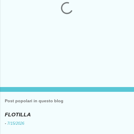
i
Post popolari in questo blog
FLOTILLA
-
7/15/2026