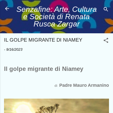
Passa ai contenuti principali
Senzafine: Arte, Cultura
e Società di Renata
Rusca Zargar
IL GOLPE MIGRANTE DI NIAMEY
-
9/16/2023
Il golpe migrante di Niamey
Padre Mauro Armanino
di