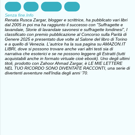
Africa
Diritti
Migranti
Niger
Senza fine.Info
Renata Rusca Zargar, blogger e scrittrice, ha pubblicato vari libri
dal 2005 in poi ma ha raggiunto il successo con "Suffragette e
lavandaie, Storie di lavandaie savonesi e suffragette londinesi", I
classificato con premio pubblicazione al Concorso sulla Parità di
Genere 2025 e presentato due volte al Salone del libro di Torino
e a quello di Venezia. L'autrice ha la sua pagina su AMAZON.IT
LIBRI, dove si possono trovare anche vari altri testi sia di
narrativa che esoterici e se ne possono leggere gli Estratti (tutti
acquistabili anche in formato virtuale cioè ebook). Uno degli ultimi
titoli, prodotto con Zahoor Ahmad Zargar, è LE MIE LETTERE
NEL TUO RICORDO SONO DIVENTATE RACCONTI, una serie di
divertenti avventure nell’India degli anni ‘70.
C
o
m
m
e
n
t