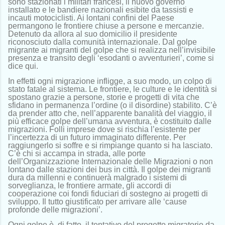
sono stazionati i militari francesi, il nuovo governo
installato e le bandiere nazionali esibite da tassisti e
incauti motociclisti. Ai lontani confini del Paese
permangono le frontiere chiuse a persone e mercanzie.
Detenuto da allora al suo domicilio il presidente
riconosciuto dalla comunità internazionale. Dal golpe
migrante ai migranti del golpe che si realizza nell’invisibile
presenza e transito degli ‘esodanti o avventurieri’, come si
dice qui.
In effetti ogni migrazione infligge, a suo modo, un colpo di
stato fatale al sistema. Le frontiere, le culture e le identità si
spostano grazie a persone, storie e progetti di vita che
sfidano in permanenza l’ordine (o il disordine) stabilito. C’è
da prender atto che, nell’apparente banalità del viaggio, il
più efficace golpe dell’umana avventura, è costituito dalle
migrazioni. Folli imprese dove si rischia l’esistente per
l’incertezza di un futuro immaginato differente. Per
raggiungerlo si soffre e si rimpiange quanto si ha lasciato.
C’è chi si accampa in strada, alle porte
dell’Organizzazione Internazionale delle Migrazioni o non
lontano dalle stazioni dei bus in città. Il golpe dei migranti
dura da millenni e continuerà malgrado i sistemi di
sorveglianza, le frontiere armate, gli accordi di
cooperazione coi fondi fiduciari di sostegno ai progetti di
sviluppo. Il tutto giustificato per arrivare alle ‘cause
profonde delle migrazioni’.
Ogni golpe è, di fatto, il tentativo del progetto migratorio da