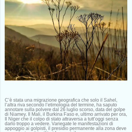
C’è stata una migrazione geografica che solo il Sahel,
l’altra riva secondo l’etimologia del termine, ha saputo
annotare sulla polvere dal 26 luglio scorso, data del golpe
di Niamey. Il Mali, il Burkina Faso e, ultimo arrivato per ora,
Il Niger che il colpo di stato attraversa a tutt’oggi senza
darlo troppo a vedere. Variegate le manifestazioni di
appoggio ai golpisti, il presidio permanente alla zona deve