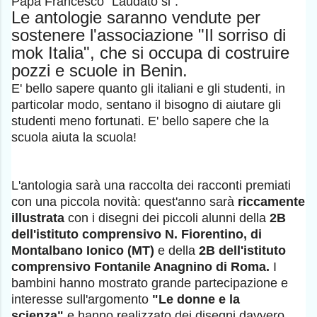
Papa Francesco "Laudato si".
Le antologie saranno vendute per
sostenere l'associazione "Il sorriso di
mok Italia", che si occupa di costruire
pozzi e scuole in Benin.
E' bello sapere quanto gli italiani e gli studenti, in
particolar modo, sentano il bisogno di aiutare gli
studenti meno fortunati. E' bello sapere che la
scuola aiuta la scuola!
L'antologia sarà una raccolta dei racconti premiati
con una piccola novità: quest'anno sarà
riccamente
illustrata
con i disegni dei piccoli alunni della
2B
dell'istituto comprensivo N. Fiorentino, di
Montalbano Ionico (MT)
e della
2B dell'istituto
comprensivo Fontanile Anagnino di Roma.
I
bambini hanno mostrato grande partecipazione e
interesse sull'argomento
"Le donne e la
scienza"
e hanno realizzato dei disegni davvero