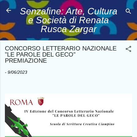
Passa ai contenuti principali
Senzafine: Arte, Cultura
e Società di Renata
Rusca Zargar
CONCORSO LETTERARIO NAZIONALE
"LE PAROLE DEL GECO"
PREMIAZIONE
-
9/06/2023