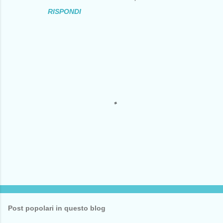
m
RISPONDI
e
n
t
i
P
o
s
t
Post popolari in questo blog
a
u