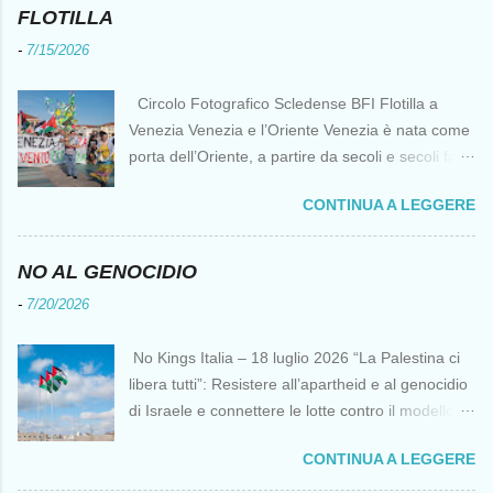
n
FLOTILLA
c
o
-
7/15/2026
m
m
e
Circolo Fotografico Scledense BFI Flotilla a
n
Venezia Venezia e l’Oriente Venezia è nata come
t
o
porta dell’Oriente, a partire da secoli e secoli fa ai
tempi delle Crociate dove le capacità nautiche e
CONTINUA A LEGGERE
di cantierizzazione veneziane divennero preziose
per tutti i crociati diretti a Gerusalemme. Proprio
le crociate fornirono ai veneziani l’occasione per
NO AL GENOCIDIO
ottenere vantaggi strategici fondamentali e alla
-
7/20/2026
lunga portarono alla conquista di Costantinopoli,
erano i tempi della quarta crociata nei primi anni
No Kings Italia – 18 luglio 2026 “La Palestina ci
del Duecento. Dal XIII al XV secolo Venezia
libera tutti”: Resistere all’apartheid e al genocidio
continuò ad avere un ruolo fondamentale nei
di Israele e connettere le lotte contro il modello
rapporti tra l’Europa e l’Oriente, ruolo che si
del “diritto del più forte” Omar Barghouti*
incrinò con la scoperta delle Indie Occidentali da
CONTINUA A LEGGERE
Bandiere palestinesi presso il Mausoleo di Yasser
parte, ironia della sorte, di un genovese originario
Arafat alla Muqata'a La “totale impunità ” di