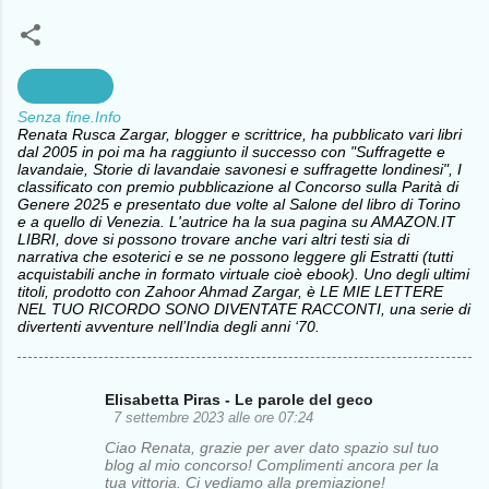
Letterature
Senza fine.Info
Renata Rusca Zargar, blogger e scrittrice, ha pubblicato vari libri
dal 2005 in poi ma ha raggiunto il successo con "Suffragette e
lavandaie, Storie di lavandaie savonesi e suffragette londinesi", I
classificato con premio pubblicazione al Concorso sulla Parità di
Genere 2025 e presentato due volte al Salone del libro di Torino
e a quello di Venezia. L'autrice ha la sua pagina su AMAZON.IT
LIBRI, dove si possono trovare anche vari altri testi sia di
narrativa che esoterici e se ne possono leggere gli Estratti (tutti
acquistabili anche in formato virtuale cioè ebook). Uno degli ultimi
titoli, prodotto con Zahoor Ahmad Zargar, è LE MIE LETTERE
NEL TUO RICORDO SONO DIVENTATE RACCONTI, una serie di
divertenti avventure nell’India degli anni ‘70.
Elisabetta Piras - Le parole del geco
C
7 settembre 2023 alle ore 07:24
o
Ciao Renata, grazie per aver dato spazio sul tuo
blog al mio concorso! Complimenti ancora per la
m
tua vittoria. Ci vediamo alla premiazione!