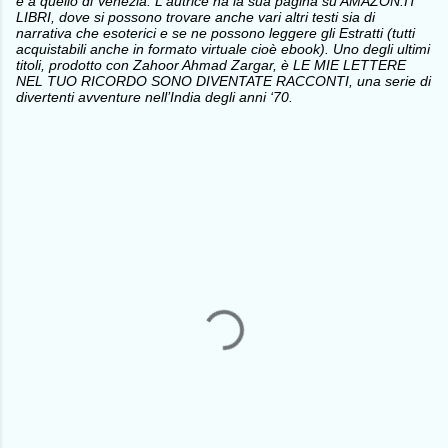
e a quello di Venezia. L'autrice ha la sua pagina su AMAZON.IT
LIBRI, dove si possono trovare anche vari altri testi sia di
narrativa che esoterici e se ne possono leggere gli Estratti (tutti
acquistabili anche in formato virtuale cioè ebook). Uno degli ultimi
titoli, prodotto con Zahoor Ahmad Zargar, è LE MIE LETTERE
NEL TUO RICORDO SONO DIVENTATE RACCONTI, una serie di
divertenti avventure nell’India degli anni ‘70.
C
o
m
m
e
n
t
i