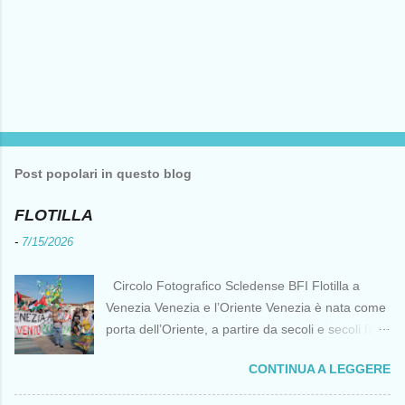
Post popolari in questo blog
FLOTILLA
-
7/15/2026
Circolo Fotografico Scledense BFI Flotilla a
Venezia Venezia e l’Oriente Venezia è nata come
porta dell’Oriente, a partire da secoli e secoli fa ai
tempi delle Crociate dove le capacità nautiche e
CONTINUA A LEGGERE
di cantierizzazione veneziane divennero preziose
per tutti i crociati diretti a Gerusalemme. Proprio