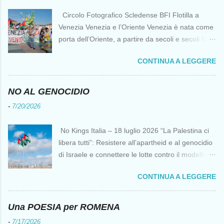
Circolo Fotografico Scledense BFI Flotilla a
Venezia Venezia e l’Oriente Venezia è nata come
porta dell’Oriente, a partire da secoli e secoli fa ai
tempi delle Crociate dove le capacità nautiche e
CONTINUA A LEGGERE
di cantierizzazione veneziane divennero preziose
per tutti i crociati diretti a Gerusalemme. Proprio
le crociate fornirono ai veneziani l’occasione per
NO AL GENOCIDIO
ottenere vantaggi strategici fondamentali e alla
-
7/20/2026
lunga portarono alla conquista di Costantinopoli,
erano i tempi della quarta crociata nei primi anni
No Kings Italia – 18 luglio 2026 “La Palestina ci
del Duecento. Dal XIII al XV secolo Venezia
libera tutti”: Resistere all’apartheid e al genocidio
continuò ad avere un ruolo fondamentale nei
di Israele e connettere le lotte contro il modello
rapporti tra l’Europa e l’Oriente, ruolo che si
del “diritto del più forte” Omar Barghouti*
incrinò con la scoperta delle Indie Occidentali da
CONTINUA A LEGGERE
Bandiere palestinesi presso il Mausoleo di Yasser
parte, ironia della sorte, di un genovese originario
Arafat alla Muqata'a La “totale impunità ” di
di quella Repubblica Marinara che fu una delle
Israele ha dato inizio a un’“era del diritto del più
Una POESIA per ROMENA
nemiche più battagliere di Venezia. FLOTILLA Un
forte ” senza precedenti da decenni,
flottiglia di 39 piccoli natanti è partita da
-
7/17/2026