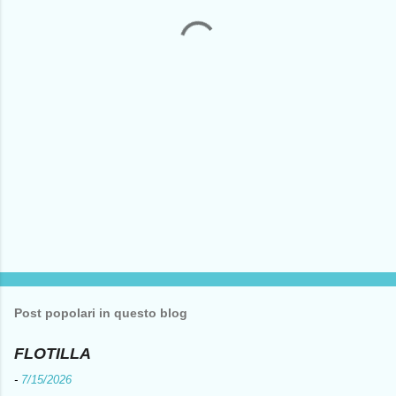
t
i
Post popolari in questo blog
FLOTILLA
-
7/15/2026