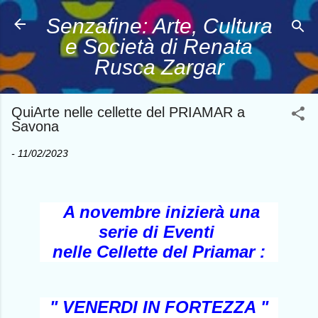
Passa ai contenuti principali
Senzafine: Arte, Cultura
e Società di Renata
Rusca Zargar
QuiArte nelle cellette del PRIAMAR a
Savona
-
11/02/2023
A novembre inizierà una
serie di Eventi
nelle Cellette del Priamar :
" VENERDI IN FORTEZZA "