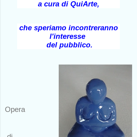
a cura di QuiArte,
che speriamo incontreranno
l'interesse
del pubblico.
Opera
di