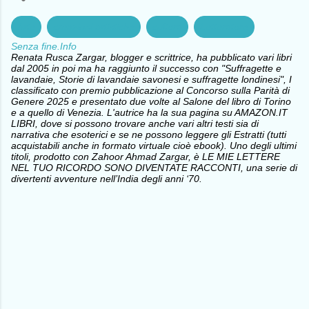
Arte
creazioni artistiche
cultura
Letterature
Senza fine.Info
Renata Rusca Zargar, blogger e scrittrice, ha pubblicato vari libri
dal 2005 in poi ma ha raggiunto il successo con "Suffragette e
lavandaie, Storie di lavandaie savonesi e suffragette londinesi", I
classificato con premio pubblicazione al Concorso sulla Parità di
Genere 2025 e presentato due volte al Salone del libro di Torino
e a quello di Venezia. L'autrice ha la sua pagina su AMAZON.IT
LIBRI, dove si possono trovare anche vari altri testi sia di
narrativa che esoterici e se ne possono leggere gli Estratti (tutti
acquistabili anche in formato virtuale cioè ebook). Uno degli ultimi
titoli, prodotto con Zahoor Ahmad Zargar, è LE MIE LETTERE
NEL TUO RICORDO SONO DIVENTATE RACCONTI, una serie di
divertenti avventure nell’India degli anni ‘70.
C
o
m
m
e
n