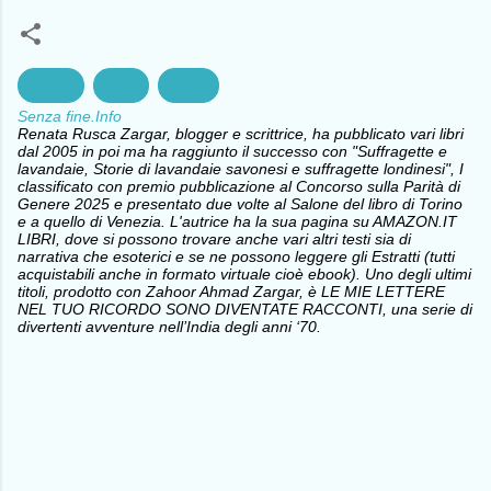
AMBIE
mare
pesca
Senza fine.Info
Renata Rusca Zargar, blogger e scrittrice, ha pubblicato vari libri
dal 2005 in poi ma ha raggiunto il successo con "Suffragette e
lavandaie, Storie di lavandaie savonesi e suffragette londinesi", I
classificato con premio pubblicazione al Concorso sulla Parità di
Genere 2025 e presentato due volte al Salone del libro di Torino
e a quello di Venezia. L'autrice ha la sua pagina su AMAZON.IT
LIBRI, dove si possono trovare anche vari altri testi sia di
narrativa che esoterici e se ne possono leggere gli Estratti (tutti
acquistabili anche in formato virtuale cioè ebook). Uno degli ultimi
titoli, prodotto con Zahoor Ahmad Zargar, è LE MIE LETTERE
NEL TUO RICORDO SONO DIVENTATE RACCONTI, una serie di
divertenti avventure nell’India degli anni ‘70.
C
o
m
m
e