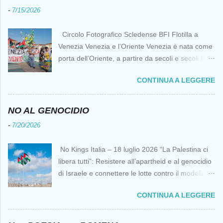
-
7/15/2026
Circolo Fotografico Scledense BFI Flotilla a
Venezia Venezia e l’Oriente Venezia è nata come
porta dell’Oriente, a partire da secoli e secoli fa ai
tempi delle Crociate dove le capacità nautiche e
CONTINUA A LEGGERE
di cantierizzazione veneziane divennero preziose
per tutti i crociati diretti a Gerusalemme. Proprio
le crociate fornirono ai veneziani l’occasione per
NO AL GENOCIDIO
ottenere vantaggi strategici fondamentali e alla
-
7/20/2026
lunga portarono alla conquista di Costantinopoli,
erano i tempi della quarta crociata nei primi anni
No Kings Italia – 18 luglio 2026 “La Palestina ci
del Duecento. Dal XIII al XV secolo Venezia
libera tutti”: Resistere all’apartheid e al genocidio
continuò ad avere un ruolo fondamentale nei
di Israele e connettere le lotte contro il modello
rapporti tra l’Europa e l’Oriente, ruolo che si
del “diritto del più forte” Omar Barghouti*
incrinò con la scoperta delle Indie Occidentali da
CONTINUA A LEGGERE
Bandiere palestinesi presso il Mausoleo di Yasser
parte, ironia della sorte, di un genovese originario
Arafat alla Muqata'a La “totale impunità ” di
di quella Repubblica Marinara che fu una delle
Israele ha dato inizio a un’“era del diritto del più