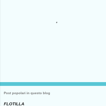
n
t
i
Post popolari in questo blog
FLOTILLA