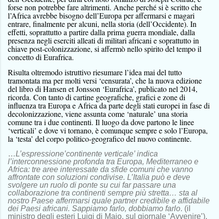
forse non potrebbe fare altrimenti. Anche perché si è scritto che
l’Africa avrebbe bisogno dell’Europa per affermarsi e magari
entrare, finalmente per alcuni, nella storia (dell’Occidente). In
effetti, soprattutto a partire dalla prima guerra mondiale, dalla
presenza negli eserciti alleati di militari africani e soprattutto in
chiave post-colonizzazione, si affermò nello spirito del tempo il
concetto di Eurafrica.
Risulta oltremodo istruttivo riesumare l’idea mai del tutto
tramontata ma per molti versi ‘censurata’, che la nuova edizione
del libro di Hansen et Jonsson ‘Eurafrica’, publicato nel 2014,
ricorda. Con tanto di cartine geografiche, grafici e zone di
influenza tra Europa e Africa da parte degli stati europei in fase di
decolonizzazione, viene assunta come ‘naturale’ una storia
comune tra i due continenti. Il luogo da dove partono le linee
‘verticali’ e dove vi tornano, è comunque sempre e solo l’Europa,
la ‘testa’ del corpo politico-geografico del nuovo continente.
…
L’espressione’continente verticale’ indica
l’interconnessione profonda tra Europa, Mediterraneo e
Africa: tre aree interessate da sfide comuni che vanno
affrontate con soluzioni condivise. L’Italia può e deve
svolgere un ruolo di ponte su cui far passare una
collaborazione tra continenti sempre più stretta… sta al
nostro Paese affermarsi quale partner credibile e affidabile
dei Paesi africani. Sappiamo farlo, dobbiamo farlo
. (il
ministro degli esteri Luigi di Maio, sul giornale ‘Avvenire’).