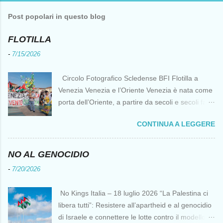
Post popolari in questo blog
FLOTILLA
-
7/15/2026
Circolo Fotografico Scledense BFI Flotilla a
Venezia Venezia e l’Oriente Venezia è nata come
porta dell’Oriente, a partire da secoli e secoli fa ai
tempi delle Crociate dove le capacità nautiche e
CONTINUA A LEGGERE
di cantierizzazione veneziane divennero preziose
per tutti i crociati diretti a Gerusalemme. Proprio
le crociate fornirono ai veneziani l’occasione per
NO AL GENOCIDIO
ottenere vantaggi strategici fondamentali e alla
-
7/20/2026
lunga portarono alla conquista di Costantinopoli,
erano i tempi della quarta crociata nei primi anni
No Kings Italia – 18 luglio 2026 “La Palestina ci
del Duecento. Dal XIII al XV secolo Venezia
libera tutti”: Resistere all’apartheid e al genocidio
continuò ad avere un ruolo fondamentale nei
di Israele e connettere le lotte contro il modello
rapporti tra l’Europa e l’Oriente, ruolo che si