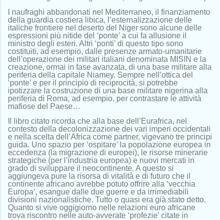
I naufraghi abbandonati nel Mediterraneo, il finanziamento
della guardia costiera libica, l’esternalizzazione delle
italiche frontiere nel deserto del Niger sono alcune delle
espressioni più nitide del ‘ponte’ a cui fa allusione il
ministro degli esteri. Altri ‘ponti’ di questo tipo sono
costituiti, ad esempio, dalle presenze armato-umanitarie
dell’operazione dei militari italiani denominata MISIN e la
creazione, ormai in fase avanzata, di una base militare alla
periferia della capitale Niamey. Sempre nell’ottica del
‘ponte’ e per il principio di reciprocità, si potrebbe
ipotizzare la costruzione di una base militare nigerina alla
periferia di Roma, ad esempio, per contrastare le attività
mafiose del Paese…
Il libro citato ricorda che alla base dell’Eurafrica, nel
contesto della decolonizzazione dei vari imperi occidentali
e nella scelta dell’Africa come partner, vigevano tre principi
guida. Uno spazio per ‘ospitare’ la popolazione europea in
eccedenza (la migrazione di europei), le risorse minerarie
strategiche (per l’industria europea) e nuovi mercati in
grado di sviluppare il neocontinente. A questo si
aggiungeva pure la risorsa di vitalità e di futuro che il
continente africano avrebbe potuto offrire alla ‘vecchia
Europa’, esangue dalle due guerre e da irrimediabili
divisioni nazionalistiche. Tutto o quasi era già stato detto.
Quanto si vive oggigiorno nelle relazioni euro africane
trova riscontro nelle auto-avverate ‘profezie’ citate in