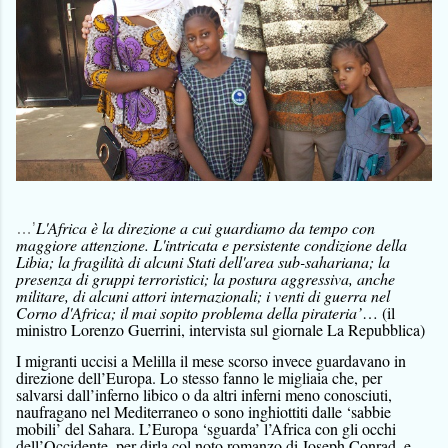
L'Africa è la direzione a cui guardiamo da tempo con
…’
maggiore attenzione. L'intricata e persistente condizione della
Libia; la fragilità di alcuni Stati dell'area sub-sahariana; la
presenza di gruppi terroristici; la postura aggressiva, anche
militare, di alcuni attori internazionali; i venti di guerra nel
Corno d'Africa; il mai sopito problema della pirateria’
… (il
ministro Lorenzo Guerrini, intervista sul giornale La Repubblica)
I migranti uccisi a Melilla il mese scorso invece guardavano in
direzione dell’Europa. Lo stesso fanno le migliaia che, per
salvarsi dall’inferno libico o da altri inferni meno conosciuti,
naufragano nel Mediterraneo o sono inghiottiti dalle ‘sabbie
mobili’ del Sahara. L’Europa ‘sguarda’ l’Africa con gli occhi
dell’Occidente, per dirla col noto romanzo di Joseph Conrad, e