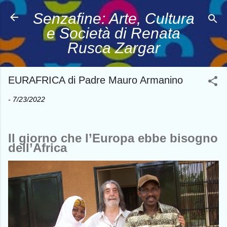
Passa ai contenuti principali
Senzafine: Arte, Cultura
e Società di Renata
Rusca Zargar
EURAFRICA di Padre Mauro Armanino
-
7/23/2022
Il giorno che l’Europa ebbe bisogno
dell’Africa