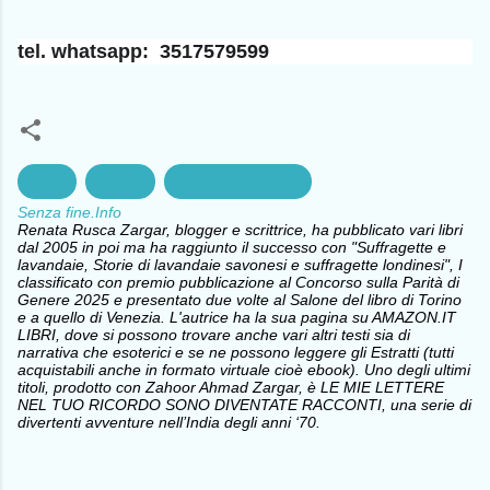
tel. whatsapp: 3517579599
Africa
Europa
neocolonizzazione
Senza fine.Info
Renata Rusca Zargar, blogger e scrittrice, ha pubblicato vari libri
dal 2005 in poi ma ha raggiunto il successo con "Suffragette e
lavandaie, Storie di lavandaie savonesi e suffragette londinesi", I
classificato con premio pubblicazione al Concorso sulla Parità di
Genere 2025 e presentato due volte al Salone del libro di Torino
e a quello di Venezia. L'autrice ha la sua pagina su AMAZON.IT
LIBRI, dove si possono trovare anche vari altri testi sia di
narrativa che esoterici e se ne possono leggere gli Estratti (tutti
acquistabili anche in formato virtuale cioè ebook). Uno degli ultimi
titoli, prodotto con Zahoor Ahmad Zargar, è LE MIE LETTERE
NEL TUO RICORDO SONO DIVENTATE RACCONTI, una serie di
divertenti avventure nell’India degli anni ‘70.
C