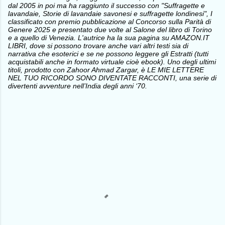
dal 2005 in poi ma ha raggiunto il successo con "Suffragette e
lavandaie, Storie di lavandaie savonesi e suffragette londinesi", I
classificato con premio pubblicazione al Concorso sulla Parità di
Genere 2025 e presentato due volte al Salone del libro di Torino
e a quello di Venezia. L'autrice ha la sua pagina su AMAZON.IT
LIBRI, dove si possono trovare anche vari altri testi sia di
narrativa che esoterici e se ne possono leggere gli Estratti (tutti
acquistabili anche in formato virtuale cioè ebook). Uno degli ultimi
titoli, prodotto con Zahoor Ahmad Zargar, è LE MIE LETTERE
NEL TUO RICORDO SONO DIVENTATE RACCONTI, una serie di
divertenti avventure nell’India degli anni ‘70.
C
o
m
m
e
n
t
i