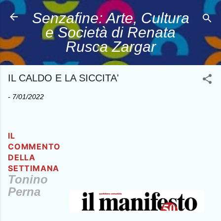
Passa ai contenuti principali
Senzafine: Arte, Cultura
e Società di Renata
Rusca Zargar
IL CALDO E LA SICCITA'
-
7/01/2022
IL
COMMENTO
DELLA
SETTIMANA
Tonino
Perna