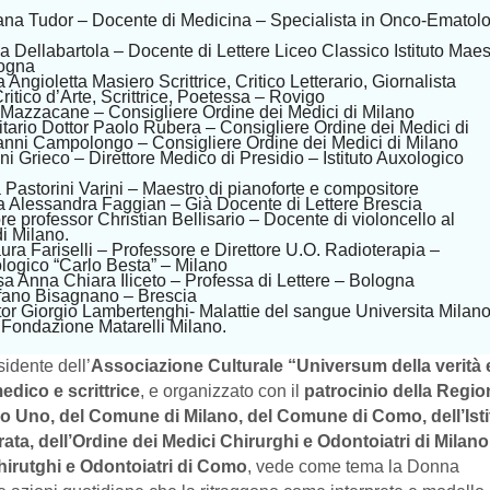
eana Tudor – Docente di Medicina – Specialista in Onco-Ematolo
 Dellabartola – Docente di Lettere Liceo Classico Istituto Maes
logna
Angioletta Masiero Scrittrice, Critico Letterario, Giornalista
itico d’Arte, Scrittrice, Poetessa – Rovigo
o Mazzacane – Consigliere Ordine dei Medici di Milano
itario Dottor Paolo Rubera – Consigliere Ordine dei Medici di
anni Campolongo – Consigliere Ordine dei Medici di Milano
i Grieco – Direttore Medico di Presidio – Istituto Auxologico
Pastorini Varini – Maestro di pianoforte e compositore
a Alessandra Faggian – Già Docente di Lettere Brescia
e professor Christian Bellisario – Docente di violoncello al
di Milano.
ura Fariselli – Professore e Direttore U.O. Radioterapia –
logico “Carlo Besta” – Milano
a Anna Chiara Iliceto – Professa di Lettere – Bologna
fano Bisagnano – Brescia
tor Giorgio Lambertenghi- Malattie del sangue Universita Milano
a Fondazione Matarelli Milano.
sidente dell’
Associazione Culturale “Universum della verità 
edico e scrittrice
, e organizzato con il
patrocinio della Regio
o Uno, del Comune di Milano, del Comune di Como, dell’Isti
ata, dell’Ordine dei Medici Chirurghi e Odontoiatri di Milano
hirutghi e Odontoiatri di Como
, vede come tema la Donna