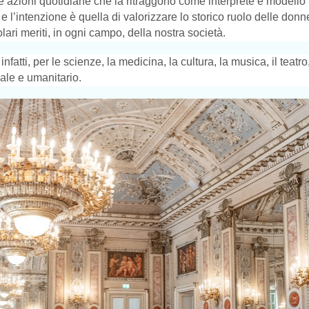
le azioni quotidiane che la ritraggono come interprete e modello
e l’intenzione è quella di valorizzare lo storico ruolo delle don
olari meriti, in ogni campo, della nostra società.
atti, per le scienze, la medicina, la cultura, la musica, il teatro,
ale e umanitario.