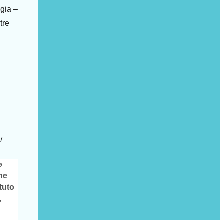
gia –
tre
/
e
ne
tuto
,