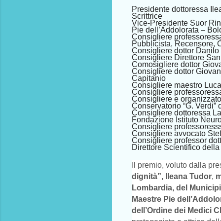
Presidente dottoressa Il
Scrittrice
Vice-Presidente Suor Rina
Pie dell’Addolorata – Bo
Consigliere professoressa 
Pubblicista, Recensore, Cr
Consigliere dottor Danil
Consigliere Direttore San
Comosigliere dottor Giov
Consigliere dottor Giovann
Capitanio
Consigliere maestro Luca 
Consigliere professoress
Consigliere e organizzator
Conservatorio “G. Verdi” 
Consigliere dottoressa La
Fondazione Istituto Neuro
Consigliere professoresss
Consigliere avvocato Ste
Consigliere professor dot
Direttore Scientifico dell
Il premio, voluto dalla pre
dignità”,
Ileana Tudor
,
m
Lombardia, del Municipi
Maestre Pie dell’Addolor
dell’Ordine dei Medici C