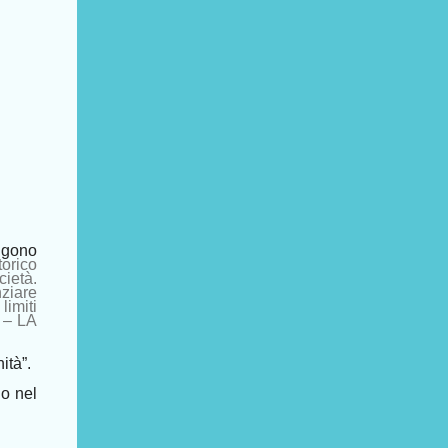
aggono
torico
cietà.
ziare
limiti
 – LA
tà”.
o nel