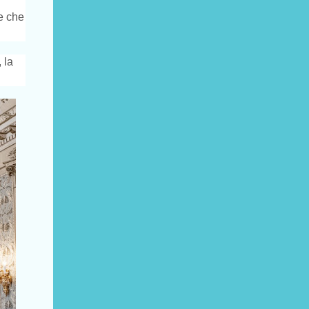
ne che
 la