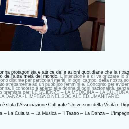
donna protagonista e attrice delle azioni quotidiane che la ritr
o dell’altra metà del mondo.
L'Intenzione è di valorizzare lo s
ono distinte per particolari meriti, in ogni campo, della nostra so
to strettamente ad un pubblico femminile. Concorso per eviden
 donna. Il concorso è aperto alle donne di ogni nazionalità, senza 
nno premiate per: LE SCIENZE – LA MEDICINA – LA CULTURA
 LA DANZA - L'IMPEGNO NEL SOCIALE ED UMANITARIO
è stata l’Associazione Culturale “Universum della Verità e Digni
a – La Cultura – La Musica – Il Teatro – La Danza – L’impegn