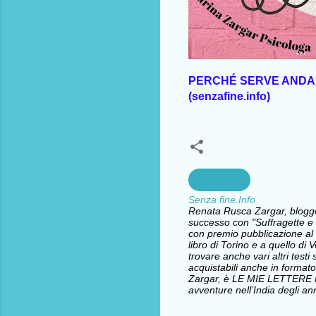
PERCHÉ SERVE ANDARE 
(senzafine.info)
Letterature
Senza fine.Info
Renata Rusca Zargar, blogger 
successo con "Suffragette e l
con premio pubblicazione al 
libro di Torino e a quello d
trovare anche vari altri testi 
acquistabili anche in formato
Zargar, è LE MIE LETTERE
avventure nell’India degli ann