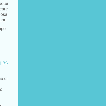
poter
rcare
lcosa
anni.
ompe
| IBS
e di
no
lo