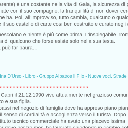
rente) è una costante nella vita di Gaia, la sicurezza di 
rnate con il suo compagno, la tranquillità di non dover ce
 che ha. Poi, all’improvviso, tutto cambia, qualcuno o qua
 il suo castello di carte così ben costruito e curato negli 
 mescolano e niente è più come prima. L’inspiegabile irr
lla di qualcuno che forse esiste solo nella sua testa.
tà può far paura…
rtina D'Urso - Libro - Gruppo Albatros Il Filo - Nuove voci. Strade 
,,,,,,,,,,,,,,,,,,,,,,,,,,,,,,,,,,,,,,,,,,,,,,,,,,,,,,,,,,,,,,
 Capri il 21.12.1990 vive attualmente nel grazioso comun
 e sua figlia.
passi nel negozio di famiglia dove ha appreso piano pia
il senso di cordialità e accoglienza verso il turista. Dopo
istituto tecnico commerciale ha avuto una piacevolissima
r dove per tre mesi ha lavorato chiedendo in cambio so