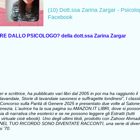
(10) Dott.ssa Zarina Zargar - Psicolo
Facebook
DALLO PSICOLOGO? della dott.ssa Zarina Zargar 
e scrittrice, ha pubblicato vari libri dal 2005 in poi ma ha raggiunto il
avandaie, Storie di lavandaie savonesi e suffragette londinesi", I classi
Concorso sulla Parità di Genere 2025 e presentato due volte al Salone
i Venezia. L'autrice ha la sua pagina su AMAZON.IT LIBRI, dove si posso
sia di narrativa che esoterici e se ne possono leggere gli Estratti (tutti
 virtuale cioè ebook). Uno degli ultimi titoli, prodotto con Zahoor Ahmad
 NEL TUO RICORDO SONO DIVENTATE RACCONTI, una serie di divert
i ‘70.