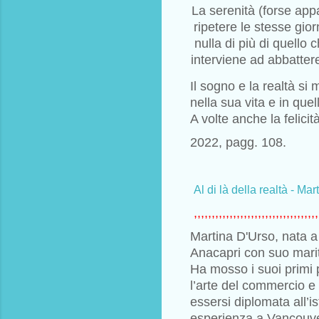
La serenità (forse appa
ripetere le stesse gio
nulla di più di quello
interviene ad abbattere
Il sogno e la realtà si
nella sua vita e in que
A volte anche la felici
2022, pagg. 108.
Al di là della realtà - Ma
,,,,,,,,,,,,,,,,,,,,,,,,,,,,,,,,,,,
Martina D'Urso, nata a
Anacapri con suo marito
Ha mosso i suoi primi 
l’arte del commercio e 
essersi diplomata all’
esperienza a Vancouve