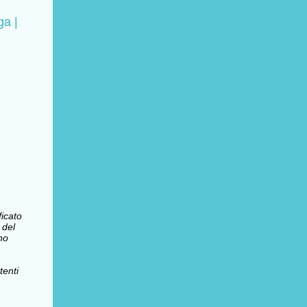
ga |
ficato
 del
no
enti