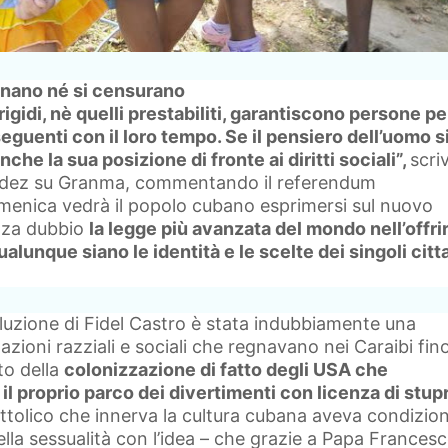
zionano né si censurano
 rigidi, nè quelli prestabiliti, garantiscono persone pe
eguenti con il loro tempo. Se il pensiero dell’uomo s
che la sua posizione di fronte ai diritti sociali”,
scri
ldez su Granma, commentando il referendum
enica vedrà il popolo cubano esprimersi sul nuovo
enza dubbio
la legge più avanzata del mondo nell’offri
 qualunque siano le identità e le scelte dei singoli citt
luzione di Fidel Castro è stata indubbiamente una
nazioni razziali e sociali che regnavano nei Caraibi fino
to della
colonizzazione di fatto degli USA che
l proprio parco dei divertimenti con licenza di stup
cattolico che innerva la cultura cubana aveva condizio
della sessualità con l’idea – che grazie a Papa Francesc