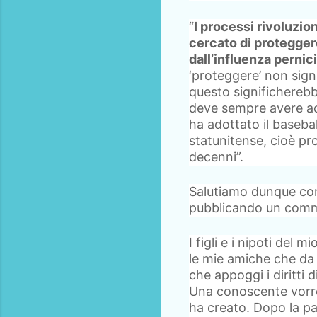
“
I processi rivoluzio
cercato di protegger
dall’influenza pernic
‘proteggere’ non signif
questo significherebb
deve sempre avere acc
ha adottato il baseba
statunitense, cioè pr
decenni”.
Salutiamo dunque con
pubblicando un commen
I figli e i nipoti del
le mie amiche che da
che appoggi i diritti 
Una conoscente vorre
ha creato. Dopo la pa