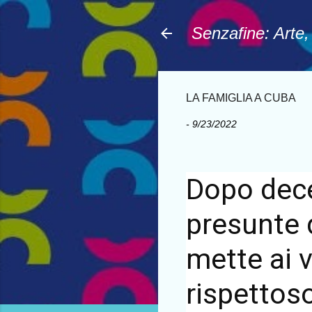
Senzafine: Arte
LA FAMIGLIA A CUBA
-
9/23/2022
Dopo dece
presunte 
mette ai vo
rispettoso