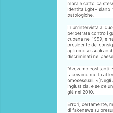
morale cattolica stess
identità Lgbt+ siano
patologiche.
In un’intervista al q
perpetrate contro i ga
cubana nel 1959, e ha
presidente del consig
agli omosessuali anch
discriminati nel paese
“Avevamo così tanti e 
facevamo molta atten
omosessuali. «[Negli 
ingiustizia, e se c’è 
già nel 2010.
Errori, certamente, m
di fakenews su presun