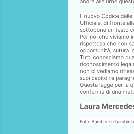
andrà alle urne ques
Il nuovo Codice delle
Ufficiale, di fronte a
sottopone un testo c
Per noi che viviamo in
rispettosa che non s
opportunità, sutura le
Tutti conosciamo qual
riconoscimento legal
non ci vediamo rifles
suoi capitoli e paragra
Questa legge per la qu
conferma di una matur
Laura Mercedes
Foto: Bambine e bambini m