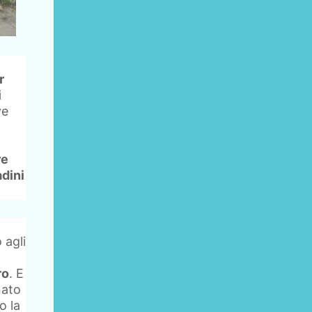
r
i
ve
re
adini
 agli
ro
. E
nato
o la