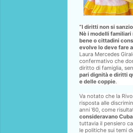
“I diritti non si san
Nè i modelli familiari
bene o cittadini cons
evolve lo deve fare an
Laura Mercedes Gira
confermativo che dom
diritto di famiglia, s
pari dignità e diritti
e delle coppie
.
Va notato che la Rivo
risposta alle discrimi
anni ’60, come risulta
consideravano Cuba i
tuttavia il pensiero 
le politiche sui temi 