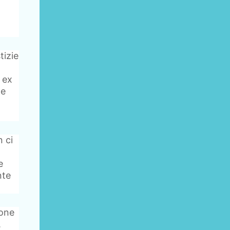
tizie
 ex
me
n ci
e
nte
ione
.