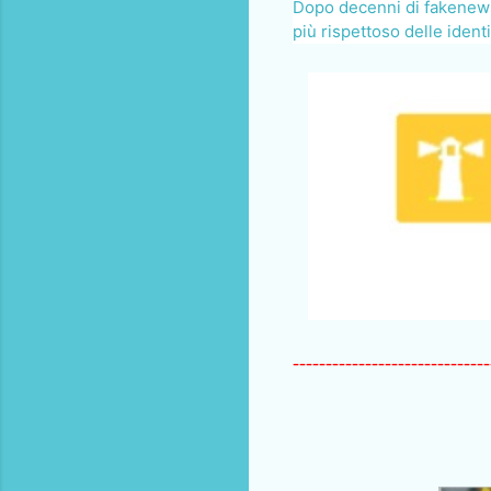
Dopo decenni di fakenews s
più rispettoso delle ident
------------------------------