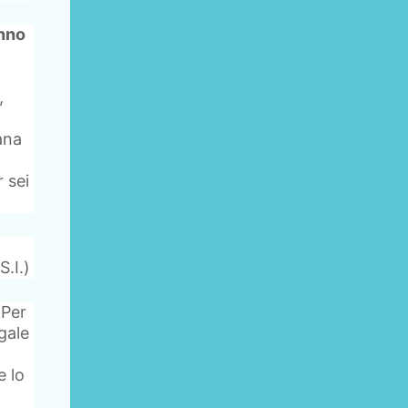
anno
,
ana
 sei
.I.)
 Per
gale
e lo