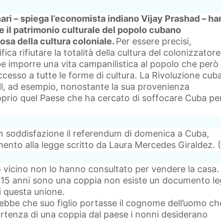
nari – spiega l’economista indiano Vijay Prashad – h
e il patrimonio culturale del popolo cubano
iosa della cultura coloniale.
Per essere precisi,
ica rifiutare la totalità della cultura del colonizzatore
e imporre una vita campanilistica al popolo che però
esso a tutte le forme di cultura. La Rivoluzione cub
ll, ad esempio, nonostante la sua provenienza
oprio quel Paese che ha cercato di soffocare Cuba per
 soddisfazione il referendum di domenica a Cuba,
to alla legge scritto da Laura Mercedes Giraldez. (S
 mio vicino non lo hanno consultato per vendere la casa.
 15 anni sono una coppia non esiste un documento le
di questa unione.
bbe che suo figlio portasse il cognome dell’uomo ch
rtenza di una coppia dal paese i nonni desiderano