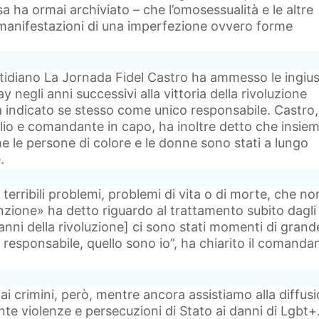
a ha ormai archiviato – che l’omosessualità e le altre
 manifestazioni di una imperfezione ovvero forme
uotidiano La Jornada Fidel Castro ha ammesso le ingius
y negli anni successivi alla vittoria della rivoluzione
 indicato se stesso come unico responsabile. Castro,
lio e comandante in capo, ha inoltre detto che insie
e le persone di colore e le donne sono stati a lungo
.
terribili problemi, problemi di vita o di morte, che no
zione» ha detto riguardo al trattamento subito dagli
anni della rivoluzione] ci sono stati momenti di grand
un responsabile, quello sono io”, ha chiarito il comanda
ai crimini, però, mentre ancora assistiamo alla diffus
te violenze e persecuzioni di Stato ai danni di Lgbt+