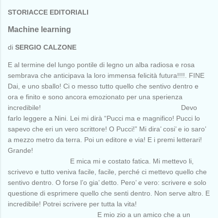
STORIACCE EDITORIALI
Machine learning
di
SERGIO CALZONE
E al termine del lungo pontile di legno un alba radiosa e rosa
sembrava che anticipava la loro immensa felicità futura!!!!. FINE
Dai, e uno sballo! Ci o messo tutto quello che sentivo dentro e
ora e finito e sono ancora emozionato per una sperienza
incredibile! Devo
farlo leggere a Nini. Lei mi dirà “Pucci ma e magnifico! Pucci lo
sapevo che eri un vero scrittore! O Pucci!” Mi dira’ cosi’ e io saro’
a mezzo metro da terra. Poi un editore e via! E i premi letterari!
Grande!
E mica mi e costato fatica. Mi mettevo li,
scrivevo e tutto veniva facile, facile, perché ci mettevo quello che
sentivo dentro. O forse l’o gia’ detto. Pero’ e vero: scrivere e solo
questione di esprimere quello che senti dentro. Non serve altro. E
incredibile! Potrei scrivere per tutta la vita!
E mio zio a un amico che a un