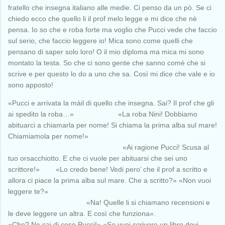
fratello che insegna italiano alle medie. Ci penso da un pò. Se ci
chiedo ecco che quello li il prof melo legge e mi dice che nè
pensa. Io so che e roba forte ma voglio che Pucci vede che faccio
sul serio, che faccio leggere io! Mica sono come quelli che
pensano di saper solo loro! O il mio diploma ma mica mi sono
montato la testa. So che ci sono gente che sanno comè che si
scrive e per questo lo do a uno che sa. Così mi dice che vale e io
sono apposto!
«Pucci e arrivata la màil di quello che insegna. Sai? Il prof che gli
ai spedito la roba…» «La roba Nini! Dobbiamo
abituarci a chiamarla per nome! Si chiama la prima alba sul mare!
Chiamiamola per nome!»
«Ai ragione Pucci! Scusa al
tuo orsacchiotto. E che ci vuole per abituarsi che sei uno
scrittore!» «Lo credo bene! Vedi pero’ che il prof a scritto e
allora ci piace la prima alba sul mare. Che a scritto?» «Non vuoi
leggere te?»
«Na! Quelle li si chiamano recensioni e
le deve leggere un altra. E così che funziona».
«Che? Ne sai di cose Pucci!» «Se vuoi scrivere un libro devi