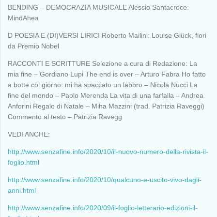
BENDING – DEMOCRAZIA MUSICALE Alessio Santacroce:
MindAhea
D POESIA E (DI)VERSI LIRICI Roberto Mailini: Louise Glück, fiori
da Premio Nobel
RACCONTI E SCRITTURE Selezione a cura di Redazione: La
mia fine – Gordiano Lupi The end is over – Arturo Fabra Ho fatto
a botte col giorno: mi ha spaccato un labbro – Nicola Nucci La
fine del mondo – Paolo Merenda La vita di una farfalla – Andrea
Anforini Regalo di Natale – Miha Mazzini (trad. Patrizia Raveggi)
Commento al testo – Patrizia Ravegg
VEDI ANCHE:
http://www.senzafine.info/2020/10/il-nuovo-numero-della-rivista-il-
foglio.html
http://www.senzafine.info/2020/10/qualcuno-e-uscito-vivo-dagli-
anni.html
http://www.senzafine.info/2020/09/il-foglio-letterario-edizioni-il-