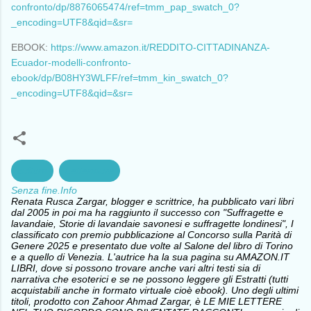
confronto/dp/8876065474/ref=tmm_pap_swatch_0?
_encoding=UTF8&qid=&sr=
EBOOK:
https://www.amazon.it/REDDITO-CITTADINANZA-
Ecuador-modelli-confronto-
ebook/dp/B08HY3WLFF/ref=tmm_kin_swatch_0?
_encoding=UTF8&qid=&sr=
cultura
Letterature
Senza fine.Info
Renata Rusca Zargar, blogger e scrittrice, ha pubblicato vari libri
dal 2005 in poi ma ha raggiunto il successo con "Suffragette e
lavandaie, Storie di lavandaie savonesi e suffragette londinesi", I
classificato con premio pubblicazione al Concorso sulla Parità di
Genere 2025 e presentato due volte al Salone del libro di Torino
e a quello di Venezia. L'autrice ha la sua pagina su AMAZON.IT
LIBRI, dove si possono trovare anche vari altri testi sia di
narrativa che esoterici e se ne possono leggere gli Estratti (tutti
acquistabili anche in formato virtuale cioè ebook). Uno degli ultimi
titoli, prodotto con Zahoor Ahmad Zargar, è LE MIE LETTERE