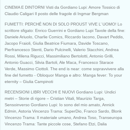
CINEMA E DINTORNI Visti da Gordiano Lupi: Amore Tossico di
Claudio Caligari Il posto delle fragole di Ingmar Bergman
FUMETTI: PERCHÉ NON DI SOLO PROUST VIVE L’ UOMO! Lo
scrittore sfigato: Enrico Guerrini e Gordiano Lupi Tavole della fine:
Daniele Ariuolo, Charlie Comics, Riccardo Iacono, Davart Peddis,
Jacopo Fraioli, Giulia Beatrice Fiumara, Davide Toscano,
Pierfrancesco Stenti, Dario Pulcinelli, Valerio Stacchini, Andrea
Rossi, Milena Rigucci, Massimiliano Bertolotti, Antonio Grilli,
Antonio Guacci, Silvia Bartoli, Ale Maca, Francesco Starace
Verde, Massimo Ciottoli. The end is near: come sopravvivere alla
fine del fumetto - Obloquor Manga e altro: Manga fever: To your
eternity – Giulia Campinoti
RECENSIONI LIBRI VECCHI E NUOVI Gordiano Lupi: Undici
metri – Storie di rigore – Cristian Vitali, Maurizio Targa,
Sensoinverso Gordiano Lupi: Io sono del mio amato, Annick
Edmin, Astoria Vincenzo Trama: SuperDio, Franco Sardo, Blonk
Vincenzo Trama: Il materiale umano, Andrea Toso, Transeuropa
Vincenzo Trama: Tante piccole cose, Stefano Etzi, Dalia