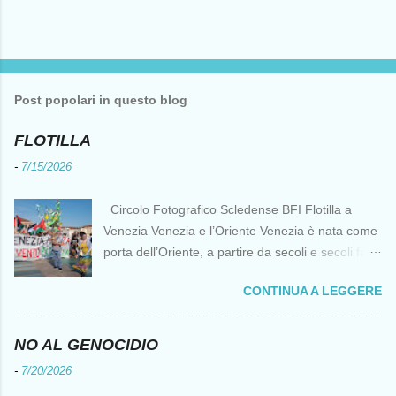
Post popolari in questo blog
FLOTILLA
-
7/15/2026
Circolo Fotografico Scledense BFI Flotilla a
Venezia Venezia e l’Oriente Venezia è nata come
porta dell’Oriente, a partire da secoli e secoli fa ai
tempi delle Crociate dove le capacità nautiche e
CONTINUA A LEGGERE
di cantierizzazione veneziane divennero preziose
per tutti i crociati diretti a Gerusalemme. Proprio
le crociate fornirono ai veneziani l’occasione per
NO AL GENOCIDIO
ottenere vantaggi strategici fondamentali e alla
-
7/20/2026
lunga portarono alla conquista di Costantinopoli,