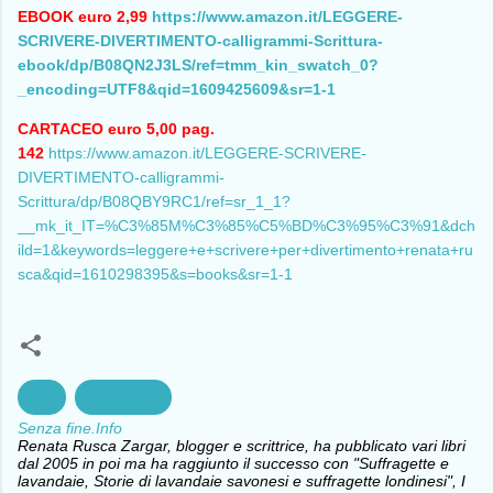
EBOOK euro 2,99
https://www.amazon.it/LEGGERE-
SCRIVERE-DIVERTIMENTO-calligrammi-Scrittura-
ebook/dp/B08QN2J3LS/ref=tmm_kin_swatch_0?
_encoding=UTF8&qid=1609425609&sr=1-1
CARTACEO euro 5,00 pag.
142
https://www.amazon.it/LEGGERE-SCRIVERE-
DIVERTIMENTO-calligrammi-
Scrittura/dp/B08QBY9RC1/ref=sr_1_1?
__mk_it_IT=%C3%85M%C3%85%C5%BD%C3%95%C3%91&dch
ild=1&keywords=leggere+e+scrivere+per+divertimento+renata+ru
sca&qid=1610298395&s=books&sr=1-1
Arte
Letterature
Senza fine.Info
Renata Rusca Zargar, blogger e scrittrice, ha pubblicato vari libri
dal 2005 in poi ma ha raggiunto il successo con "Suffragette e
lavandaie, Storie di lavandaie savonesi e suffragette londinesi", I