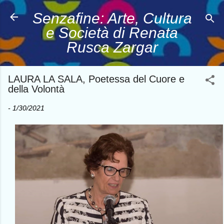
Passa ai contenuti principali
Senzafine: Arte, Cultura
e Società di Renata
Rusca Zargar
LAURA LA SALA, Poetessa del Cuore e
della Volontà
-
1/30/2021