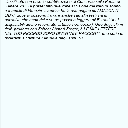
classificato con premio pubblicazione al Concorso sulla Parità di
Genere 2025 e presentato due volte al Salone del libro di Torino
e a quello di Venezia. L'autrice ha la sua pagina su AMAZON.IT
LIBRI, dove si possono trovare anche vari altri testi sia di
narrativa che esoterici e se ne possono leggere gli Estratti (tutti
acquistabili anche in formato virtuale cioè ebook). Uno degli ultimi
titoli, prodotto con Zahoor Ahmad Zargar, è LE MIE LETTERE
NEL TUO RICORDO SONO DIVENTATE RACCONTI, una serie di
divertenti avventure nell’India degli anni ‘70.
C
o
m
m
e
n
t
i