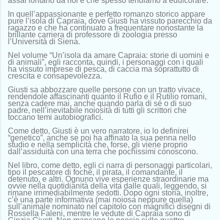
assai lontano da noi e che spesso tendiamo a edulcorare.
In quell’appassionante e perfetto romanzo storico appare
pure l’isola di Capraia, dove Giusti ha vissuto parecchio da
ragazzo e che ha continuato a frequentare nonostante la
brillante carriera di professore di zoologia presso
l’Università di Siena.
Nel volume “Un’isola da amare Capraia: storie di uomini e
di animali”, egli racconta, quindi, i personaggi con i quali
ha vissuto imprese di pesca, di caccia ma soprattutto di
crescita e consapevolezza.
Giusti sa abbozzare quelle persone con un tratto vivace,
rendendole affascinanti quanto il Rufio e il Rutilio romani,
senza cadere mai, anche quando parla di sé o di suo
padre, nell’inevitabile noiosità di tutti gli scrittori che
toccano temi autobiografici.
Come detto, Giusti è un vero narratore, io lo definirei
“genetico”, anche se poi ha affinato la sua penna nello
studio e nella semplicità che, forse, gli viene proprio
dall’assiduità con una terra che pochissimi conoscono.
Nel libro, come detto, egli ci narra di personaggi particolari,
tipo il pescatore di foche, il pirata, il comandante, il
detenuto, e altri. Ognuno vive esperienze straordinarie ma
ovvie nella quotidianità della vita dalle quali, leggendo, si
rimane irrimediabilmente sedotti. Dopo ogni storia, inoltre,
c’è una parte informativa (mai noiosa neppure quella)
sull’animale nominato nel capitolo con magnifici disegni di
Rossella Faleni, mentre le vedute di Capraia sono di