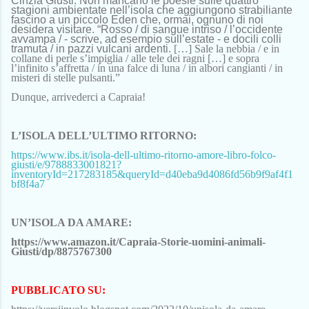
Cinzia Giusti. Non mancano le poesie sulle quattro
stagioni ambientate nell’isola che aggiungono strabiliante
fascino a un piccolo Eden che, ormai, ognuno di noi
desidera visitare. “Rosso / di sangue intriso / l’occidente
avvampa / - scrive, ad esempio sull’estate - e docili colli
tramuta / in pazzi vulcani ardenti.
[…]
Sale la nebbia / e in
collane di perle s’impiglia / alle tele dei ragni
[…]
e sopra
l’infinito s’affretta / in una falce di luna / in albori cangianti / in
misteri di stelle pulsanti.”
D
unque, arrivederci a Capraia!
L’ISOLA DELL’ULTIMO RITORNO:
https://www.ibs.it/isola-dell-ultimo-ritorno-amore-libro-folco-
giusti/e/9788833001821?
inventoryId=217283185&queryId=d40eba9d4086fd56b9f9af4f1
bf8f4a7
UN’ISOLA DA AMARE:
https://www.amazon.it/Capraia-Storie-uomini-animali-
Giusti/dp/8875767300
PUBBLICATO SU: