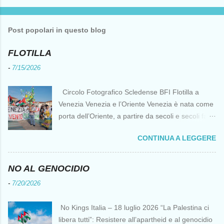
Post popolari in questo blog
FLOTILLA
-
7/15/2026
Circolo Fotografico Scledense BFI Flotilla a
Venezia Venezia e l’Oriente Venezia è nata come
porta dell’Oriente, a partire da secoli e secoli fa ai
tempi delle Crociate dove le capacità nautiche e
CONTINUA A LEGGERE
di cantierizzazione veneziane divennero preziose
per tutti i crociati diretti a Gerusalemme. Proprio
le crociate fornirono ai veneziani l’occasione per
NO AL GENOCIDIO
ottenere vantaggi strategici fondamentali e alla
-
7/20/2026
lunga portarono alla conquista di Costantinopoli,
erano i tempi della quarta crociata nei primi anni
No Kings Italia – 18 luglio 2026 “La Palestina ci
del Duecento. Dal XIII al XV secolo Venezia
libera tutti”: Resistere all’apartheid e al genocidio
continuò ad avere un ruolo fondamentale nei