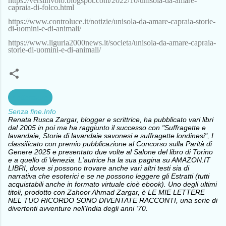
https://versiinvolo.blogspot.com/2022/10/unisola-da-amare-
capraia-di-folco.html
https://www.controluce.it/notizie/unisola-da-amare-capraia-storie-
di-uomini-e-di-animali/
https://www.liguria2000news.it/societa/unisola-da-amare-capraia-
storie-di-uomini-e-di-animali/
Letterature
Senza fine.Info
Renata Rusca Zargar, blogger e scrittrice, ha pubblicato vari libri
dal 2005 in poi ma ha raggiunto il successo con "Suffragette e
lavandaie, Storie di lavandaie savonesi e suffragette londinesi", I
classificato con premio pubblicazione al Concorso sulla Parità di
Genere 2025 e presentato due volte al Salone del libro di Torino
e a quello di Venezia. L'autrice ha la sua pagina su AMAZON.IT
LIBRI, dove si possono trovare anche vari altri testi sia di
narrativa che esoterici e se ne possono leggere gli Estratti (tutti
acquistabili anche in formato virtuale cioè ebook). Uno degli ultimi
titoli, prodotto con Zahoor Ahmad Zargar, è LE MIE LETTERE
NEL TUO RICORDO SONO DIVENTATE RACCONTI, una serie di
divertenti avventure nell’India degli anni ‘70.