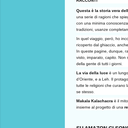
RACCONTI
Questa è la storia vera dell
una serie di ragioni che spie
con una minima conoscenza di
tradizioni, usanze completam
In quel viaggio, però, ho in
ricoperto dal ghiaccio, anch
In queste pagine, dunque, 
visto, imparato, capito. Non s
della gente di tutti i giorni.
La via della luce
è un lungo
d’Oriente, e a Leh. Il protag
tutte le religioni che curano
se stesso.
Makala Kalachacra
è il mit
insieme al progetto di una
r