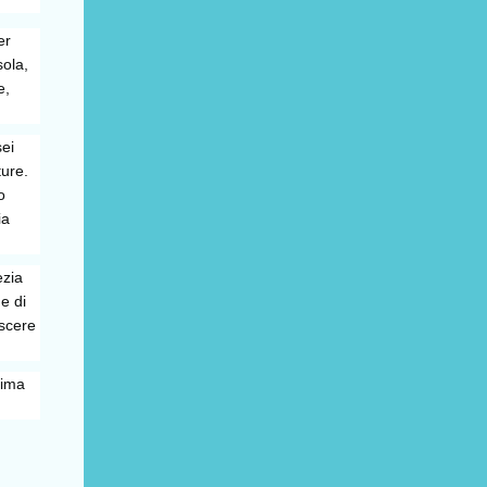
er
sola,
e,
sei
ture.
o
ia
ezia
e di
oscere
nima