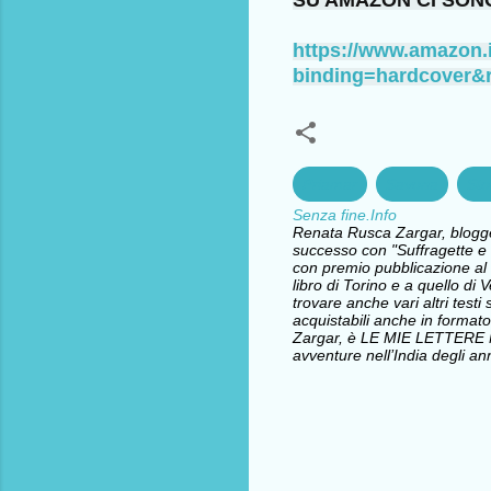
SU AMAZON CI SON
https://www.amazon
binding=hardcover&
Priamar
Savona
Sto
Senza fine.Info
Renata Rusca Zargar, blogger 
successo con "Suffragette e l
con premio pubblicazione al 
libro di Torino e a quello d
trovare anche vari altri testi 
acquistabili anche in formato
Zargar, è LE MIE LETTERE
avventure nell’India degli ann
C
o
m