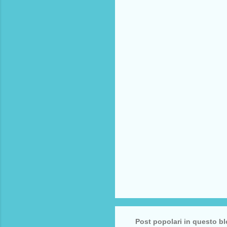
m
e
n
t
i
Post popolari in questo b