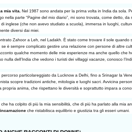
a mia vita.
Nel 1987 sono andata per la prima volta in India da sola. P
go nella parte “Pagine del mio diario”, mi sono trovata, come detto, da 
 inglese (che non avevo studiato a scuola), immersa in luoghi, cultur
ente diversi dai miei.
contrato Zahoor a Leh, nel Ladakh. È stato come trovare il sole quando 
e se è sempre complicato gestire una relazione con persone di altre cul
racconto qualche momento delle mie esperienze ma anche quello che h
o nulla dell’India che vedono i turisti dei villaggi vacanze, conosco l’Ind
 percorso particolareggiato da Lucknow a Delhi, fino a Srinagar la Ven
onista scopre tradizioni antiche, mitologia e luoghi sacri. Avvicina person
 la propria anima, che rispettano le diversità e soprattutto impara a con
o che ha colpito di più la mia sensibilità, che di più ha parlato alla mia a
eincarnazione
che ristabilisca equilibrio e giustizia tra gli esseri umani.