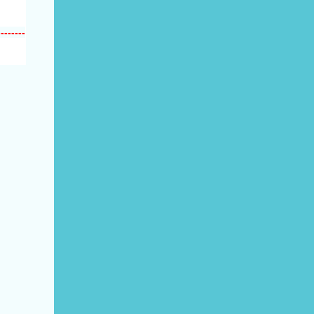
--------