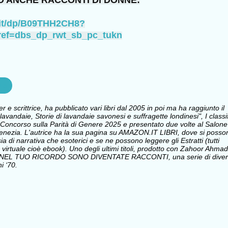
O ANCHE RACCONTI DI DONNE:
.it/dp/B09THH2CH8?
ref=dbs_dp_rwt_sb_pc_tukn
ria
e scrittrice, ha pubblicato vari libri dal 2005 in poi ma ha raggiunto il
avandaie, Storie di lavandaie savonesi e suffragette londinesi", I classi
Concorso sulla Parità di Genere 2025 e presentato due volte al Salone
i Venezia. L'autrice ha la sua pagina su AMAZON.IT LIBRI, dove si posso
sia di narrativa che esoterici e se ne possono leggere gli Estratti (tutti
 virtuale cioè ebook). Uno degli ultimi titoli, prodotto con Zahoor Ahmad
 NEL TUO RICORDO SONO DIVENTATE RACCONTI, una serie di divert
i ‘70.