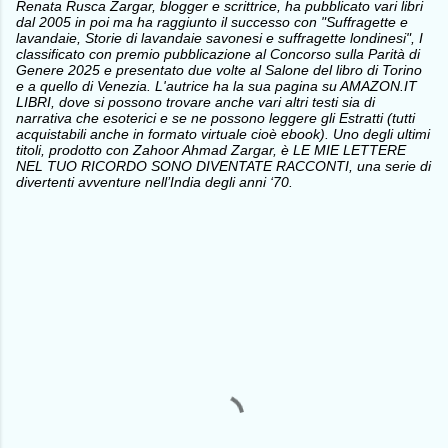
Renata Rusca Zargar, blogger e scrittrice, ha pubblicato vari libri
dal 2005 in poi ma ha raggiunto il successo con "Suffragette e
lavandaie, Storie di lavandaie savonesi e suffragette londinesi", I
classificato con premio pubblicazione al Concorso sulla Parità di
Genere 2025 e presentato due volte al Salone del libro di Torino
e a quello di Venezia. L'autrice ha la sua pagina su AMAZON.IT
LIBRI, dove si possono trovare anche vari altri testi sia di
narrativa che esoterici e se ne possono leggere gli Estratti (tutti
acquistabili anche in formato virtuale cioè ebook). Uno degli ultimi
titoli, prodotto con Zahoor Ahmad Zargar, è LE MIE LETTERE
NEL TUO RICORDO SONO DIVENTATE RACCONTI, una serie di
divertenti avventure nell’India degli anni ‘70.
C
o
m
m
e
n
t
i