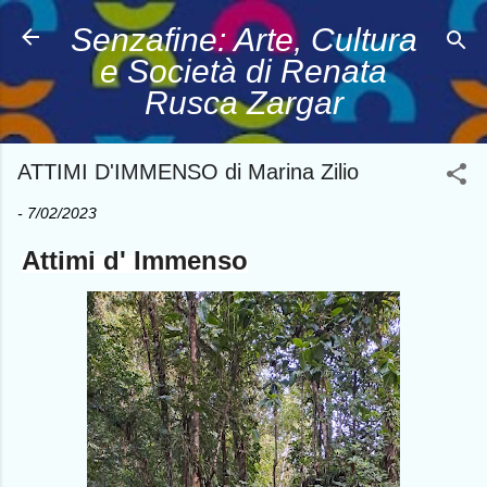
Passa ai contenuti principali
Senzafine: Arte, Cultura
e Società di Renata
Rusca Zargar
ATTIMI D'IMMENSO di Marina Zilio
-
7/02/2023
Attimi d' Immenso