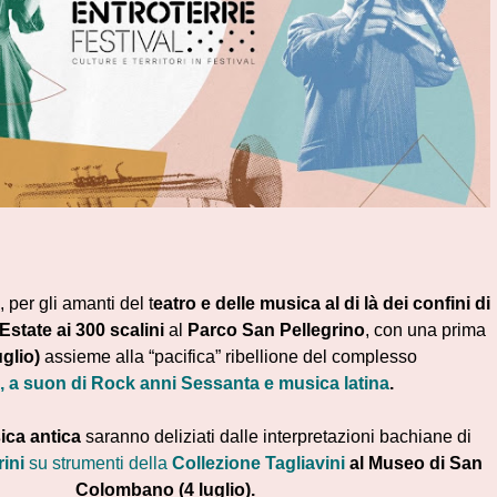
, per gli amanti del t
eatro e delle musica al di là dei confini di
Estate ai 300 scalini
al
Parco San Pellegrino
, con una prima
uglio)
assieme alla “pacifica” ribellione del complesso
i, a suon di Rock anni Sessanta e musica latina
.
ca antica
saranno deliziati dalle interpretazioni bachiane di
ini
su strumenti della
Collezione Tagliavini
al Museo di San
Colombano (4 luglio).