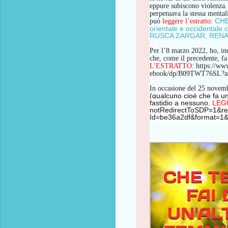
e
ppure
subiscono violenza
perpetua
va
la
stessa mental
CHE
può
leggere l’estratto
:
orientale e occidental
RUSCA ZARGAR, RENATA:
Per l’8 marzo 2022, ho, inol
che, come il precedente, f
L'ESTRATTO
:
https://
ebook/dp/B09TWT76SL?a
In occasione del 25 nove
(qualcuno cioè che fa un 
fastidio a nessuno.
LEG
notRedirectToSDP=1&r
Id=be36a2df&format=1