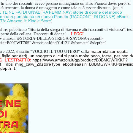
.
In uno dei racconti, avevo
persino immaginato un altro Pianeta dove, però, si
ità
terrestre:
l
a donna è un oggetto e come tale può essere distrutta.
(qui si
 TE NE FAI DI UN'ALTRA FEMMINA?: storie di donne del mondo
e con una puntata su un nuovo Pianeta (RACCONTI DI DONNE) eBook :
 Amazon.it: Kindle Store
)
tre, pubblicato “Storia della strega di Savona e altri racconti di violenza”, tes
a parte della collana “Racconti di donne”.
LEGGI
www.amazon.it/STORIA-DELLA-STREGA-SAVONA-racconti-
sin=B09TWT76SL&revisionId=d91d1211&format=1&depth=1
a maternità surrogata
mbre 2022, è uscito "VOGLIO IL TUO UTERO" sull
figlio per altri), un soggetto di cui si parla molto poco, forse, per non d
GI L'ESTRATTO:
https://www.amazon.it/gp/product/B0BMGWRKKP?
ef_=dbs_mng_calw_2&storeType=ebooks&asin=B0BMGWRKKP&revisi
&depth=1