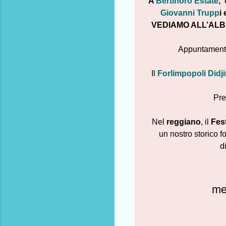
A
Bertinoro Estate
,
è
Giovanni Trupp
i
VEDIAMO ALL’ALB
Appuntamento
Il
Forlimpopoli Didj
Pre
Nel
reggiano
, il
Fes
un nostro storico f
d
met