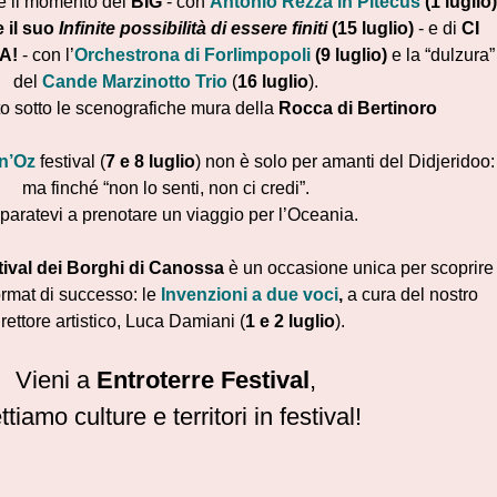
 il momento dei
BIG
- con
Antonio Rezza in Pitecus
(1 luglio)
 e il suo
Infinite possibilità di essere finiti
(15 luglio)
- e di
CI
A!
- con l’
Orchestrona di Forlimpopoli
(9 luglio)
e la “dulzura”
del
Cande Marzinotto Trio
(
16 luglio
).
 sotto le scenografiche mura della
Rocca di Bertinoro
in’Oz
festival (
7 e 8 luglio
) non è solo per amanti del Didjeridoo:
ma finché “non lo senti, non ci credi”.
paratevi a prenotare un viaggio per l’Oceania.
tival dei Borghi di Canossa
è un occasione unica per scoprire
ormat di successo: le
Invenzioni a due voci
,
a cura del nostro
irettore artistico, Luca Damiani (
1 e 2 luglio
).
Vieni a
Entroterre Festival
,
tiamo culture e territori in festival!