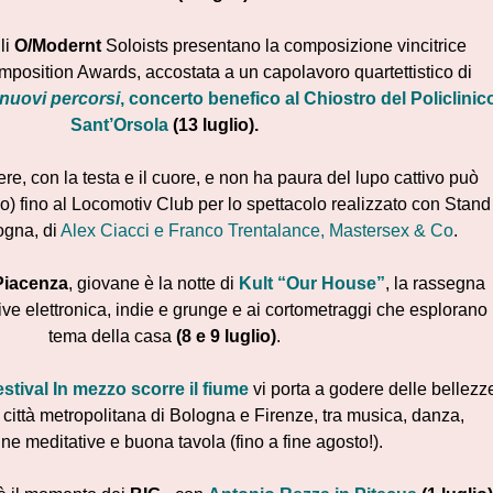
li
O/Modernt
Soloists presentano la composizione vincitrice
position Awards, accostata a un capolavoro quartettistico di
nuovi percorsi
, concerto benefico al Chiostro del Policlinic
Sant’Orsola
(13 luglio).
ere, con la testa e il cuore, e non ha paura del lupo cattivo può
io) fino al Locomotiv Club per lo spettacolo realizzato con Stand
gna, di
Alex Ciacci e Franco Trentalance, Mastersex & Co
.
 Piacenza
, giovane è la notte di
Kult “Our House”
, la rassegna
ive elettronica, indie e grunge e ai cortometraggi che esplorano i
tema della casa
(8 e 9 luglio)
.
stival In mezzo scorre il fiume
vi porta a godere delle bellezz
a città metropolitana di Bologna e Firenze, tra musica, danza,
ine meditative e buona tavola (fino a fine agosto!).