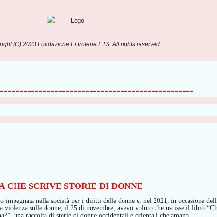
ight (C) 2023 Fondazione Entroterre ETS. All rights reserved.
--------------------------------------------------
 CHE SCRIVE STORIE DI DONNE
o impegnata nella società per i diritti delle donne e
,
nel 2021,
i
n occasione dell
a violenza sulle donne,
il 25 di novembre,
avevo
voluto che uscisse il libro “C
na?”, una raccolta di storie di donne occidentali e orientali che amano