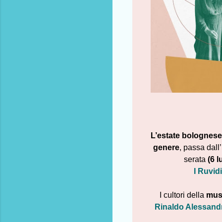
L’estate bolognese
genere
, passa dall’
serata
(6 l
I Ruvid
I cultori della
musi
Rinaldo Alessandr