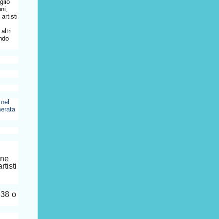
glio
ni,
artisti
altri
ondo
 nel
merata
one
rtisti
0538 o