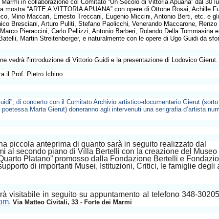
 Marmi in collaborazione col Comitato “Un Secolo di Vittoria Apuana” dal 30 lu
 la mostra “ARTE A VITTORIA APUANA” con opere di Ottone Rosai, Achille Fu
, Mino Maccari, Ernesto Treccani, Eugenio Miccini, Antonio Berti, etc. e gli 
nico Bresciani, Arturo Puliti, Stefano Paolicchi, Venerando Maccarone, Renzo
 Marco Pieraccini, Carlo Pellizzi, Antonio Barberi, Rolando Della Tommasina e 
Batelli, Martin Streitenberger, e naturalmente con le opere di Ugo Guidi da sf
e vedrà l’introduzione di Vittorio Guidi e la presentazione di Lodovico Gierut.
 il Prof. Pietro Ichino.
idi”, di concerto con il Comitato Archivio artistico-documentario Gierut (sorto
e e poetessa Marta Gierut) doneranno agli intervenuti una serigrafia d’artista nu
a piccola anteprima di quanto sarà in seguito realizzato dal
 al secondo piano di Villa Bertelli con la creazione del Museo
uarto Platano” promosso dalla Fondazione Bertelli e Fondazi
pporto di importanti Musei, Istituzioni, Critici, le famiglie degli a
rà visitabile in seguito su appuntamento al telefono 348-302
com
.
Via Matteo Civitali, 33
-
Forte dei Marmi