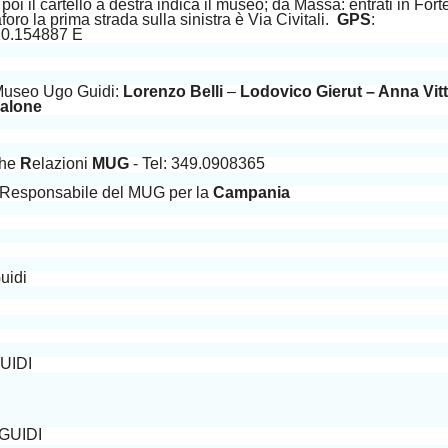
poi il cartello a destra indica il museo; da Massa: entrati in Fort
ro la prima strada sulla sinistra è Via Civitali.
GPS
:
:10.154887 E
 Museo Ugo Guidi:
Lorenzo Belli
–
Lodovico Gierut – Anna Vitt
alone
che
R
elazioni
MUG
- Tel: 349.0908365
 Responsabile del MUG per la
Campania
Guidi
UIDI
UIDI