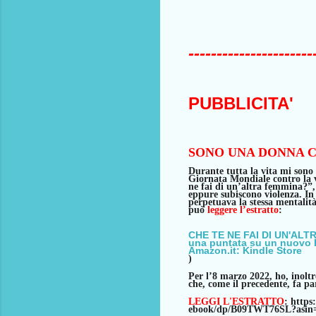
----------------------
PUBBLICITA'
SONO UNA DONNA C
Durante tutta la vita mi sono i
Giornata Mondiale contro la v
ne fai di un’altra femmina?”, 
eppure
subiscono violenza. In
perpetuava
la
stessa mentalità
può
leggere l’estratto
:
CHE TE NE FAI DI UN'ALTR
una puntata su un nuovo
Amazon.it: Kindle Store
)
Per l’8 marzo 2022, ho, inoltr
che, come il precedente, fa p
LEGGI L'ESTRATTO
: http
ebook/dp/B09TWT76SL?asin