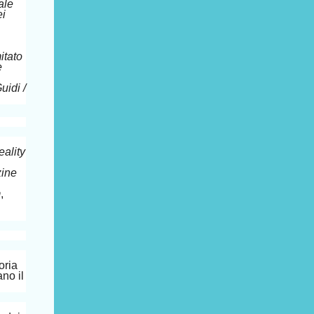
ale
ei
tato
e
idi /
eality
zine
m
,
oria
ano il