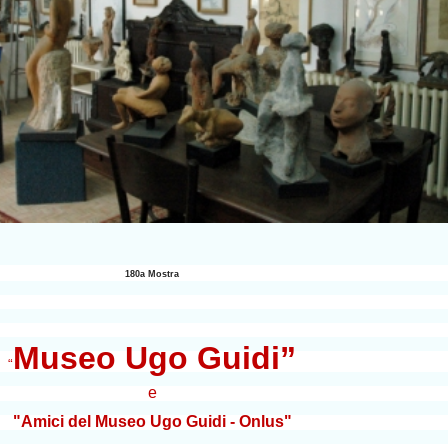
180a Mostra
Museo Ugo Guidi”
“
e
"Amici del Museo Ugo Guidi - Onlus"