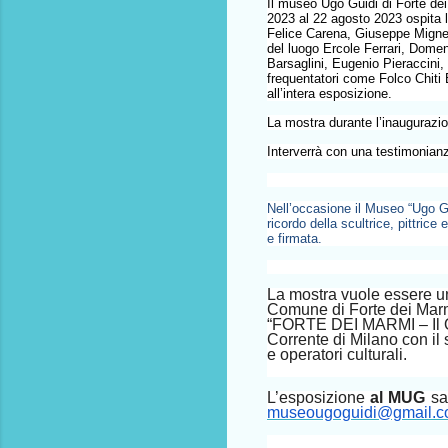
Il museo Ugo Guidi di Forte dei
2023 al 22 agosto 2023 ospita
Felice Carena, Giuseppe Migneco
del luogo Ercole Ferrari, Dome
Barsaglini, Eugenio Pieraccini,
frequentatori come Folco Chiti 
all’intera esposizione.
La mostra durante l’inaugurazion
Interverrà con una testimonianza
Nell’occasione il Museo “Ugo Gu
ricordo della scultrice, pittric
e firmata.
La mostra vuole essere un
Comune di Forte dei Marmi
“FORTE DEI MARMI – Il Q
Corrente di Milano con il su
e operatori culturali.
L’esposizione
al MUG
sa
museougoguidi@gmail.