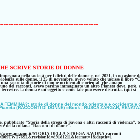
----------------------------------------
HE SCRIVE STORIE DI DONNE
mpegnata nella società per i diritti delle donne e, nel 2021, in occasione d
iolenza sulle donne, il 25 di novembre, avevo
voluto che uscisse il libro “
una raccolta di storie di donne occidentali e orientali che amano
 uno dei racconti, avevo
persino immaginato un altro Pianeta dove, però, s
 terrestre:
la donna è un oggetto e come tale può essere distrutta. (qui si
A FEMMINA?: storie di donne del mondo orientale e occidentale 
 Pianeta (RACCONTI DI DONNE) eBook : RUSCA ZARGAR, RENATA
e, pubblicato “Storia della strega di Savona e altri racconti di violenza”, t
arte della collana “Racconti di donne”.
s://www.amazon.it/STORIA-DELLA-STREGA-SAVONA-racconti-
=B09TWT76SL&revisionId=d91d1211&format=1&depth=1