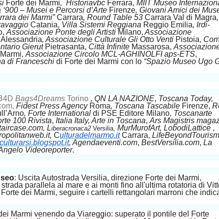
si
Forte dei Marmi
, Historiavbc
Ferrara,
MIIT Museo Internazion
 ‘900 – Musei e Percorsi d’Arte
Firenze
, Giovani Amici dei Mus
rara dei Marmi”
Carrara
, Round Table 53
Carrara Val di Magra
,
ravaggio
Catania,
Villa Sistemi Reggiana
Reggio Emilia
, Irdi-
o,
Associazione Ponte degli Artisti
Milano,
Associazione
o
Alessandria
, Associazione Culturale Gli Otto Venti
Pistoia,
Comi
ntario Gierut
Pietrasanta,
Città Infinite
Massarosa,
Associazion
 Marmi,
Associazione Circolo MCL-AGHINOLFI aps-ETS
,
a di Franceschi
di Forte dei Marmi con lo
“Spazio Museo Ugo Gu
B4D
Bags4Dreams
Torino
, QN LA NAZIONE
,
Toscana Today,
com,
Fidest Press Agency
Roma
, Toscana Tascabile
Firenze,
R
ll’Arno
, Forte International
di
PSE Editore Milano,
Toscanarte
orte 100
Rivista
,
Italia Italy, Arte in Toscana
,
Ars Magistris maga
taircase.com, L
MurMurofArt, LobodiLattice
,
iberacronaca2
Versilia
,
ropolitanweb.it,
C
ulturadelmarmo.it
Carrara,
LifeBeyondTouris
culturarsi.blogspot.it
, Agendaeventi.com
,
BestVersilia.com
,
La
, Angelo Videoreporter
.
useo
: Uscita Autostrada Versilia, direzione Forte dei Marmi,
 strada parallela al mare e ai monti fino all'ultima rotatoria di Vitt
Forte dei Marmi, seguire i cartelli rettangolari marroni che indic
 dei Marmi venendo da Viareggio: superato il pontile del Forte