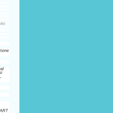
foto
zione
nal
si
,
a
n ART