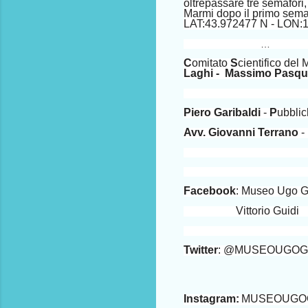
oltrepassare tre semafori, 
Marmi dopo il primo semafo
LAT:43.972477 N - LON
…
C
omitato
S
cientifico del
Laghi -
Massimo Pasqu
Piero Garibaldi
-
P
ubbli
Avv. Giovanni Terrano
-
Facebook
: Museo Ugo 
Vittorio Guidi
Twitter
: @MUSEOUGOG
Instagram:
MUSEOUGOG