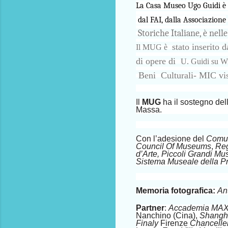
La Casa Museo Ugo Guidi è i
dal FAI, dalla Associazione
Storiche Italiane, è nell
stato inserito 
Il MUG è
di opere di
U. Guidi su W
Beni
Culturali- MIC vis
Il
MUG
ha il sostegno del
Massa.
Con l’adesione del
Comun
Council Of Museums
,
Re
d’Arte, Piccoli Grandi M
Sistema Museale della Pr
Memoria fotografica:
Ant
Partner
:
Accademia MAX
Nanchino (Cina),
Shangha
Finaly
Firenze
Chanceller