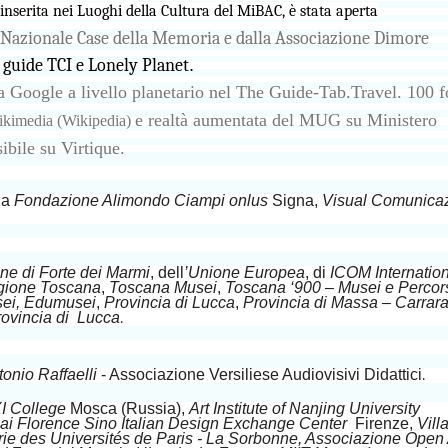
nserita nei Luoghi della Cultura del MiBAC, è stata aperta
Nazionale Case della Memoria e dalla Associazione Dimore
e
guide TCI e Lonely Planet
.
da Google a livello planetario nel The Guide-Tab.Travel. 100 
e realtà aumentata del MUG su Ministero
ikimedia (Wikipedia)
ibile su Virtique.
la
Fondazione Alimondo Ciampi onlus
Signa,
Visual Comunica
e di Forte dei Marmi
, dell
’Unione Europea
, di
ICOM
Internatio
gione Toscana
,
Toscana Musei
,
Toscana ‘900 – Musei e Percor
usei, Edumusei
,
Provincia di Lucca
,
Provincia di Massa – Carrara
ovincia di Lucca
.
onio Raffaelli
- Associazione Versiliese Audiovisivi Didattici
.
I College
Mosca (Russia),
Art Institute of Nanjing University
i Florence Sino Italian Design Exchange Center
Firenze,
Vill
ie des Universités de Paris - La Sorbonne, Associazione Ope