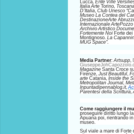
Lucca
, Ente Ville Versilie
Italia Arte
Torino
, Toscana
D’Italia
,
Club Unesco “Car
Museo La Contea del Ca
DestinazioneArte
Abruzz
Internazionale ArtePozz
Archivio Artistico Docume
Fortemente Noi
Forte dei
Montignoso
.
La Capannin
MUG Space”.
Media Partner
:
Artsupp
,
GiuseppeJohCapozzolo.
Magazine
Santa
Croce su
Firenze,
Just Beautiful
,
F
arte
Catania,
Inside the S
Metropolitan Journal, Met
Inpuntadipennablog.it,
Ac
Parentesi della Scrittura
Come raggiungere il m
proseguire diritto lungo la
Apuana poi, rientrando in 
museo.
Sul viale a mare di Forte