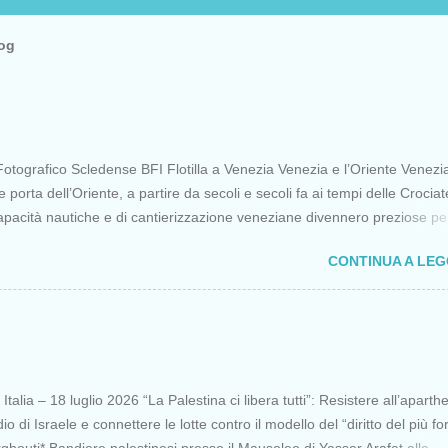
log
otografico Scledense BFI Flotilla a Venezia Venezia e l’Oriente Venezi
porta dell’Oriente, a partire da secoli e secoli fa ai tempi delle Crociat
apacità nautiche e di cantierizzazione veneziane divennero preziose per 
 diretti a Gerusalemme. Proprio le crociate fornirono ai veneziani l’occa
CONTINUA A LE
ere vantaggi strategici fondamentali e alla lunga portarono alla conquist
opoli, erano i tempi della quarta crociata nei primi anni del Duecento. Da
olo Venezia continuò ad avere un ruolo fondamentale nei rapporti tra
 l’Oriente, ruolo che si incrinò con la scoperta delle Indie Occidentali d
onia della sorte, di un genovese originario di quella Repubblica Marinar
lle nemiche più battagliere di Venezia. FLOTILLA Un flottiglia di 39 picco
talia – 18 luglio 2026 “La Palestina ci libera tutti”: Resistere all’aparth
partita da Barcellona il 12 aprile per una missione non violenta che ha t
io di Israele e connettere le lotte contro il modello del “diritto del più fo
 principali quello di portare aiuti a...