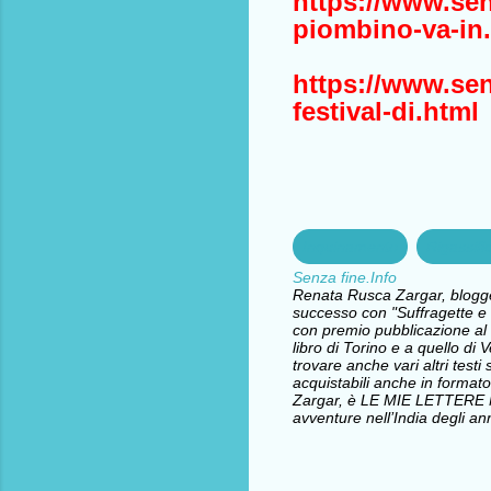
https://www.senz
piombino-va-in
https://www.senz
festival-di.html
Inquinamento
Rigassifi
Senza fine.Info
Renata Rusca Zargar, blogger 
successo con "Suffragette e l
con premio pubblicazione al 
libro di Torino e a quello d
trovare anche vari altri testi 
acquistabili anche in formato
Zargar, è LE MIE LETTERE
avventure nell’India degli ann
C