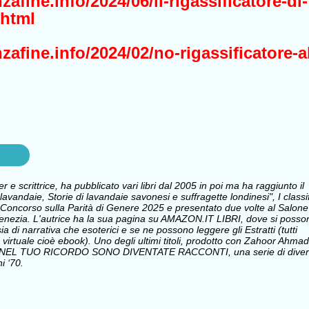
afine.info/2024/06/il-rigassificatore-di-
.html
afine.info/2024/02/no-rigassificatore-a
catore
e scrittrice, ha pubblicato vari libri dal 2005 in poi ma ha raggiunto il
avandaie, Storie di lavandaie savonesi e suffragette londinesi", I classi
Concorso sulla Parità di Genere 2025 e presentato due volte al Salone
i Venezia. L'autrice ha la sua pagina su AMAZON.IT LIBRI, dove si posso
sia di narrativa che esoterici e se ne possono leggere gli Estratti (tutti
 virtuale cioè ebook). Uno degli ultimi titoli, prodotto con Zahoor Ahmad
 NEL TUO RICORDO SONO DIVENTATE RACCONTI, una serie di divert
i ‘70.