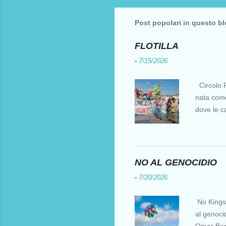
Post popolari in questo b
FLOTILLA
-
7/15/2026
Circolo F
nata come 
dove le c
i crociati
per otten
Costantin
al XV sec
NO AL GENOCIDIO
l’Europa e
-
7/20/2026
parte, ir
fu una de
No Kings I
natanti è 
al genocid
suoi scopi