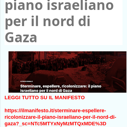
piano israeliano
per il nord di
Gaza
LEGGI TUTTO SU IL MANIFESTO
https://ilmanifesto.it/sterminare-espellere-
ricolonizzare-il-piano-israeliano-per-il-nord-di-
gaza?_sc=NTc5MTYxNyMzMTQxMDE%3D