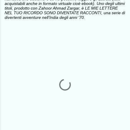
acquistabili anche in formato virtuale cioè ebook). Uno degli ultimi
titoli, prodotto con Zahoor Ahmad Zargar, è LE MIE LETTERE
NEL TUO RICORDO SONO DIVENTATE RACCONTI, una serie di
divertenti avventure nell’India degli anni ‘70.
C
o
m
m
e
n
t
i