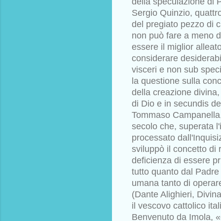
della
speculazione di P
Sergio Quinzio,
quattr
del pregiato pezzo di 
non può fare a meno d
essere il miglior alleat
considerare desiderab
visceri e non sub spe
la questione sulla conc
della creazione divina,
di
Dio e in secundis del
Tommaso
Campanella, 
secolo che,
superata l'
processato
dall'Inquisi
sviluppò il concetto di
deficienza di essere pr
tutto quanto dal Padre
umana tanto di operare
(Dante Alighieri, Divi
il vescovo cattolico i
Benvenuto da Imola, «