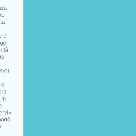
e
nza
to
lta
e e
rge
ntà
is
XVII
 e
era
 in
e
ervi»
ortò
o