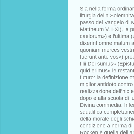
Sia nella forma ordinar
liturgia
della Solemnit
passo del Vangelo
di 
Mattheum V, I-XI), la 
caelorum») e l'ultima (
dixerint omne malum 
quoniam merces vestra
fuerunt ante vos») pr
filii Dei sumus» (Epist
quid erimus» le restant
futuro: la definizione o
miglior antidoto contro
realizzazione
dell’hic 
dopo e alla scuola di l
Divina commedia, Infe
squalifica completamen
della morale degli schia
condizione a norma di 
Rocken è quella dell’am