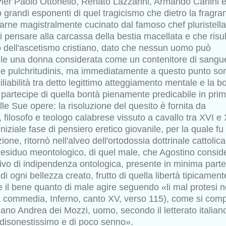
ier Paolo Ottonello, Renato Lazzarini, Armando Carlini 
o grandi esponenti di quel tragicismo che dietro la fragra
carne
magistralmente cucinato dal famoso chef pluristella
i pensare alla
carcassa della bestia macellata e che risu
o dell'ascetismo cristiano,
dato che nessun uomo può
ile una donna considerata come un
contenitore di sangu
cie pulchritudinis, ma immediatamente a questo
punto so
iliabilità tra detto legittimo atteggiamento mentale e la
bo
 partecipe di quella bontà pienamente predicabile in prim
le Sue opere: la risoluzione del quesito è fornita da
filosofo e teologo calabrese vissuto a cavallo tra XVI e 
iniziale fase di pensiero eretico giovanile, per la quale fu
zione, ritornò nell'alveo dell'ortodossia dottrinale cattolica
residuo meontologico, di quel male, che Agostino consid
ivo di
indipendenza ontologica, presente in minima parte
 di ogni bellezza
creato, frutto di quella libertà tipicament
 il bene quanto di male agire
seguendo «li mal protesi n
na commedia, Inferno, canto XV, verso
115), come si comp
taliano Andrea dei Mozzi, uomo, secondo il
letterato italian
disonestissimo e di poco senno».