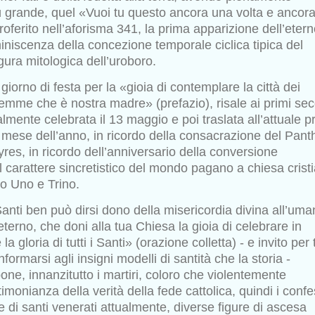
iù grande, quel «Vuoi tu questo ancora una volta e ancor
roferito nell’aforisma 341, la prima apparizione dell’eter
iniscenza della concezione temporale ciclica tipica del
igura
mitologica dell’uroboro.
 giorno di festa per la «gioia di contemplare la città dei
emme che è nostra madre» (prefazio), risale ai primi sec
ialmente celebrata il 13 maggio e poi traslata all’attuale p
o
mese dell’anno, in ricordo della consacrazione del Pan
yres, in
ricordo dell’anniversario della conversione
l carattere sincretistico del
mondo pagano a chiesa crist
io Uno e Trino.
 Santi ben può dirsi dono della misericordia divina all’uma
terno, che doni alla tua Chiesa la gioia di celebrare in
 la gloria di tutti i Santi» (orazione colletta) - e invito per 
nformarsi agli insigni modelli di santità che la storia -
opone,
innanzitutto i martiri, coloro che violentemente
timonianza della verità
della fede cattolica, quindi i confe
ie di santi venerati attualmente,
diverse figure di ascesa