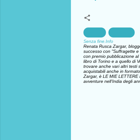
Religioni
Spiritualità
Senza fine.Info
Renata Rusca Zargar, blogger 
successo con "Suffragette e l
con premio pubblicazione al 
libro di Torino e a quello d
trovare anche vari altri testi 
acquistabili anche in formato
Zargar, è LE MIE LETTERE
avventure nell’India degli ann
C
o
m
m
e
n