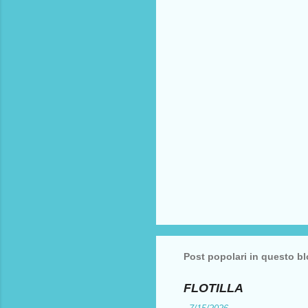
t
i
Post popolari in questo b
FLOTILLA