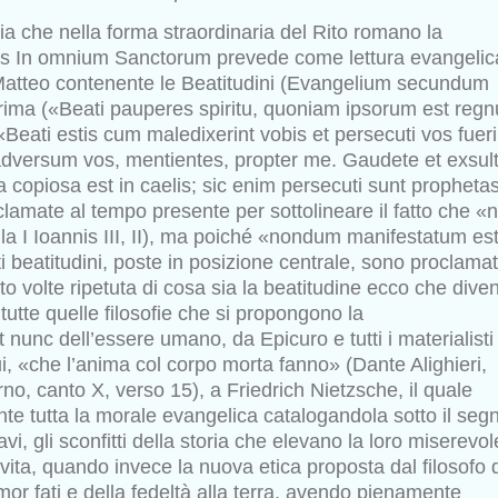
ia che nella forma straordinaria del Rito romano la
as In omnium Sanctorum prevede come lettura evangelica
Matteo contenente le Beatitudini (Evangelium secundum
prima
(«Beati pauperes spiritu, quoniam ipsorum est reg
«Beati estis
cum maledixerint vobis et persecuti vos fueri
adversum vos,
mentientes, propter me. Gaudete et exsult
 copiosa est in caelis;
sic enim persecuti sunt prophetas
oclamate al tempo presente per
sottolineare il fatto che «
ula I Ioannis III, II), ma poiché «nondum
manifestatum es
i beatitudini, poste in posizione centrale, sono
proclamat
tto volte ripetuta di cosa sia la beatitudine ecco che
diven
 tutte quelle filosofie che si propongono la
et nunc dell’essere umano, da Epicuro e tutti i materialisti
ui,
«che l’anima col corpo morta fanno» (Dante Alighieri,
rno, canto X,
verso 15), a Friedrich Nietzsche, il quale
te tutta la morale evangelica
catalogandola sotto il seg
vi, gli sconfitti della storia che elevano la
loro miserevol
vita, quando invece la nuova etica proposta dal
filosofo 
or fati e della fedeltà alla terra, avendo pienamente