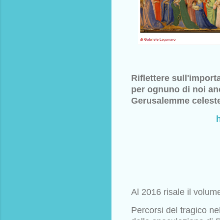
Riflettere sull'import
per ognuno di
noi an
Gerusalemme celest
h
Al 2016 risale il volum
Percorsi del tragico ne