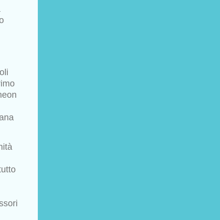
a
no
oli
rimo
theon
iana
nità
tutto
ssori