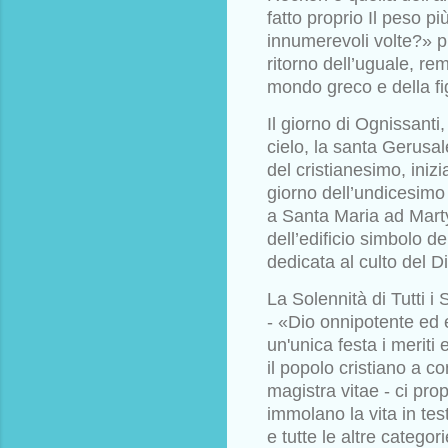
fatto
proprio Il peso p
innumerevoli
volte?» p
ritorno dell’uguale,
rem
mondo greco e della f
Il giorno di Ognissanti,
cielo,
la santa Gerusal
del cristianesimo,
iniz
giorno dell’undicesim
a Santa Maria ad Mart
dell’edificio simbolo de
dedicata al culto del D
La Solennità di Tutti i
-
«Dio onnipotente ed e
un'unica festa i
meriti e
il popolo cristiano a
co
magistra vitae - ci pr
immolano la vita in tes
e tutte le altre categor