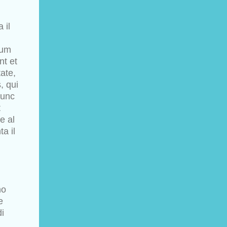
 il
num
nt et
ate,
, qui
nunc
t
e al
ta il
no
e
di