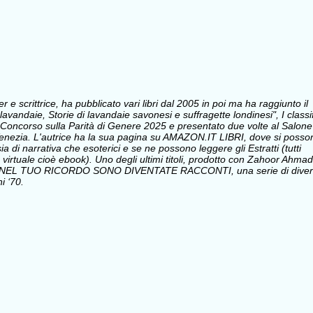
e scrittrice, ha pubblicato vari libri dal 2005 in poi ma ha raggiunto il
avandaie, Storie di lavandaie savonesi e suffragette londinesi", I classi
Concorso sulla Parità di Genere 2025 e presentato due volte al Salone
i Venezia. L'autrice ha la sua pagina su AMAZON.IT LIBRI, dove si posso
sia di narrativa che esoterici e se ne possono leggere gli Estratti (tutti
 virtuale cioè ebook). Uno degli ultimi titoli, prodotto con Zahoor Ahmad
 NEL TUO RICORDO SONO DIVENTATE RACCONTI, una serie di divert
i ‘70.