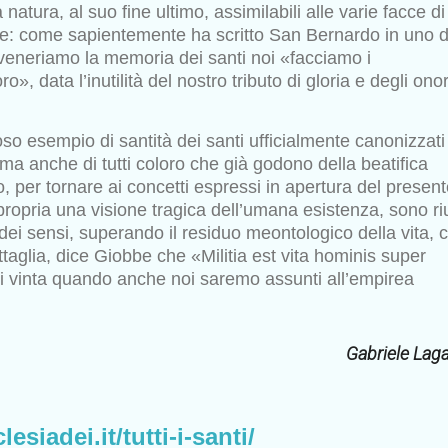
natura, al suo fine ultimo, assimilabili alle
varie facce di
nte: come sapientemente ha scritto San Bernardo in
uno d
veneriamo la memoria dei santi noi «facciamo i
oro», data l’inutilità del nostro tributo di gloria e degli onor
ioso esempio di santità dei santi ufficialmente canonizzati
 ma anche di tutti coloro che già godono della beatifica
o, per tornare ai concetti espressi in apertura del presen
 propria
una visione tragica dell’umana esistenza, sono riu
 dei sensi,
superando il residuo meontologico della vita, 
ttaglia, dice Giobbe
che «Militia est vita hominis super
rsi vinta quando anche noi saremo
assunti all’empirea
Gabriele Lag
esiadei.it/tutti-i-santi/