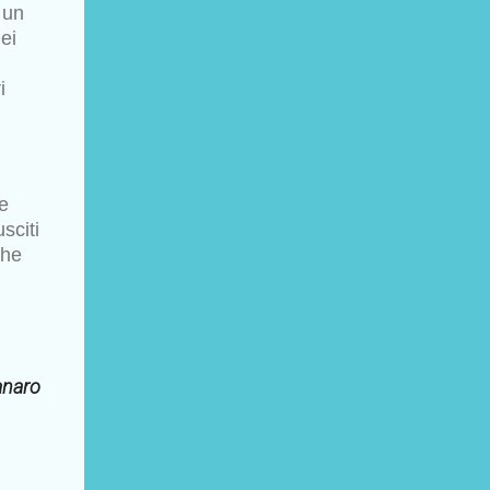
 un
ei
i
te
sciti
che
anaro