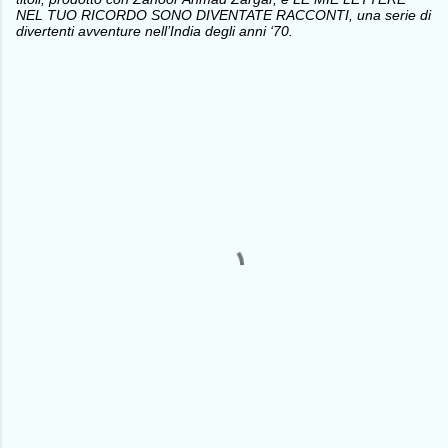
NEL TUO RICORDO SONO DIVENTATE RACCONTI, una serie di
divertenti avventure nell’India degli anni ‘70.
C
o
m
m
e
n
t
i