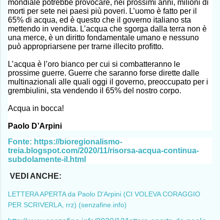
mondiale potrebbe provocare, nei prossimi anni, milioni di
morti per sete nei paesi più poveri. L’uomo è fatto per il
65% di acqua, ed è questo che il governo italiano sta
mettendo in vendita. L’acqua che sgorga dalla terra non è
una merce, è un diritto fondamentale umano e nessuno
può appropriarsene per trarne illecito profitto.
L’acqua è l’oro bianco per cui si combatteranno le
prossime guerre. Guerre che saranno forse dirette dalle
multinazionali alle quali oggi il governo, preoccupato per i
grembiulini, sta vendendo il 65% del nostro corpo.
Acqua in bocca!
Paolo D’Arpini
Fonte: https://bioregionalismo-
treia.blogspot.com/2020/11/risorsa-acqua-continua-
subdolamente-il.html
VEDI ANCHE:
LETTERA APERTA da Paolo D'Arpini (CI VOLEVA CORAGGIO
PER SCRIVERLA, rrz) (senzafine.info)