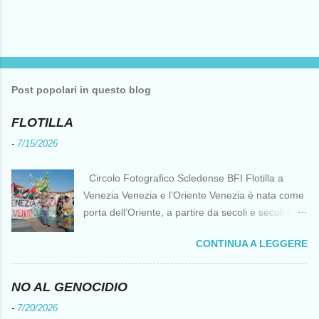
Post popolari in questo blog
FLOTILLA
-
7/15/2026
Circolo Fotografico Scledense BFI Flotilla a
Venezia Venezia e l’Oriente Venezia è nata come
porta dell’Oriente, a partire da secoli e secoli fa ai
tempi delle Crociate dove le capacità nautiche e
CONTINUA A LEGGERE
di cantierizzazione veneziane divennero preziose
per tutti i crociati diretti a Gerusalemme. Proprio
le crociate fornirono ai veneziani l’occasione per
NO AL GENOCIDIO
ottenere vantaggi strategici fondamentali e alla
-
7/20/2026
lunga portarono alla conquista di Costantinopoli,