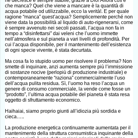
né decresce è sempre stabile, grazie a Dio! Allora cos’è
che manca? Quel che viene a mancare è la quantità di
acqua potabile od utilizzabile, ecco la verità!. E per quale
ragione “manca” quest’acqua? Semplicemente perché non
viene data la possibilità al liquido di auto-rigenerarsi, come
è sempre avvenuto nei secoli passati, l’acqua non fa in
tempo a “disinfettarsi” dai veleni che l’uomo immette
nell’atmosfera e sul pianeta a vari livelli di profondità. Per
cui l’acqua disponibile, per il mantenimento dell’esistenza
di ogni specie vivente, è stata decurtata.
Ma cosa fa lo stupido uomo per risolvere il problema? Non
smette di inquinare, anzi aumenta sempre più l’immissione
di sostanze nocive (perlopiù di produzione industriale) e
contemporaneamente “raziona” commercialmente l’uso
dell’acqua pulita residua. Sì, l’uomo ha reso l’acqua un
genere di consumo commerciale, la vende come fosse un
“prodotto”, l’ultima acqua potabile del pianeta è stata resa
oggetto di sfruttamento economico.
Haihaiai, siamo proprio giunti all’idiozia più sordida e
cieca…..
La produzione energetica continuamente aumentata per il
mantenimento della struttura consumistica inquinante della