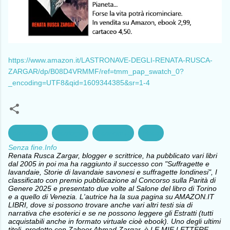
https://www.amazon.it/LASTRONAVE-DEGLI-RENATA-RUSCA-
ZARGAR/dp/B08D4VRMMF/ref=tmm_pap_swatch_0?
_encoding=UTF8&qid=1609344385&sr=1-4
ambiente
ecologia
Economia
Pace
Senza fine.Info
Renata Rusca Zargar, blogger e scrittrice, ha pubblicato vari libri
dal 2005 in poi ma ha raggiunto il successo con "Suffragette e
lavandaie, Storie di lavandaie savonesi e suffragette londinesi", I
classificato con premio pubblicazione al Concorso sulla Parità di
Genere 2025 e presentato due volte al Salone del libro di Torino
e a quello di Venezia. L'autrice ha la sua pagina su AMAZON.IT
LIBRI, dove si possono trovare anche vari altri testi sia di
narrativa che esoterici e se ne possono leggere gli Estratti (tutti
acquistabili anche in formato virtuale cioè ebook). Uno degli ultimi
titoli, prodotto con Zahoor Ahmad Zargar, è LE MIE LETTERE