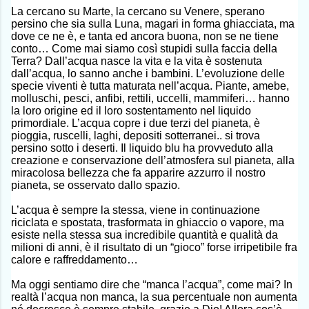
La cercano su Marte, la cercano su Venere, sperano
persino che sia sulla Luna, magari in forma ghiacciata, ma
dove ce ne è, e tanta ed ancora buona, non se ne tiene
conto… Come mai siamo così stupidi sulla faccia della
Terra? Dall’acqua nasce la vita e la vita è sostenuta
dall’acqua, lo sanno anche i bambini. L’evoluzione delle
specie viventi è tutta maturata nell’acqua. Piante, amebe,
molluschi, pesci, anfibi, rettili, uccelli, mammiferi… hanno
la loro origine ed il loro sostentamento nel liquido
primordiale. L’acqua copre i due terzi del pianeta, è
pioggia, ruscelli, laghi, depositi sotterranei.. si trova
persino sotto i deserti. Il liquido blu ha provveduto alla
creazione e conservazione dell’atmosfera sul pianeta, alla
miracolosa bellezza che fa apparire azzurro il nostro
pianeta, se osservato dallo spazio.
L’acqua è sempre la stessa, viene in continuazione
riciclata e spostata, trasformata in ghiaccio o vapore, ma
esiste nella stessa sua incredibile quantità e qualità da
milioni di anni, è il risultato di un “gioco” forse irripetibile fra
calore e raffreddamento…
Ma oggi sentiamo dire che “manca l’acqua”, come mai? In
realtà l’acqua non manca, la sua percentuale non aumenta