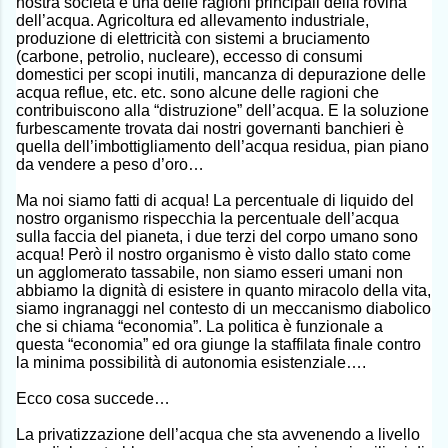
nostra società è una delle ragioni principali della rovina
dell’acqua. Agricoltura ed allevamento industriale,
produzione di elettricità con sistemi a bruciamento
(carbone, petrolio, nucleare), eccesso di consumi
domestici per scopi inutili, mancanza di depurazione delle
acqua reflue, etc. etc. sono alcune delle ragioni che
contribuiscono alla “distruzione” dell’acqua. E la soluzione
furbescamente trovata dai nostri governanti banchieri è
quella dell’imbottigliamento dell’acqua residua, pian piano
da vendere a peso d’oro…
Ma noi siamo fatti di acqua! La percentuale di liquido del
nostro organismo rispecchia la percentuale dell’acqua
sulla faccia del pianeta, i due terzi del corpo umano sono
acqua! Però il nostro organismo è visto dallo stato come
un agglomerato tassabile, non siamo esseri umani non
abbiamo la dignità di esistere in quanto miracolo della vita,
siamo ingranaggi nel contesto di un meccanismo diabolico
che si chiama “economia”. La politica è funzionale a
questa “economia” ed ora giunge la staffilata finale contro
la minima possibilità di autonomia esistenziale….
Ecco cosa succede…
La privatizzazione dell’acqua che sta avvenendo a livello