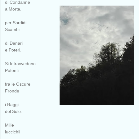
di Condanne
a Morte,
per Sordidi
Scambi
di Denari
e Poteri.
Si Intravvedono
Potenti
fra le Oscure
Fronde
i Raggi
del Sole.
Mille
luccichii