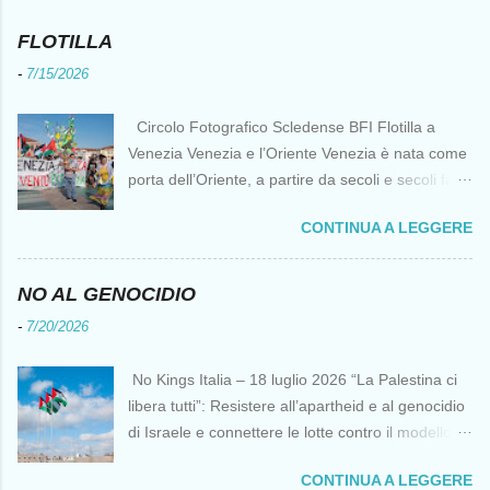
FLOTILLA
-
7/15/2026
Circolo Fotografico Scledense BFI Flotilla a
Venezia Venezia e l’Oriente Venezia è nata come
porta dell’Oriente, a partire da secoli e secoli fa ai
tempi delle Crociate dove le capacità nautiche e
CONTINUA A LEGGERE
di cantierizzazione veneziane divennero preziose
per tutti i crociati diretti a Gerusalemme. Proprio
le crociate fornirono ai veneziani l’occasione per
NO AL GENOCIDIO
ottenere vantaggi strategici fondamentali e alla
-
7/20/2026
lunga portarono alla conquista di Costantinopoli,
erano i tempi della quarta crociata nei primi anni
No Kings Italia – 18 luglio 2026 “La Palestina ci
del Duecento. Dal XIII al XV secolo Venezia
libera tutti”: Resistere all’apartheid e al genocidio
continuò ad avere un ruolo fondamentale nei
di Israele e connettere le lotte contro il modello
rapporti tra l’Europa e l’Oriente, ruolo che si
del “diritto del più forte” Omar Barghouti*
incrinò con la scoperta delle Indie Occidentali da
CONTINUA A LEGGERE
Bandiere palestinesi presso il Mausoleo di Yasser