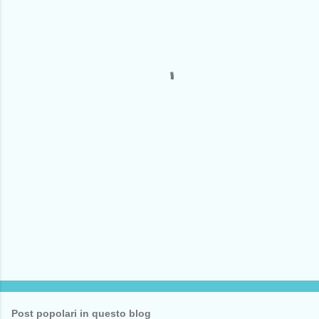
m
e
n
t
i
Post popolari in questo blog