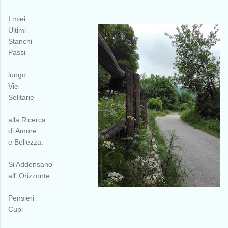
I miei
Ultimi
Stanchi
Passi
lungo
Vie
Solitarie
alla Ricerca
di Amore
e Bellezza.
Si Addensano
all' Orizzonte
Pensieri
Cupi