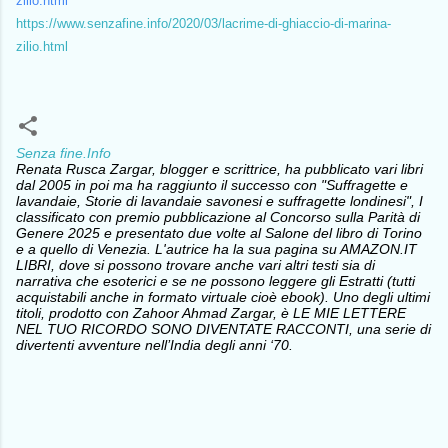
zilio.html
https://www.senzafine.info/2020/03/lacrime-di-ghiaccio-di-marina-
zilio.html
Senza fine.Info
Renata Rusca Zargar, blogger e scrittrice, ha pubblicato vari libri
dal 2005 in poi ma ha raggiunto il successo con "Suffragette e
lavandaie, Storie di lavandaie savonesi e suffragette londinesi", I
classificato con premio pubblicazione al Concorso sulla Parità di
Genere 2025 e presentato due volte al Salone del libro di Torino
e a quello di Venezia. L'autrice ha la sua pagina su AMAZON.IT
LIBRI, dove si possono trovare anche vari altri testi sia di
narrativa che esoterici e se ne possono leggere gli Estratti (tutti
acquistabili anche in formato virtuale cioè ebook). Uno degli ultimi
titoli, prodotto con Zahoor Ahmad Zargar, è LE MIE LETTERE
NEL TUO RICORDO SONO DIVENTATE RACCONTI, una serie di
divertenti avventure nell’India degli anni ‘70.
C
o
m