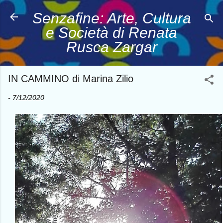
Passa ai contenuti principali
Senzafine: Arte, Cultura
e Società di Renata
Rusca Zargar
IN CAMMINO di Marina Zilio
-
7/12/2020