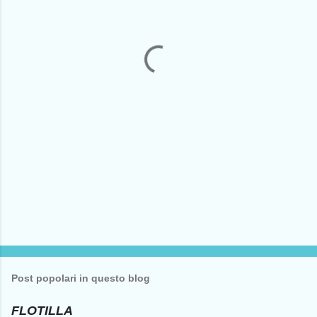
n
t
i
Post popolari in questo blog
FLOTILLA