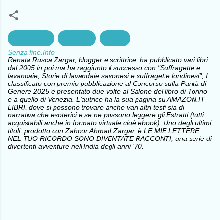
Aeronautica
ambiente
Lavoro
Senza fine.Info
Renata Rusca Zargar, blogger e scrittrice, ha pubblicato vari libri
dal 2005 in poi ma ha raggiunto il successo con "Suffragette e
lavandaie, Storie di lavandaie savonesi e suffragette londinesi", I
classificato con premio pubblicazione al Concorso sulla Parità di
Genere 2025 e presentato due volte al Salone del libro di Torino
e a quello di Venezia. L'autrice ha la sua pagina su AMAZON.IT
LIBRI, dove si possono trovare anche vari altri testi sia di
narrativa che esoterici e se ne possono leggere gli Estratti (tutti
acquistabili anche in formato virtuale cioè ebook). Uno degli ultimi
titoli, prodotto con Zahoor Ahmad Zargar, è LE MIE LETTERE
NEL TUO RICORDO SONO DIVENTATE RACCONTI, una serie di
divertenti avventure nell’India degli anni ‘70.
C
o
m
m
e