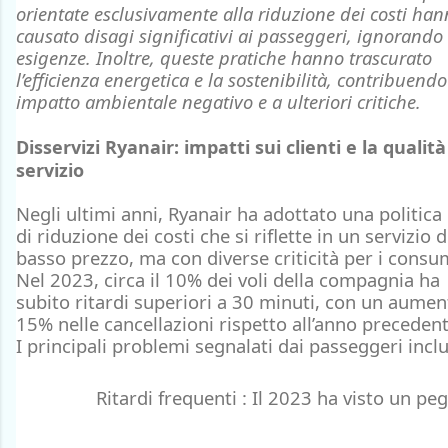
orientate esclusivamente alla
riduzione dei costi
han
causato
disagi
significativi ai
passeggeri
, ignorando 
esigenze. Inoltre, queste pratiche hanno trascurato
l’
efficienza energetica
e la
sostenibilità
, contribuendo
impatto ambientale negativo e a ulteriori critiche.
Disservizi Ryanair: impatti sui clienti e la qualità
servizio
Negli ultimi anni, Ryanair ha adottato una politica
di
riduzione dei costi
che si riflette in un servizio d
basso prezzo, ma con
diverse criticità
per i
consum
Nel 2023, circa il
10% dei voli
della compagnia ha
subito
ritardi superiori a 30 minuti
, con un
aument
15%
nelle
cancellazioni
rispetto all’anno precedent
I
principali problemi
segnalati dai passeggeri incl
Ritardi frequenti
: Il 2023 ha visto un pe