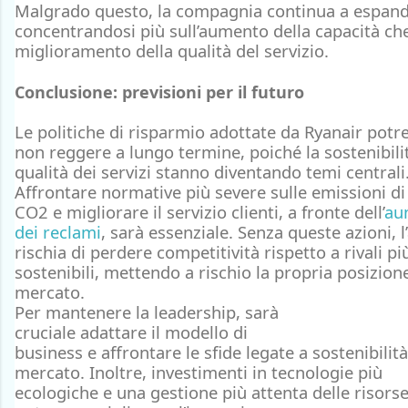
Malgrado questo, la compagnia continua a espand
concentrandosi più sull’
aumento della capacità
che
miglioramento della
qualità del servizio
.
Conclusione: previsioni per il futuro
Le politiche di risparmio adottate da Ryanair pot
non reggere a lungo termine, poiché la sostenibilit
qualità dei servizi stanno diventando temi centrali
Affrontare
normative più severe
sulle
emissioni di
CO2
e
migliorare
il
servizio clienti
, a fronte dell’
au
dei reclami
, sarà essenziale. Senza queste azioni, l
rischia di perdere competitività rispetto a rivali pi
sostenibili, mettendo a rischio la propria posizion
mercato.
Per mantenere la leadership, sarà
cruciale
adattare
il
modello di
business
e
affrontare
le
sfide legate a sostenibilità
mercato. Inoltre, investimenti in tecnologie più
ecologiche e una gestione più attenta delle risors