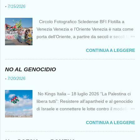
-
7/15/2026
Circolo Fotografico Scledense BFI Flotilla a
Venezia Venezia e l’Oriente Venezia è nata come
porta dell’Oriente, a partire da secoli e secoli fa ai
tempi delle Crociate dove le capacità nautiche e
CONTINUA A LEGGERE
di cantierizzazione veneziane divennero preziose
per tutti i crociati diretti a Gerusalemme. Proprio
le crociate fornirono ai veneziani l’occasione per
NO AL GENOCIDIO
ottenere vantaggi strategici fondamentali e alla
-
7/20/2026
lunga portarono alla conquista di Costantinopoli,
erano i tempi della quarta crociata nei primi anni
No Kings Italia – 18 luglio 2026 “La Palestina ci
del Duecento. Dal XIII al XV secolo Venezia
libera tutti”: Resistere all’apartheid e al genocidio
continuò ad avere un ruolo fondamentale nei
di Israele e connettere le lotte contro il modello
rapporti tra l’Europa e l’Oriente, ruolo che si
del “diritto del più forte” Omar Barghouti*
incrinò con la scoperta delle Indie Occidentali da
CONTINUA A LEGGERE
Bandiere palestinesi presso il Mausoleo di Yasser
parte, ironia della sorte, di un genovese originario
Arafat alla Muqata'a La “totale impunità ” di
di quella Repubblica Marinara che fu una delle
Israele ha dato inizio a un’“era del diritto del più