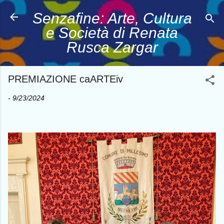
Passa ai contenuti principali
Senzafine: Arte, Cultura
e Società di Renata
Rusca Zargar
PREMIAZIONE caARTEiv
-
9/23/2024