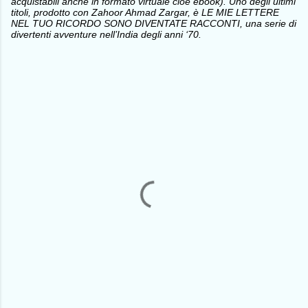
acquistabili anche in formato virtuale cioè ebook). Uno degli ultimi
titoli, prodotto con Zahoor Ahmad Zargar, è LE MIE LETTERE
NEL TUO RICORDO SONO DIVENTATE RACCONTI, una serie di
divertenti avventure nell’India degli anni ‘70.
C
o
m
m
e
n
t
i