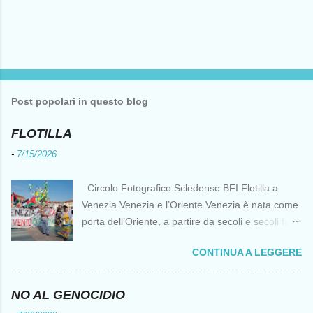
Post popolari in questo blog
FLOTILLA
-
7/15/2026
Circolo Fotografico Scledense BFI Flotilla a
Venezia Venezia e l’Oriente Venezia è nata come
porta dell’Oriente, a partire da secoli e secoli fa ai
tempi delle Crociate dove le capacità nautiche e
CONTINUA A LEGGERE
di cantierizzazione veneziane divennero preziose
per tutti i crociati diretti a Gerusalemme. Proprio
le crociate fornirono ai veneziani l’occasione per
NO AL GENOCIDIO
ottenere vantaggi strategici fondamentali e alla