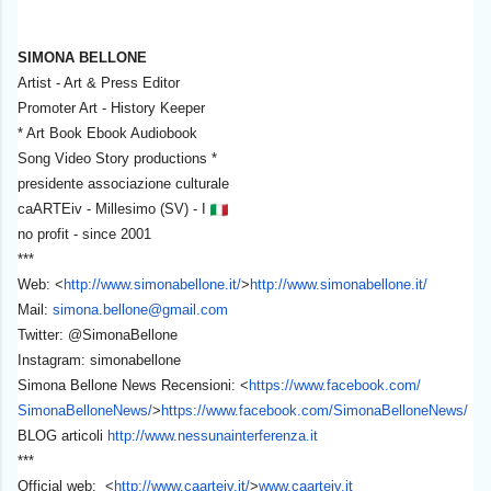
SIMONA BELLONE
Artist - Art & Press Editor
Promoter Art - History Keeper
* Art Book Ebook Audiobook
Song Video Story productions *
presidente associazione culturale
caARTEiv - Millesimo (SV) - I
no profit - since 2001
***
Web: <
http://www.simonabellone.it/
>
http://www.simonabellone.it/
Mail:
simona.bellone@gmail.com
Twitter: @SimonaBellone
Instagram: simonabellone
Simona Bellone News Recensioni: <
https://www.facebook.com/
SimonaBelloneNews/
>
https://
www.facebook.com/
SimonaBelloneNews/
BLOG articoli
http://www.
nessunainterferenza.it
***
Official web: <
http://www.caarteiv.it/
>
www.
caarteiv.it