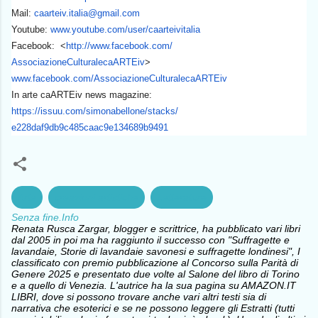
Mail:
caarteiv.italia@gmail.com
Youtube:
www.youtube.com/user/
caarteivitalia
Facebook: <
http://www.facebook.com/
AssociazioneCulturalecaARTEiv
>
www.facebook.com/
AssociazioneCulturalecaARTEiv
In arte caARTEiv news magazine:
https://issuu.com/
simonabellone/stacks/
e228daf9db9c485caac9e134689b94
91
Arte
creazioni artistiche
Letterature
Senza fine.Info
Renata Rusca Zargar, blogger e scrittrice, ha pubblicato vari libri
dal 2005 in poi ma ha raggiunto il successo con "Suffragette e
lavandaie, Storie di lavandaie savonesi e suffragette londinesi", I
classificato con premio pubblicazione al Concorso sulla Parità di
Genere 2025 e presentato due volte al Salone del libro di Torino
e a quello di Venezia. L'autrice ha la sua pagina su AMAZON.IT
LIBRI, dove si possono trovare anche vari altri testi sia di
narrativa che esoterici e se ne possono leggere gli Estratti (tutti