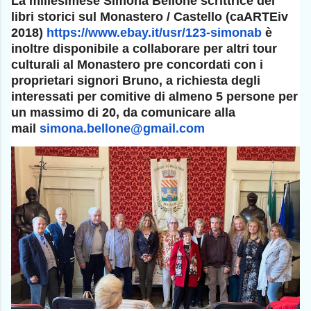
La millesimese Simona Bellone scrittrice dei
libri storici sul Monastero / Castello (caARTEiv
2018)
https://www.ebay.it/usr/123-
simonab
è
inoltre disponibile a collaborare per altri tour
culturali al Monastero pre concordati con i
proprietari signori Bruno, a richiesta degli
interessati per comitive di almeno 5 persone per
un massimo di 20, da comunicare alla
mail
simona.bellone@gmail.com