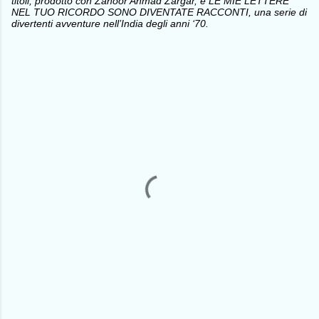
titoli, prodotto con Zahoor Ahmad Zargar, è LE MIE LETTERE
NEL TUO RICORDO SONO DIVENTATE RACCONTI, una serie di
divertenti avventure nell’India degli anni ‘70.
C
o
m
m
e
n
t
i