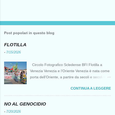
Post popolari in questo blog
FLOTILLA
-
7/15/2026
Circolo Fotografico Scledense BFI Flotilla a
Venezia Venezia e l’Oriente Venezia è nata come
porta dell’Oriente, a partire da secoli e secoli fa ai
tempi delle Crociate dove le capacità nautiche e
CONTINUA A LEGGERE
di cantierizzazione veneziane divennero preziose
per tutti i crociati diretti a Gerusalemme. Proprio
le crociate fornirono ai veneziani l’occasione per
NO AL GENOCIDIO
ottenere vantaggi strategici fondamentali e alla
-
7/20/2026
lunga portarono alla conquista di Costantinopoli,