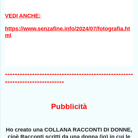
VEDI ANCHE:
https://www.senzafine.info/2024/07/fotografia.ht
ml
----------------------------------------------------
------------------------
Pubblicità
Ho creato una COLLANA RACCONTI DI DONNE,
cioè Racconti scritti da una donna (io) in cui le