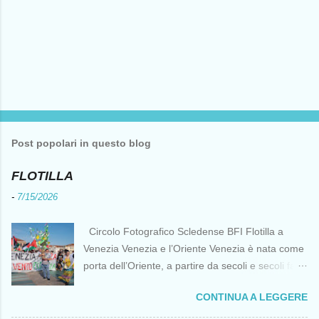
Post popolari in questo blog
FLOTILLA
-
7/15/2026
Circolo Fotografico Scledense BFI Flotilla a
Venezia Venezia e l’Oriente Venezia è nata come
porta dell’Oriente, a partire da secoli e secoli fa ai
tempi delle Crociate dove le capacità nautiche e
CONTINUA A LEGGERE
di cantierizzazione veneziane divennero preziose
per tutti i crociati diretti a Gerusalemme. Proprio