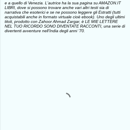
e a quello di Venezia. L'autrice ha la sua pagina su AMAZON.IT
LIBRI, dove si possono trovare anche vari altri testi sia di
narrativa che esoterici e se ne possono leggere gli Estratti (tutti
acquistabili anche in formato virtuale cioè ebook). Uno degli ultimi
titoli, prodotto con Zahoor Ahmad Zargar, è LE MIE LETTERE
NEL TUO RICORDO SONO DIVENTATE RACCONTI, una serie di
divertenti avventure nell’India degli anni ‘70.
C
o
m
m
e
n
t
i