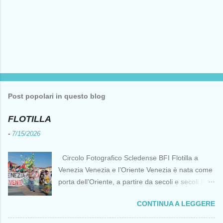
Post popolari in questo blog
FLOTILLA
-
7/15/2026
Circolo Fotografico Scledense BFI Flotilla a
Venezia Venezia e l’Oriente Venezia è nata come
porta dell’Oriente, a partire da secoli e secoli fa ai
tempi delle Crociate dove le capacità nautiche e
CONTINUA A LEGGERE
di cantierizzazione veneziane divennero preziose
per tutti i crociati diretti a Gerusalemme. Proprio