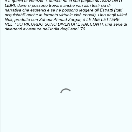
e a quello di Venezia. L'autrice ha la sua pagina su AMAZON.IT
LIBRI, dove si possono trovare anche vari altri testi sia di
narrativa che esoterici e se ne possono leggere gli Estratti (tutti
acquistabili anche in formato virtuale cioè ebook). Uno degli ultimi
titoli, prodotto con Zahoor Ahmad Zargar, è LE MIE LETTERE
NEL TUO RICORDO SONO DIVENTATE RACCONTI, una serie di
divertenti avventure nell’India degli anni ‘70.
C
o
m
m
e
n
t
i